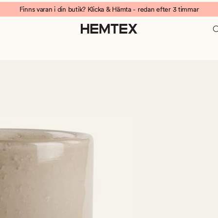
Finns varan i din butik? Klicka & Hämta - redan efter 3 timmar