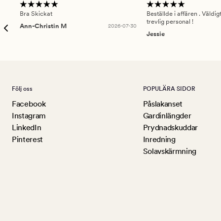
Bra Skickat
Beställde i affären . Väldi
trevlig personal !
Ann-Christin M
2026-07-30
Jessie
Följ oss
POPULÄRA SIDOR
Facebook
Påslakanset
Instagram
Gardinlängder
LinkedIn
Prydnadskuddar
Pinterest
Inredning
Solavskärmning