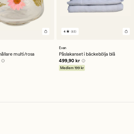
4
(83)
83
en
omdömen
med
ett
Evan
ittligt
genomsnittligt
ållare multi/rosa
Påslakanset i bäckebölja blå
betyg
0 kr
Pris
499,90 kr
499,90 kr
på
4
Medlem
199 kr