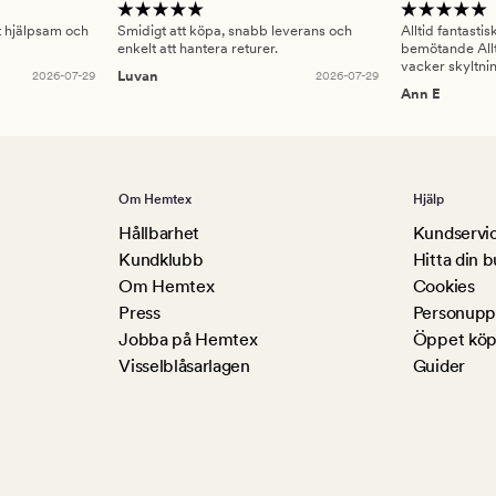
gt hjälpsam och
Smidigt att köpa, snabb leverans och
Alltid fantasti
enkelt att hantera returer.
bemötande Allt
vacker skyltni
2026-07-29
Luvan
2026-07-29
Ann E
Om Hemtex
Hjälp
Hållbarhet
Kundservi
Kundklubb
Hitta din b
Om Hemtex
Cookies
Press
Personuppg
Jobba på Hemtex
Öppet köp
Visselblåsarlagen
Guider