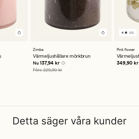
4
(12)
12
omdöm
med
ett
Zimba
Pink flower
genomsn
s
Värmeljushållare mörkbrun
Värmeljush
betyg
 kr
Nuvarande pris
137,94 kr
Pris
349,9
137,94 kr
349,90 kr
Nu
på
4
Ordinarie pris
229,90 kr
Före
229,90 kr
Detta säger våra kunder