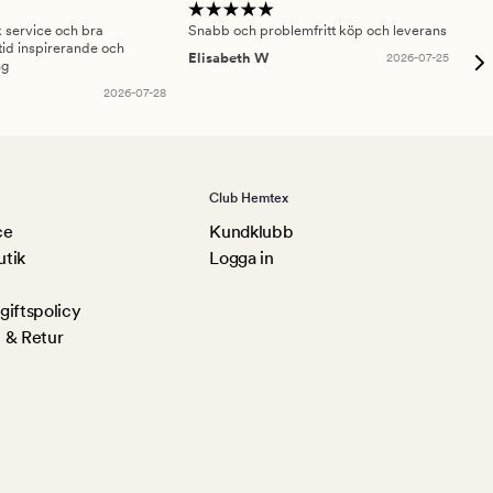
sk service och bra
Snabb och problemfritt köp och leverans
Had
id inspirerande och
fru
Elisabeth W
2026-07-25
ng
Am
2026-07-28
Club Hemtex
ce
Kundklubb
utik
Logga in
iftspolicy
 & Retur