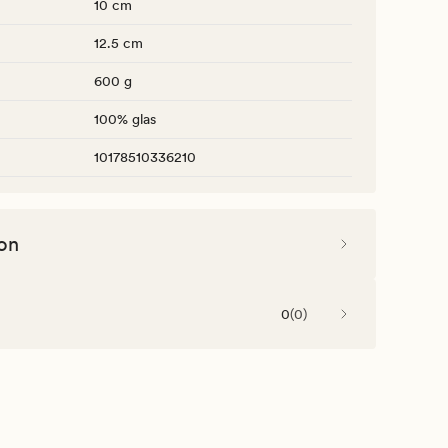
10 cm
12.5 cm
600 g
100% glas
10178510336210
on
0
(
0
)