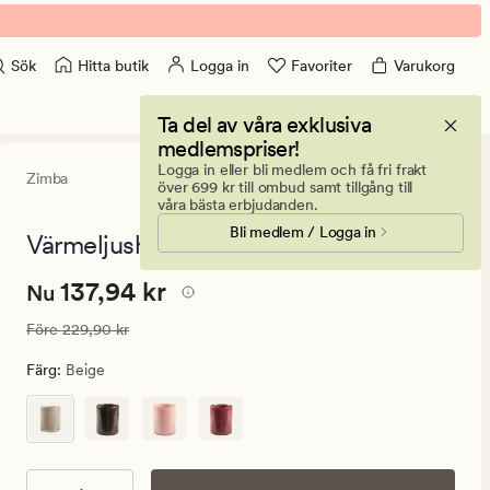
Hitta butik
Logga in
Favoriter
Varukorg
Sök
Ta del av våra exklusiva
medlemspriser!
Logga in eller bli medlem och få fri frakt
Zimba
0
(0)
0
över 699 kr till ombud samt tillgång till
omdömen
våra bästa erbjudanden.
med
Bli medlem / Logga in
ett
Värmeljushållare beige - 10x10x12,5 cm
genomsnitt
betyg
Nuvarande
Nuvarande pris
137,94 kr
137,94 kr
på
Nu
0
pris
Ordinarie pris
229,90 kr
Före
229,90 kr
137,94
kr.
Färg
:
Beige
Ordinarie
pris
229,90
kr