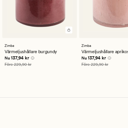
Zimba
Zimba
Värmeljushållare burgundy
Värmeljushållare apriko
Nuvarande pris
137,94 kr
Nuvarande pris
137,94
137,94 kr
137,94 kr
Nu
Nu
Ordinarie pris
229,90 kr
Ordinarie pris
229,90 kr
Före
229,90 kr
Före
229,90 kr