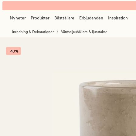
Zimba
Animerad
värmeljushållare
banner.
beige
Nyheter
Produkter
Bästsäljare
Erbjudanden
Inspiration
Klicka
på
Inredning & Dekorationer
Värmeljushållare & ljusstakar
ESCAPE
för
att
-40%
pausa.