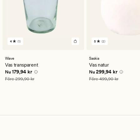
4
(1)
5
(2)
1
2
omdömen
omdömen
med
med
ett
ett
Wave
Saskia
genomsnittligt
genomsnittligt
Vas transparent
Vas natur
betyg
betyg
Nuvarande pris
179,94 kr
Nuvarande pris
299,94
179,94 kr
299,94 kr
Nu
Nu
på
på
4
5
Ordinarie pris
299,90 kr
Ordinarie pris
499,90 kr
Före
299,90 kr
Före
499,90 kr