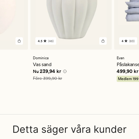
4.5
(46)
4
(83)
46
83
omdömen
omdöm
med
med
ett
ett
Dominica
Evan
genomsnittligt
genomsn
Vas sand
Påslakanse
betyg
betyg
 kr
Nuvarande pris
239,94 kr
Pris
499,9
239,94 kr
499,90 kr
Nu
på
på
4.5
4
Ordinarie pris
399,90 kr
Före
399,90 kr
Medlem
199
Detta säger våra kunder