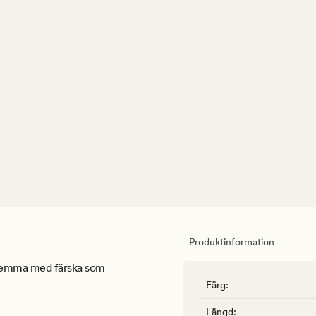
Produktinformation
a hemma med färska som
Färg
:
Längd
: