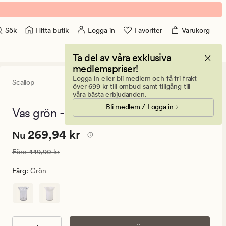
Hitta butik
Logga in
Favoriter
Varukorg
Sök
Ta del av våra exklusiva
medlemspriser!
Logga in eller bli medlem och få fri frakt
Scallop
4.5
(4)
4
över 699 kr till ombud samt tillgång till
omdömen
våra bästa erbjudanden.
med
Bli medlem / Logga in
ett
Vas grön - 20x20x24 cm
genomsnittl
betyg
Nuvarande
Nuvarande pris
269,94 kr
269,94 kr
på
Nu
4.5
pris
Ordinarie pris
449,90 kr
Före
449,90 kr
269,94
kr.
Färg
:
Grön
Ordinarie
pris
449,90
kr