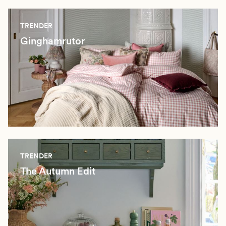
TRENDER
Ginghamrutor
TRENDER
The Autumn Edit