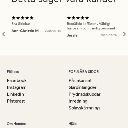
Bra Skickat
Beställde i affären . Väldigt
Smi
hjälpsam och trevlig personal !
lev
Ann-Christin M
2026-07-30
han
Jessie
2026-07-29
Lu
Följ oss
POPULÄRA SIDOR
Facebook
Påslakanset
Instagram
Gardinlängder
LinkedIn
Prydnadskuddar
Pinterest
Inredning
Solavskärmning
Om Hemtex
Hjälp