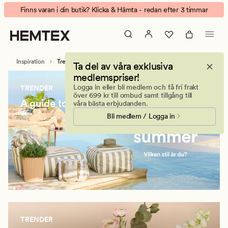
Inredningstrender
Animerad
Finns varan i din butik? Klicka & Hämta - redan efter 3 timmar
-
banner.
Inredning
Klicka
&
på
textil
ESCAPE
Inspiration
Trender
Ta del av våra exklusiva
för
medlemspriser!
att
Logga in eller bli medlem och få fri frakt
TRENDER
pausa.
över 699 kr till ombud samt tillgång till
A guide to summer
våra bästa erbjudanden.
Bli medlem / Logga in
TRENDER