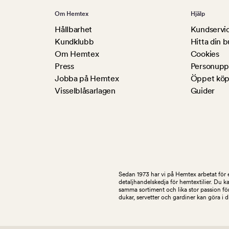
Om Hemtex
Hjälp
Hållbarhet
Kundservi
Kundklubb
Hitta din b
Om Hemtex
Cookies
Press
Personuppg
Jobba på Hemtex
Öppet köp
Visselblåsarlagen
Guider
Sedan 1973 har vi på Hemtex arbetat för e
detaljhandelskedja för hemtextilier. Du k
samma sortiment och lika stor passion för
dukar, servetter och gardiner kan göra i 