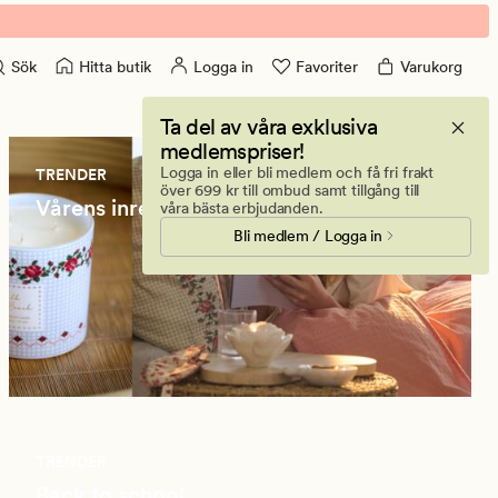
Hitta butik
Logga in
Favoriter
Varukorg
Sök
Ta del av våra exklusiva
medlemspriser!
Logga in eller bli medlem och få fri frakt
TRENDER
över 699 kr till ombud samt tillgång till
Vårens inredningstrender
våra bästa erbjudanden.
Bli medlem / Logga in
TRENDER
Back to school