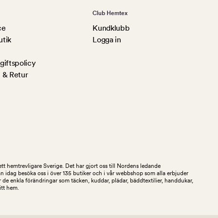
Club Hemtex
ce
Kundklubb
utik
Logga in
iftspolicy
 & Retur
tt hemtrevligare Sverige. Det har gjort oss till Nordens ledande
an idag besöka oss i över 135 butiker och i vår webbshop som alla erbjuder
 de enkla förändringar som täcken, kuddar, plädar, bäddtextilier, handdukar,
ditt hem.