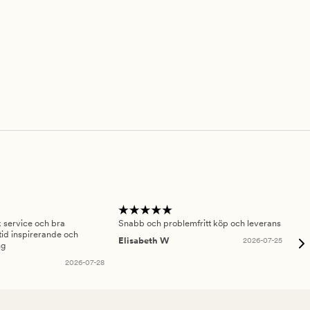
sk service och bra
Snabb och problemfritt köp och leverans
Had
id inspirerande och
fru
Elisabeth W
2026-07-25
ng
Am
2026-07-28