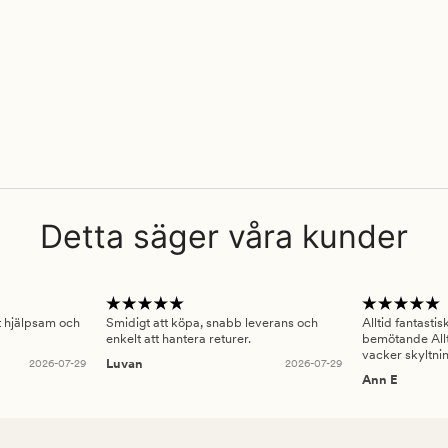
Detta säger våra kunder
gt hjälpsam och
Smidigt att köpa, snabb leverans och
Alltid fantasti
enkelt att hantera returer.
bemötande Allt
vacker skyltni
2026-07-29
Luvan
2026-07-29
Ann E