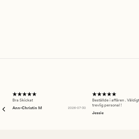
Bra Skickat
Beställde i affären . Väldi
trevlig personal !
Ann-Christin M
2026-07-30
Jessie