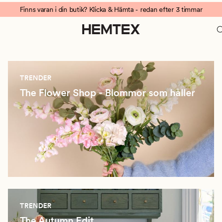
Finns varan i din butik? Klicka & Hämta - redan efter 3 timmar
TRENDER
The Flower Shop - Blommor som håller
TRENDER
The Autumn Edit