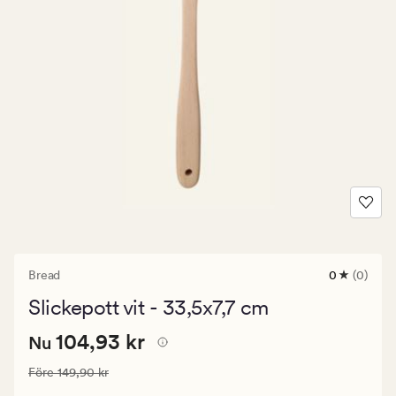
Bread
0
(0)
0
omdömen
Slickepott vit - 33,5x7,7 cm
med
ett
Nuvarande
Nuvarande pris
104,93 kr
genomsnitt
104,93 kr
Nu
betyg
pris
på
Ordinarie pris
149,90 kr
Före
149,90 kr
104,93
0