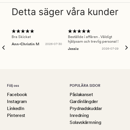
Detta säger våra kunder
Bra Skickat
Beställde i affären . Väldigt
Smi
hjälpsam och trevlig personal !
lev
Ann-Christin M
2026-07-30
han
Jessie
2026-07-29
Lu
Följ oss
POPULÄRA SIDOR
Facebook
Påslakanset
Instagram
Gardinlängder
LinkedIn
Prydnadskuddar
Pinterest
Inredning
Solavskärmning