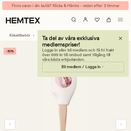
Bread
Animerad
Finns varan i din butik? Klicka & Hämta - redan efter 3 timmar
slickepott
banner.
vit
Klicka
på
ESCAPE
Kökstillbehör
Bestick & köksredskap
Ta del av våra exklusiva
för
medlemspriser!
att
Logga in eller bli medlem och få fri frakt
-30%
pausa.
över 699 kr till ombud samt tillgång till
våra bästa erbjudanden.
Bli medlem / Logga in