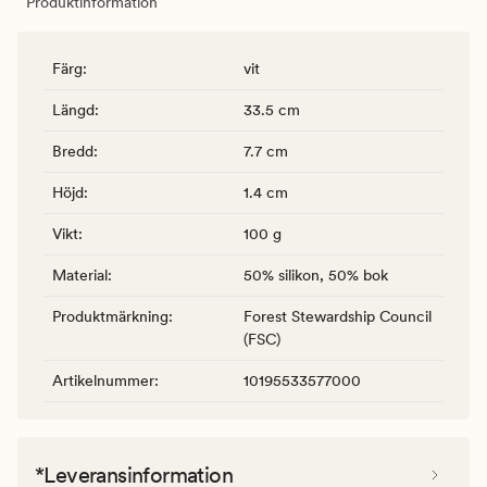
Produktinformation
Färg
:
vit
Längd
:
33.5 cm
Bredd
:
7.7 cm
Höjd
:
1.4 cm
Vikt
:
100 g
Material
:
50% silikon, 50% bok
Produktmärkning
:
Forest Stewardship Council
(FSC)
Artikelnummer
:
10195533577000
*Leveransinformation