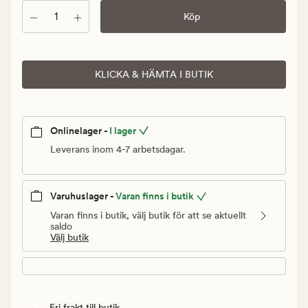
kr.
Antal
Köp
Ordinarie
pris
149,90
kr
KLICKA & HÄMTA I BUTIK
Onlinelager -
I lager
Leverans inom 4-7 arbetsdagar.
Varuhuslager -
Varan finns i butik
Varan finns i butik, välj butik för att se aktuellt
saldo
Välj butik
Fri frakt till butik