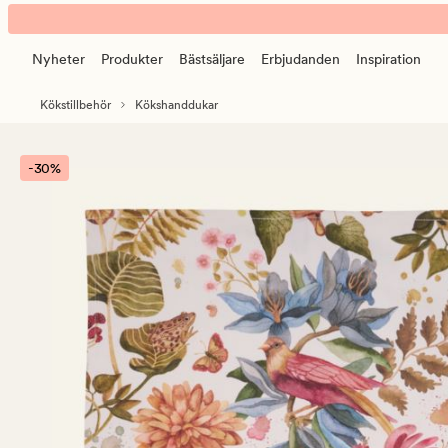
NW
Animerad
In
banner.
the
Nyheter
Produkter
Bästsäljare
Erbjudanden
Inspiration
Klicka
woods
på
kökshandduk
Kökstillbehör
Kökshanddukar
ESCAPE
beige
för
att
-30%
pausa.