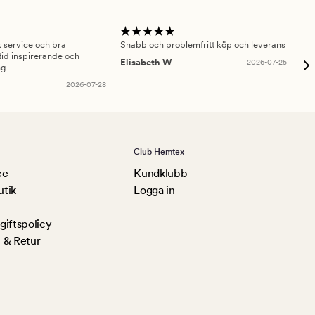
sk service och bra
Snabb och problemfritt köp och leverans
Had
id inspirerande och
fru
Elisabeth W
2026-07-25
ng
Am
2026-07-28
Club Hemtex
ce
Kundklubb
utik
Logga in
iftspolicy
 & Retur