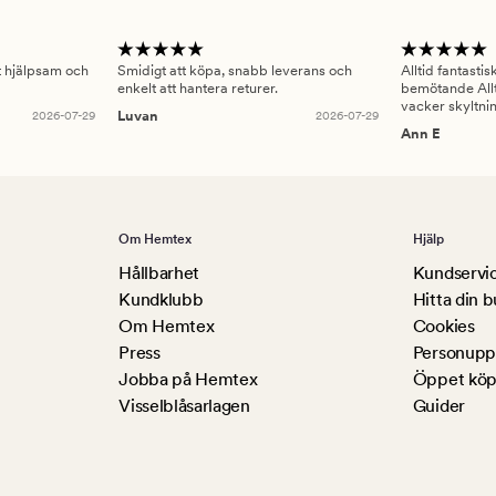
gt hjälpsam och
Smidigt att köpa, snabb leverans och
Alltid fantasti
enkelt att hantera returer.
bemötande Allt
vacker skyltni
2026-07-29
Luvan
2026-07-29
Ann E
Om Hemtex
Hjälp
Hållbarhet
Kundservi
Kundklubb
Hitta din b
Om Hemtex
Cookies
Press
Personuppg
Jobba på Hemtex
Öppet köp
Visselblåsarlagen
Guider