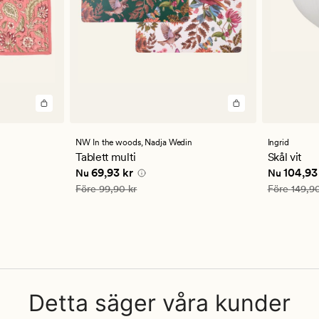
NW In the woods,
Nadja Wedin
Ingrid
Tablett multi
Skål vit
 kr
Nuvarande pris
69,93 kr
Nuvarande
69,93 kr
104,93
Nu
Nu
Ordinarie pris
99,90 kr
Ordinarie pr
Före
99,90 kr
Före
149,90
Detta säger våra kunder