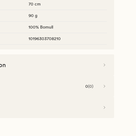
70 cm
90 g
100% Bomull
10196303708210
on
0
(
0
)