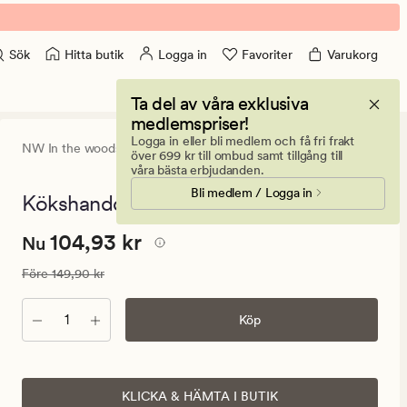
Hitta butik
Logga in
Favoriter
Varukorg
Sök
Ta del av våra exklusiva
medlemspriser!
Logga in eller bli medlem och få fri frakt
NW In the woods,
Nadja Wedin
0
(0)
0
över 699 kr till ombud samt tillgång till
omdömen
våra bästa erbjudanden.
med
Bli medlem / Logga in
ett
Kökshandduk beige - 47x70 cm
genomsnitt
betyg
Nuvarande
Nuvarande pris
104,93 kr
104,93 kr
på
Nu
0
pris
Ordinarie pris
149,90 kr
Före
149,90 kr
104,93
kr.
Antal
Köp
Ordinarie
pris
149,90
kr
KLICKA & HÄMTA I BUTIK