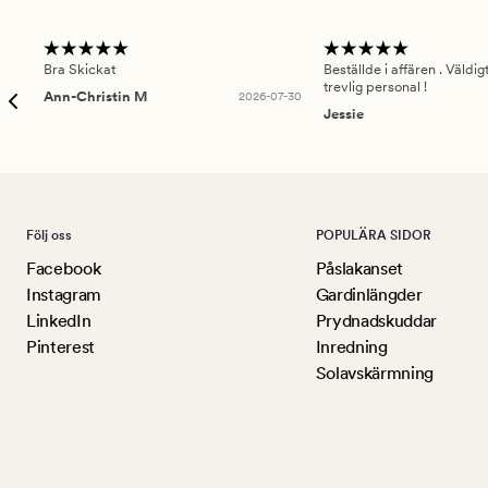
Bra Skickat
Beställde i affären . Väldi
trevlig personal !
Ann-Christin M
2026-07-30
Jessie
Följ oss
POPULÄRA SIDOR
Facebook
Påslakanset
Instagram
Gardinlängder
LinkedIn
Prydnadskuddar
Pinterest
Inredning
Solavskärmning