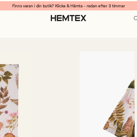
Finns varan i din butik? Klicka & Hämta - redan efter 3 timmar