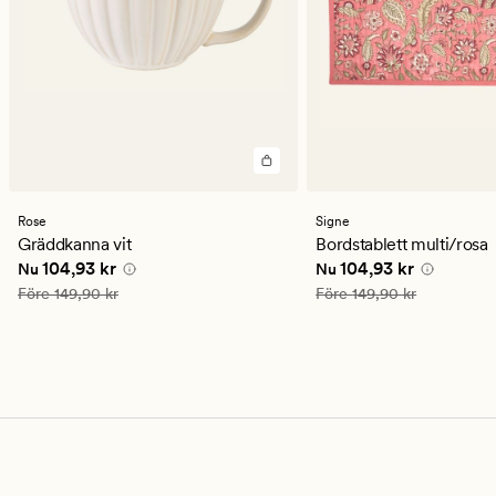
Rose
Signe
Gräddkanna vit
Bordstablett multi/rosa
Nuvarande pris
104,93 kr
Nuvarande pris
104,93
104,93 kr
104,93 kr
Nu
Nu
Ordinarie pris
149,90 kr
Ordinarie pris
149,90 kr
Före
149,90 kr
Före
149,90 kr