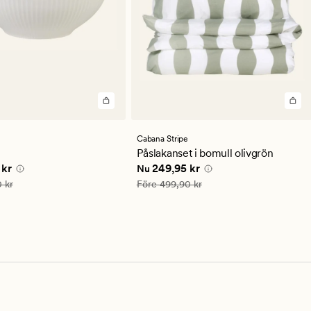
Cabana Stripe
Påslakanset i bomull olivgrön
 pris
104,93 kr
Nuvarande pris
249,95 kr
 kr
249,95 kr
Nu
is
149,90 kr
Ordinarie pris
499,90 kr
 kr
Före
499,90 kr