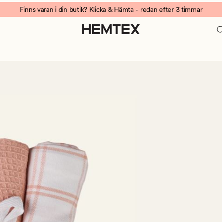
Finns varan i din butik? Klicka & Hämta - redan efter 3 timmar