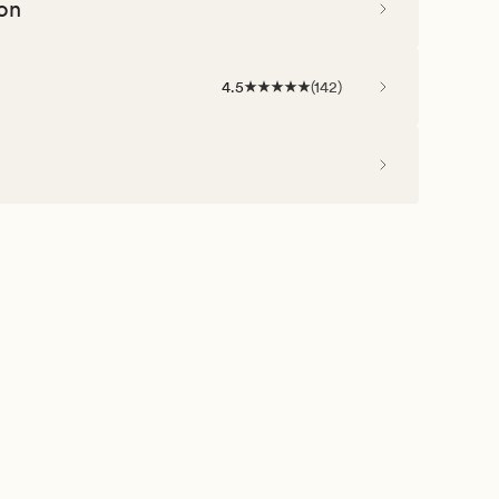
on
4.5
(
142
)