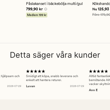
genomsnittligt
genomsn
Påslakanset i bäckebölja multi/gul
Kökshandd
betyg
betyg
 kr
Pris
799,90 kr
Nuvarande
799,90 kr
125,93
Nu
på
på
4.5
4.5
Ordinarie pr
Före
179,90
Medlem
199 kr
Detta säger våra kunder
gt hjälpsam och
Smidigt att köpa, snabb leverans och
Alltid fantasti
enkelt att hantera returer.
bemötande Allt
vacker skyltni
2026-07-29
Luvan
2026-07-29
Ann E