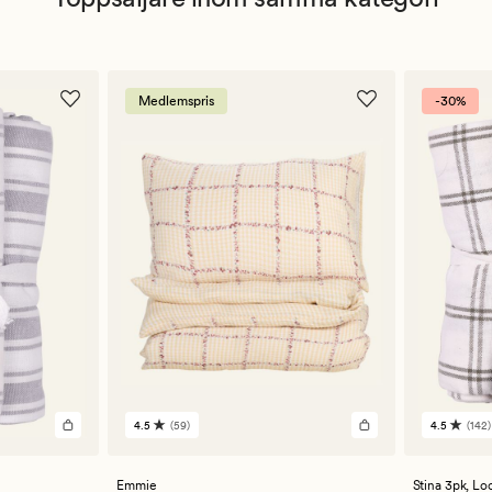
Medlemspris
-30%
4.5
(59)
4.5
(142)
59
142
omdömen
omdöm
med
med
ett
ett
Emmie
Stina 3pk,
Loc