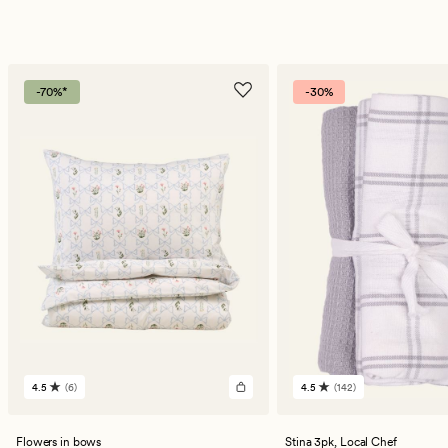
-70%*
-30%
4.5
(6)
4.5
(142)
6
142
omdömen
omdömen
med
med
ett
ett
Flowers in bows
Stina 3pk,
Local Chef