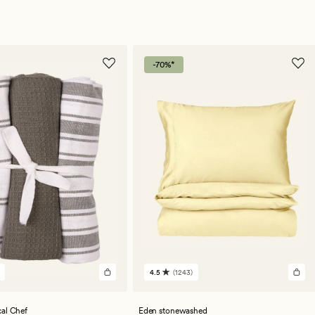
-70%*
4.5
(1243)
1243
en
omdömen
med
ett
al Chef
Eden stonewashed