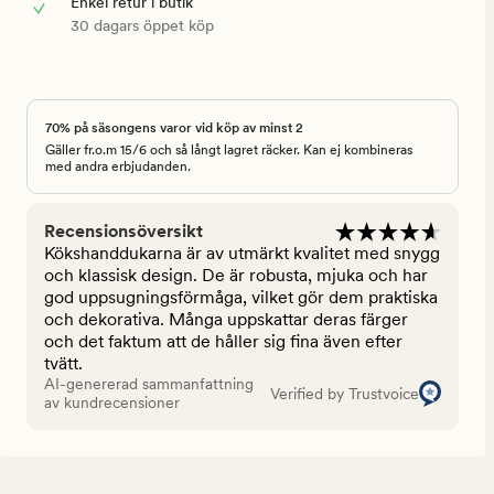
Enkel retur i butik
30 dagars öppet köp
70% på säsongens varor vid köp av minst 2
Gäller fr.o.m 15/6 och så långt lagret räcker. Kan ej kombineras
med andra erbjudanden.
Recensionsöversikt
Kökshanddukarna är av utmärkt kvalitet med snygg
och klassisk design. De är robusta, mjuka och har
god uppsugningsförmåga, vilket gör dem praktiska
och dekorativa. Många uppskattar deras färger
och det faktum att de håller sig fina även efter
tvätt.
AI-genererad sammanfattning
Verified by Trustvoice
av kundrecensioner