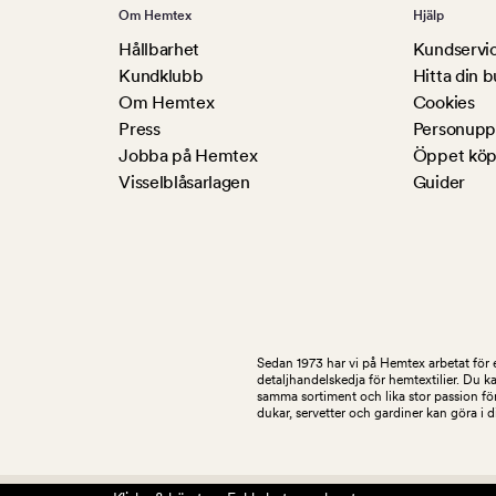
Om Hemtex
Hjälp
Hållbarhet
Kundservi
Kundklubb
Hitta din b
Om Hemtex
Cookies
Press
Personuppg
Jobba på Hemtex
Öppet köp
Visselblåsarlagen
Guider
Sedan 1973 har vi på Hemtex arbetat för e
detaljhandelskedja för hemtextilier. Du k
samma sortiment och lika stor passion för
dukar, servetter och gardiner kan göra i 