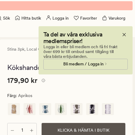
Hitta butik
Logga in
Favoriter
Varukorg
Sök
Ta del av våra exklusiva
medlemspriser!
Logga in eller bli medlem och få fri frakt
Stina 3pk,
Local Chef
4.5
(142)
142
över 699 kr till ombud samt tillgång till
omdömen
våra bästa erbjudanden.
med
Bli medlem / Logga in
ett
Kökshandduk aprikos - 50x70 cm
genomsnittlig
betyg
Pris
Pris
179,90 kr
179,90 kr
på
4.5
179,90
kr.
Färg
:
Aprikos
Ordinarie
pris
179,90
kr
Antal
KLICKA & HÄMTA I BUTIK