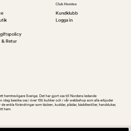
Club Hemtex
ce
Kundklubb
utik
Logga in
iftspolicy
 & Retur
tt hemtrevligare Sverige. Det har gjort oss till Nordens ledande
an idag besöka oss i över 135 butiker och i vår webbshop som alla erbjuder
 de enkla förändringar som täcken, kuddar, plädar, bäddtextilier, handdukar,
ditt hem.