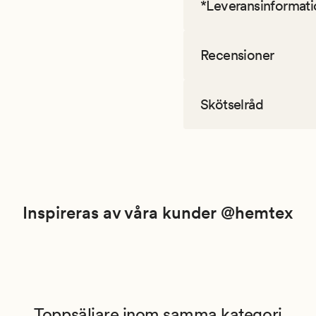
*Leveransinformati
Recensioner
Skötselråd
Inspireras av våra kunder @hemtex
Toppsäljare inom samma kategori