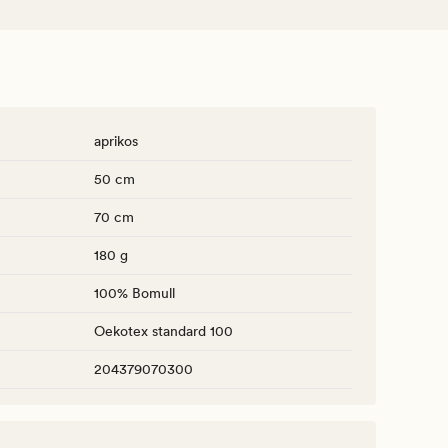
aprikos
50 cm
70 cm
180 g
100% Bomull
Oekotex standard 100
204379070300