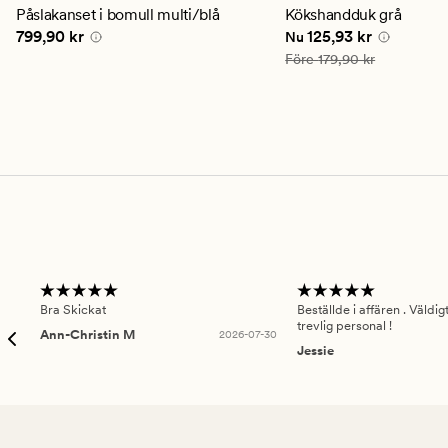
genomsnittligt
genomsnittligt
Påslakanset i bomull multi/blå
Kökshandduk grå
betyg
betyg
Pris
799,90 kr
Nuvarande pris
125,93
799,90 kr
125,93 kr
Nu
på
på
4.5
4.5
Ordinarie pris
179,90 kr
Före
179,90 kr
Bra Skickat
Beställde i affären . Väldi
trevlig personal !
Ann-Christin M
2026-07-30
Jessie