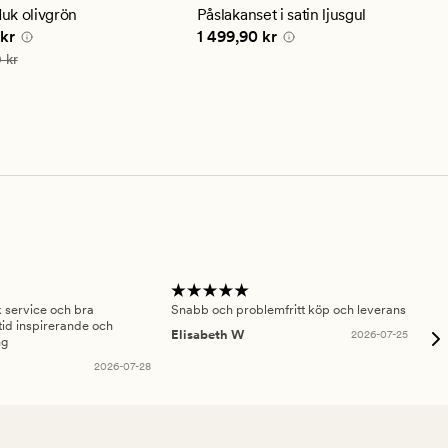
ittligt
genomsnittligt
uk olivgrön
Påslakanset i satin ljusgul
betyg
 pris
125,93 kr
Pris
1 499,90 kr
 kr
1 499,90 kr
på
4.5
is
179,90 kr
 kr
sk service och bra
Snabb och problemfritt köp och leverans
Had
id inspirerande och
fru
Elisabeth W
2026-07-25
ng
Am
2026-07-28