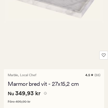
Marble,
Local Chef
4.5
(55)
55
omdömen
Marmor bred vit - 27x15,2 cm
med
ett
Nuvarande
Nuvarande pris
349,93 kr
genomsnittli
349,93 kr
Nu
betyg
pris
på
Ordinarie pris
499,90 kr
Före
499,90 kr
349,93
4.5