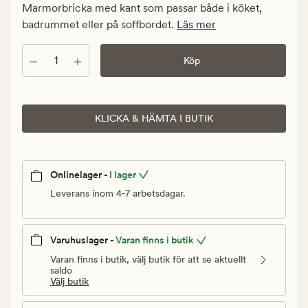
kr.
Marmorbricka med kant som passar både i köket,
Ordinarie
badrummet eller på soffbordet.
Läs mer
pris
499,90
Antal
Köp
kr
KLICKA & HÄMTA I BUTIK
Onlinelager -
I lager
Leverans inom 4-7 arbetsdagar.
Varuhuslager -
Varan finns i butik
Varan finns i butik, välj butik för att se aktuellt
saldo
Välj butik