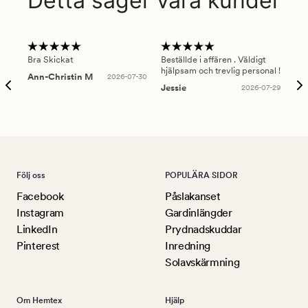
Detta säger våra kunder
Bra Skickat
Beställde i affären . Väldigt
Smi
hjälpsam och trevlig personal !
lev
Ann-Christin M
2026-07-30
han
Jessie
2026-07-29
Lu
Följ oss
POPULÄRA SIDOR
Facebook
Påslakanset
Instagram
Gardinlängder
LinkedIn
Prydnadskuddar
Pinterest
Inredning
Solavskärmning
Om Hemtex
Hjälp