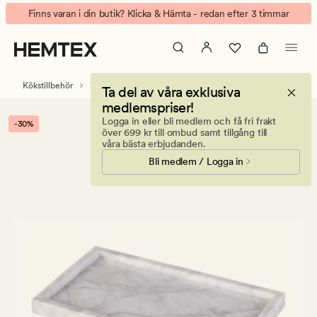
Marble
Animerad
Finns varan i din butik? Klicka & Hämta - redan efter 3 timmar
marmor
banner.
bred
Klicka
vit
på
ESCAPE
Kökstillbehör
Serveringsfat
Ta del av våra exklusiva
för
medlemspriser!
att
Logga in eller bli medlem och få fri frakt
-30%
pausa.
över 699 kr till ombud samt tillgång till
våra bästa erbjudanden.
Bli medlem / Logga in