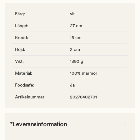
Färg
:
vit
Längd
:
27 cm
Bredd
:
15 cm
Höjd
:
2 cm
Vikt
:
1390 g
Material
:
100% marmor
Foodsafe
:
Ja
Artikelnummer
:
20278402701
*Leveransinformation