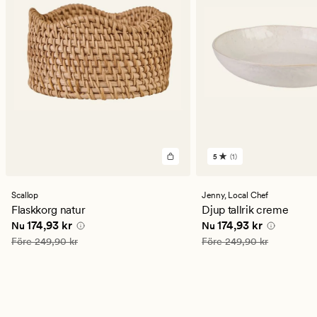
5
(1)
1
omdömen
med
ett
Scallop
Jenny,
Local Chef
genomsnittligt
Flaskkorg natur
Djup tallrik creme
betyg
Nuvarande pris
174,93 kr
Nuvarande pris
174,93
174,93 kr
174,93 kr
Nu
Nu
på
5
Ordinarie pris
249,90 kr
Ordinarie pris
249,90 kr
Före
249,90 kr
Före
249,90 kr