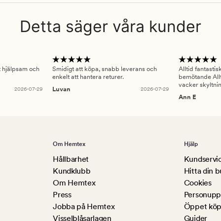
Detta säger våra kunder
gt hjälpsam och
Smidigt att köpa, snabb leverans och
Alltid fantasti
enkelt att hantera returer.
bemötande Allt
vacker skyltni
2026-07-29
Luvan
2026-07-29
Ann E
Om Hemtex
Hjälp
Hållbarhet
Kundservi
Kundklubb
Hitta din b
Om Hemtex
Cookies
Press
Personuppg
Jobba på Hemtex
Öppet köp
Visselblåsarlagen
Guider