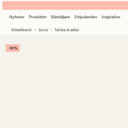
Maria
Animerad
middagstallrik
banner.
mullvad
Nyheter
Produkter
Bästsäljare
Erbjudanden
Inspiration
Klicka
på
Kökstillbehör
Servis
Tallrikar & skålar
ESCAPE
för
att
-30%
pausa.