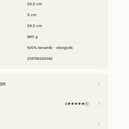
26.5 cm
3 cm
26.5 cm
960 g
100% keramik - stengods
213795265142
on
5
(
1
)