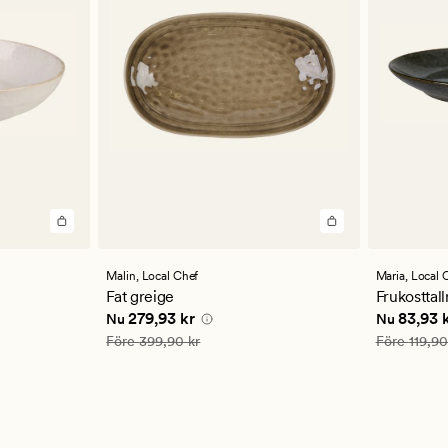
Malin,
Local Chef
Maria,
Local 
Fat greige
Frukosttall
 kr
Nuvarande pris
279,93 kr
Nuvarande
279,93 kr
83,93 
Nu
Nu
Ordinarie pris
399,90 kr
Ordinarie pr
Före
399,90 kr
Före
119,90