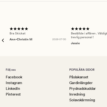
Bra Skickat
Beställde i affären . Väldi
trevlig personal !
Ann-Christin M
2026-07-30
Jessie
Följ oss
POPULÄRA SIDOR
Facebook
Påslakanset
Instagram
Gardinlängder
LinkedIn
Prydnadskuddar
Pinterest
Inredning
Solavskärmning