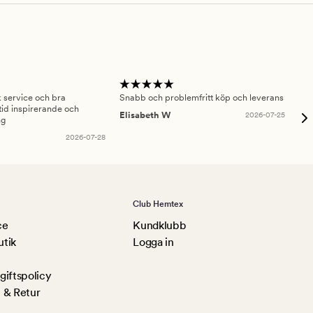
sk service och bra
Snabb och problemfritt köp och leverans
Had
id inspirerande och
fru
Elisabeth W
2026-07-25
ng
Am
2026-07-28
Club Hemtex
ce
Kundklubb
utik
Logga in
iftspolicy
 & Retur