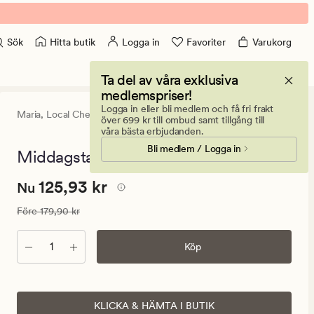
Hitta butik
Logga in
Favoriter
Varukorg
Sök
Ta del av våra exklusiva
medlemspriser!
Logga in eller bli medlem och få fri frakt
Maria,
Local Chef
5
(1)
1
över 699 kr till ombud samt tillgång till
omdöme
våra bästa erbjudanden.
med
Bli medlem / Logga in
ett
Middagstallrik mullvad - 26,5 cm
genomsnit
betyg
Nuvarande
Nuvarande pris
125,93 kr
125,93 kr
på
Nu
5
pris
Ordinarie pris
179,90 kr
Före
179,90 kr
125,93
kr.
Antal
Köp
Ordinarie
pris
179,90
kr
KLICKA & HÄMTA I BUTIK