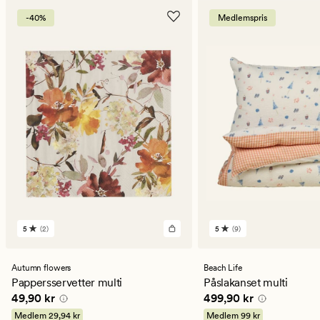
-40%
Medlemspris
5
(2)
5
(9)
2
9
omdömen
omdömen
med
med
ett
ett
Autumn flowers
Beach Life
genomsnittligt
genomsnittligt
Pappersservetter multi
Påslakanset multi
betyg
betyg
Pris
49,90 kr
Pris
499,90 kr
49,90 kr
499,90 kr
på
på
5
5
Medlem
29,94 kr
Medlem
99 kr