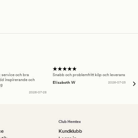
sk service och bra
Snabb och problemfritt köp och leverans
Had
id inspirerande och
fru
Elisabeth W
2026-07-25
ng
Am
2026-07-28
Club Hemtex
ce
Kundklubb