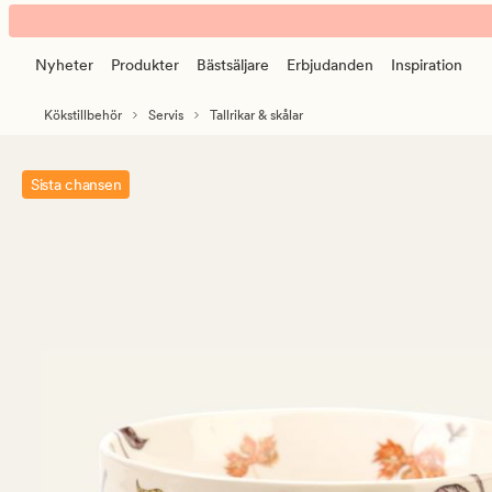
NW
Animerad
Wise
banner.
skål
Nyheter
Produkter
Bästsäljare
Erbjudanden
Inspiration
Klicka
multi/beige
på
Kökstillbehör
Servis
Tallrikar & skålar
ESCAPE
för
att
Sista chansen
pausa.