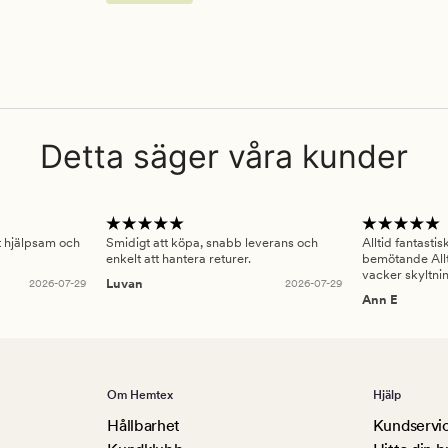
Detta säger våra kunder
gt hjälpsam och
Smidigt att köpa, snabb leverans och
Alltid fantasti
enkelt att hantera returer.
bemötande Allt
vacker skyltni
2026-07-29
Luvan
2026-07-29
Ann E
Om Hemtex
Hjälp
Hållbarhet
Kundservi