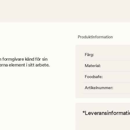
Produktinformation
Färg
:
h formgivare känd för sin
rna element i sitt arbete.
Material
:
Foodsafe
:
Artikelnummer
:
*Leveransinformati