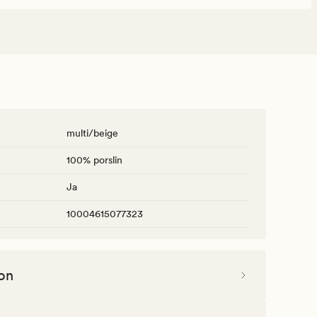
multi/beige
100% porslin
Ja
10004615077323
on