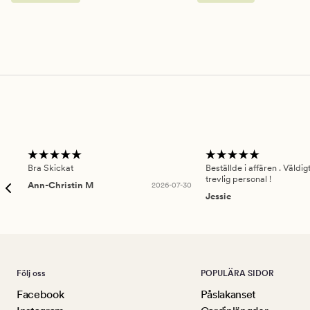
Bra Skickat
Beställde i affären . Väldi
trevlig personal !
Ann-Christin M
2026-07-30
Jessie
Följ oss
POPULÄRA SIDOR
Facebook
Påslakanset