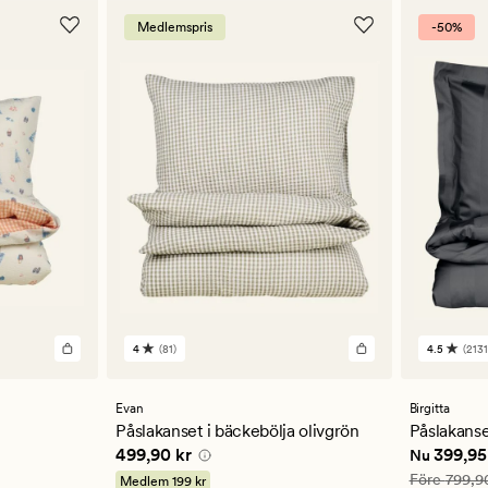
Medlemspris
-50%
4
(81)
4.5
(2131
81
2131
omdömen
omdöm
med
med
ett
ett
Evan
Birgitta
genomsnittligt
genomsn
Påslakanset i bäckebölja olivgrön
Påslakanset
betyg
betyg
Pris
499,90 kr
Nuvarande
499,90 kr
399,95
Nu
på
på
4
4.5
Ordinarie pr
Före
799,9
Medlem
199 kr