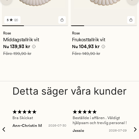
5
(2)
2
omdömen
med
Rose
Rose
ett
Middagstallrik vit
Frukosttallrik vit
genomsnittligt
Nuvarande pris
139,93 kr
Nuvarande pris
104,93 kr
139,93 kr
104,93 kr
betyg
Nu
Nu
på
Ordinarie pris
199,90 kr
Ordinarie pris
149,90 kr
Före
199,90 kr
Före
149,90 kr
5
Detta säger våra kunder
Bra Skickat
Beställde i affären . Väldigt
Smi
hjälpsam och trevlig personal !
lev
Ann-Christin M
2026-07-30
han
Jessie
2026-07-29
Lu