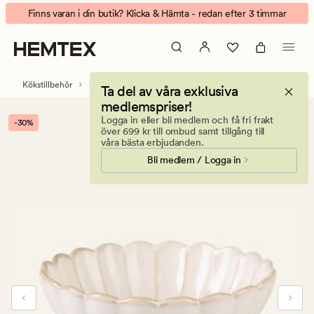
Rose
Animerad
Finns varan i din butik? Klicka & Hämta - redan efter 3 timmar
skål
banner.
vit
Klicka
på
ESCAPE
Kökstillbehör
Servis
Tallrikar & skålar
Ta del av våra exklusiva
för
medlemspriser!
att
Logga in eller bli medlem och få fri frakt
-30%
pausa.
över 699 kr till ombud samt tillgång till
våra bästa erbjudanden.
Bli medlem / Logga in