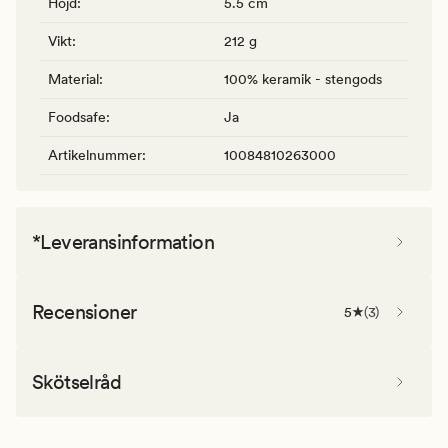
Höjd
:
5.5 cm
Vikt
:
212 g
Material
:
100% keramik - stengods
Foodsafe
:
Ja
Artikelnummer
:
10084810263000
*Leveransinformation
Recensioner
5
(
3
)
Skötselråd