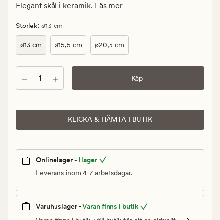
kr.
Elegant skål i keramik.
Läs mer
Ordinarie
pris
:
Storlek
ø13 cm
129,90
ø13 cm
ø15,5 cm
ø20,5 cm
kr
Antal
Köp
KLICKA & HÄMTA I BUTIK
Onlinelager -
I lager
Leverans inom 4-7 arbetsdagar.
Varuhuslager -
Varan finns i butik
Varan finns i butik, välj butik för att se aktuellt