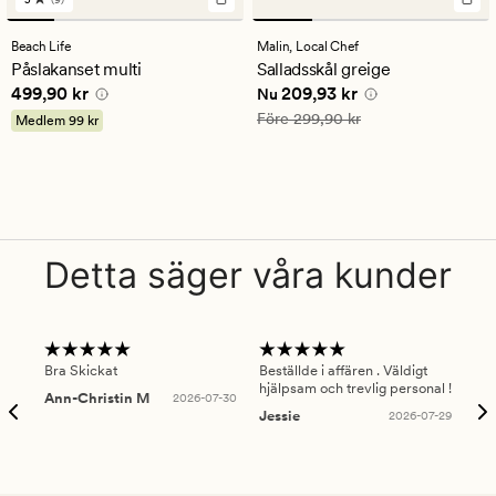
9
omdömen
med
Beach Life
Malin,
Local Chef
ett
Påslakanset multi
Salladsskål greige
genomsnittligt
Pris
499,90 kr
Nuvarande pris
209,93 kr
499,90 kr
209,93 kr
betyg
Nu
på
Ordinarie pris
299,90 kr
Före
299,90 kr
Medlem
99 kr
5
Detta säger våra kunder
Bra Skickat
Beställde i affären . Väldigt
Smi
hjälpsam och trevlig personal !
lev
Ann-Christin M
2026-07-30
han
Jessie
2026-07-29
Lu