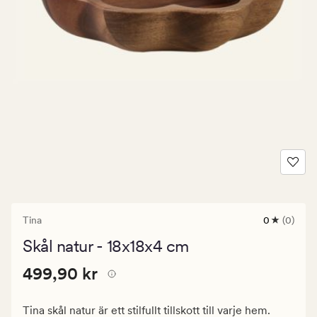
Tina
0
(0)
0
omdömen
Skål natur - 18x18x4 cm
med
ett
Pris
Pris
499,90 kr
genomsnitt
499,90 kr
betyg
499,90
på
kr.
0
Tina skål natur är ett stilfullt tillskott till varje hem.