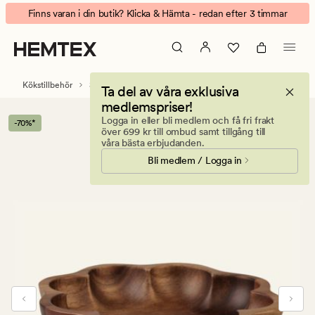
Tina
Animerad
Finns varan i din butik? Klicka & Hämta - redan efter 3 timmar
skål
banner.
natur
Klicka
på
ESCAPE
Kökstillbehör
Servis
Tallrikar & skålar
Ta del av våra exklusiva
för
medlemspriser!
att
Logga in eller bli medlem och få fri frakt
-70%*
pausa.
över 699 kr till ombud samt tillgång till
våra bästa erbjudanden.
Bli medlem / Logga in