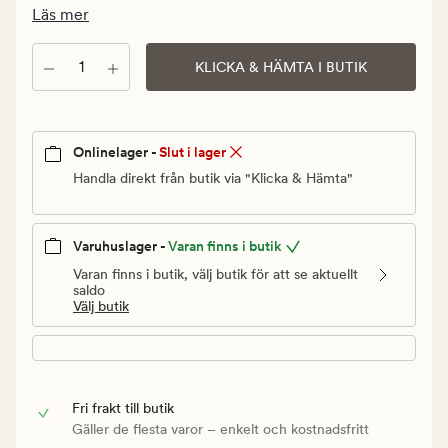
Ordinarie
Läs mer
pris
499,90
Antal
KLICKA & HÄMTA I BUTIK
kr
Onlinelager -
Slut i lager
Handla direkt från butik via "Klicka & Hämta"
Varuhuslager -
Varan finns i butik
Varan finns i butik, välj butik för att se aktuellt
saldo
Välj butik
Fri frakt till butik
Gäller de flesta varor – enkelt och kostnadsfritt