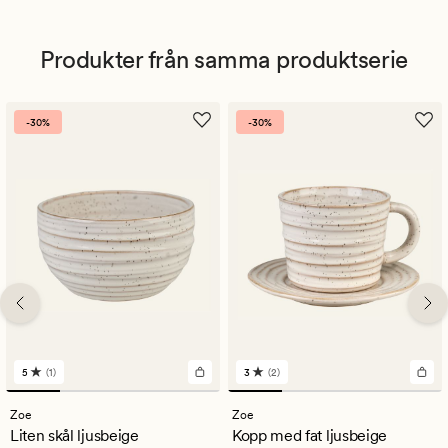
Produkter från samma produktserie
-30%
-30%
5
(1)
3
(2)
1
2
omdömen
omdömen
med
med
Zoe
Zoe
ett
ett
Liten skål ljusbeige
Kopp med fat ljusbeige
genomsnittligt
genomsnittligt