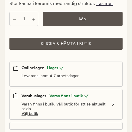
Ordinarie
Stor kanna i keramik med randig struktur.
Läs mer
pris
146,95
Antal
Köp
kr
KLICKA & HÄMTA I BUTIK
Onlinelager -
I lager
Leverans inom 4-7 arbetsdagar.
Varuhuslager -
Varan finns i butik
Varan finns i butik, välj butik för att se aktuellt
saldo
Välj butik