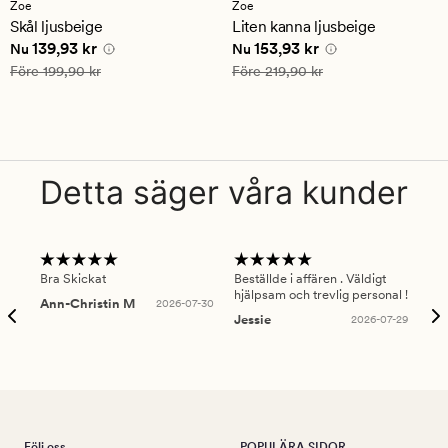
med
med
Zoe
Zoe
ett
ett
Skål ljusbeige
Liten kanna ljusbeige
genomsnittligt
genomsnittligt
Nuvarande pris
139,93 kr
Nuvarande pris
153,93 kr
139,93 kr
153,93 kr
betyg
betyg
Nu
Nu
på
på
Ordinarie pris
199,90 kr
Ordinarie pris
219,90 kr
Före
199,90 kr
Före
219,90 kr
3.5
5
Detta säger våra kunder
Bra Skickat
Beställde i affären . Väldigt
Smi
hjälpsam och trevlig personal !
lev
Ann-Christin M
2026-07-30
han
Jessie
2026-07-29
Lu
Följ oss
POPULÄRA SIDOR