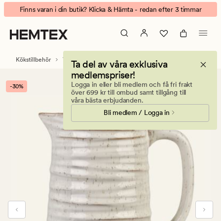
Zoe
Animerad
Finns varan i din butik? Klicka & Hämta - redan efter 3 timmar
karaff
banner.
ljusbeige
Klicka
på
ESCAPE
Kökstillbehör
Vattenflaskor & karaffer
Ta del av våra exklusiva
för
medlemspriser!
att
Logga in eller bli medlem och få fri frakt
-30%
pausa.
över 699 kr till ombud samt tillgång till
våra bästa erbjudanden.
Bli medlem / Logga in