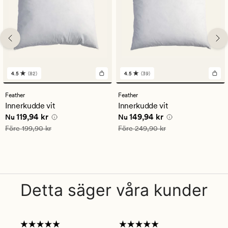
4.5
(82)
4.5
(39)
82
39
omdömen
omdömen
med
med
Feather
Feather
ett
ett
Innerkudde vit
Innerkudde vit
genomsnittligt
genomsnittligt
Nuvarande pris
119,94 kr
Nuvarande pris
149,94 kr
119,94 kr
149,94 kr
betyg
betyg
Nu
Nu
på
på
Ordinarie pris
199,90 kr
Ordinarie pris
249,90 kr
Före
199,90 kr
Före
249,90 kr
4.5
4.5
Detta säger våra kunder