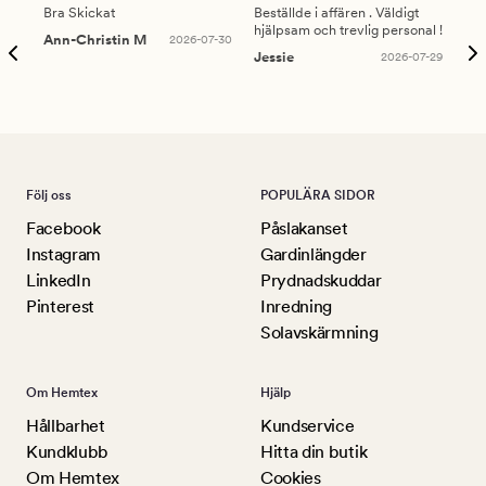
Bra Skickat
Beställde i affären . Väldigt
Smi
hjälpsam och trevlig personal !
lev
Ann-Christin M
2026-07-30
han
Jessie
2026-07-29
Lu
Följ oss
POPULÄRA SIDOR
Facebook
Påslakanset
Instagram
Gardinlängder
LinkedIn
Prydnadskuddar
Pinterest
Inredning
Solavskärmning
Om Hemtex
Hjälp
Hållbarhet
Kundservice
Kundklubb
Hitta din butik
Om Hemtex
Cookies