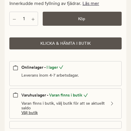
kr.
Innerkudde med fyllning av fjädrar.
Läs mer
Ordinarie
pris
Antal
Köp
199,90
kr
KLICKA & HÄMTA I BUTIK
Onlinelager -
I lager
Leverans inom 4-7 arbetsdagar.
Varuhuslager -
Varan finns i butik
Varan finns i butik, välj butik för att se aktuellt
saldo
Välj butik