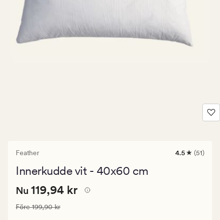
Feather
4.5
(51)
51
omdömen
Innerkudde vit - 40x60 cm
med
ett
Nuvarande
Nuvarande pris
119,94 kr
genomsnittli
119,94 kr
Nu
betyg
pris
på
Ordinarie pris
199,90 kr
Före
199,90 kr
119,94
4.5