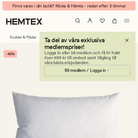
Feather
Animerad
Finns varan i din butik? Klicka & Hämta - redan efter 3 timmar
innerkudde
banner.
vit
Klicka
på
ESCAPE
Kuddar & Plädar
Innerkuddar
Ta del av våra exklusiva
för
medlemspriser!
att
Logga in eller bli medlem och få fri frakt
-40%
pausa.
över 699 kr till ombud samt tillgång till
våra bästa erbjudanden.
Bli medlem / Logga in