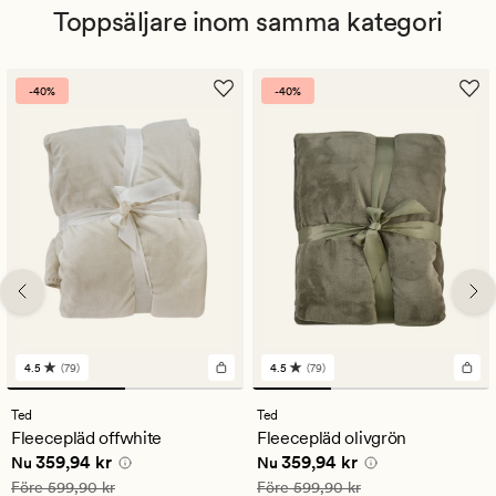
Toppsäljare inom samma kategori
-40%
-40%
4.5
(79)
4.5
(79)
79
79
omdömen
omdömen
med
med
Ted
Ted
ett
ett
Fleecepläd offwhite
Fleecepläd olivgrön
genomsnittligt
genomsnittligt
Nuvarande pris
359,94 kr
Nuvarande pris
359,94 kr
359,94 kr
359,94 kr
betyg
betyg
Nu
Nu
på
på
Ordinarie pris
599,90 kr
Ordinarie pris
599,90 kr
Före
599,90 kr
Före
599,90 kr