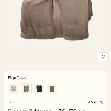
Färg
:
Taupe
Ted
4.5
(79)
79
omdömen