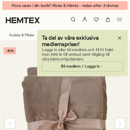
Ted
Animerad
Finns varan i din butik? Klicka & Hämta - redan efter 3 timmar
fleecepläd
banner.
taupe
Klicka
på
ESCAPE
Kuddar & Plädar
Plädar
Fleeceplädar
Ta del av våra exklusiva
för
medlemspriser!
att
Logga in eller bli medlem och få fri frakt
-40%
pausa.
över 699 kr till ombud samt tillgång till
våra bästa erbjudanden.
Bli medlem / Logga in