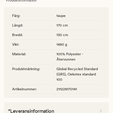
Produktinformation
Färg
:
taupe
Längd
:
170 cm
Bredd
:
130 cm
Vikt
:
1480 g
Material
:
100% Polyester -
Återvunnen
Produktmärkning
:
Global Recycled Standard
(GRS), Oekotex standard
100
Artikelnummer
:
211228170141
*Leveransinformation