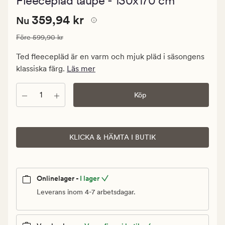
Fleecepläd taupe - 130x170 cm
med
ett
Nuvarande
Nuvarande pris
359,94 kr
genomsnittli
359,94 kr
Nu
betyg
pris
på
Ordinarie pris
599,90 kr
Före
599,90 kr
359,94
4.5
kr.
Ted fleecepläd är en varm och mjuk pläd i säsongens
Ordinarie
klassiska färg.
Läs mer
pris
599,90
Antal
Köp
kr
KLICKA & HÄMTA I BUTIK
Onlinelager -
I lager
Leverans inom 4-7 arbetsdagar.