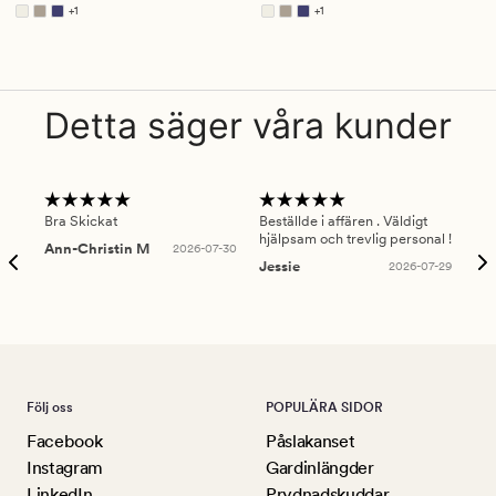
4.5
4.5
+
1
+
1
Finns i fler färger
Finns i fler färger
Detta säger våra kunder
Bra Skickat
Beställde i affären . Väldigt
Smi
hjälpsam och trevlig personal !
lev
Ann-Christin M
2026-07-30
han
Jessie
2026-07-29
Lu
Följ oss
POPULÄRA SIDOR
Facebook
Påslakanset
Instagram
Gardinlängder
LinkedIn
Prydnadskuddar