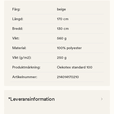
Färg
:
beige
Längd
:
170 cm
Bredd
:
130 cm
Vikt
:
560 g
Material
:
100% polyester
Vikt (g/m2)
:
250 g
Produktmärkning
:
Oekotex standard 100
Artikelnummer
:
214014170210
*Leveransinformation