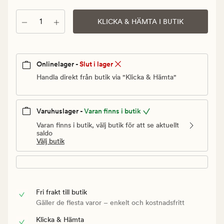
Ordinarie
pris
Antal
KLICKA & HÄMTA I BUTIK
449,90
kr
Onlinelager -
Slut i lager
Handla direkt från butik via "Klicka & Hämta"
Varuhuslager -
Varan finns i butik
Varan finns i butik, välj butik för att se aktuellt
saldo
Välj butik
Fri frakt till butik
Gäller de flesta varor – enkelt och kostnadsfritt
Klicka & Hämta