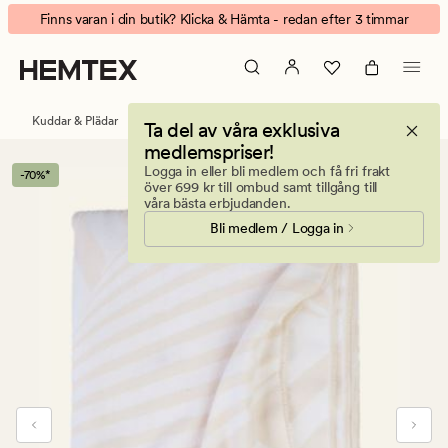
Jamie
Animerad
Finns varan i din butik? Klicka & Hämta - redan efter 3 timmar
pläd
banner.
beige
Klicka
på
ESCAPE
Kuddar & Plädar
Plädar
Ta del av våra exklusiva
för
medlemspriser!
att
Logga in eller bli medlem och få fri frakt
-70%*
pausa.
över 699 kr till ombud samt tillgång till
våra bästa erbjudanden.
Bli medlem / Logga in