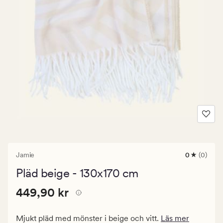
Jamie
0
(0)
0
omdömen
Pläd beige - 130x170 cm
med
ett
Pris
Pris
449,90 kr
genomsnitt
449,90 kr
betyg
449,90
på
kr.
0
Mjukt pläd med mönster i beige och vitt.
Läs mer