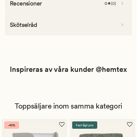
Recensioner
0
(
0
)
Skötselråd
Inspireras av våra kunder @hemtex
Toppsäljare inom samma kategori
-40%
Fast lågt pris