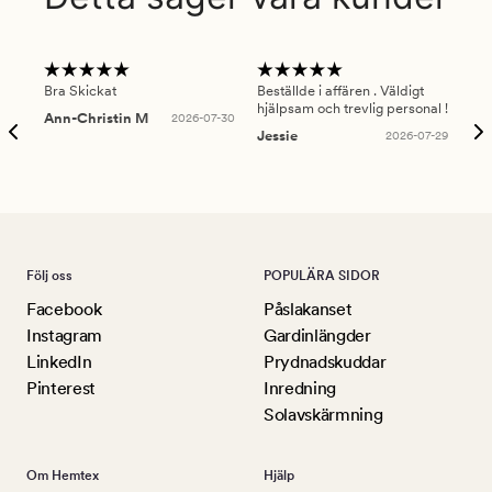
Bra Skickat
Beställde i affären . Väldigt
Smi
hjälpsam och trevlig personal !
lev
Ann-Christin M
2026-07-30
han
Jessie
2026-07-29
Lu
Följ oss
POPULÄRA SIDOR
Facebook
Påslakanset
Instagram
Gardinlängder
LinkedIn
Prydnadskuddar
Pinterest
Inredning
Solavskärmning
Om Hemtex
Hjälp