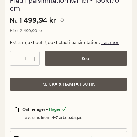
Pläd i pälsimitation kamel - 130x170
med
ett
cm
genomsnitt
betyg
Nuvarande
Nuvarande pris
1 499,94 kr
1 499,94 kr
Nu
på
0
pris
Ordinarie pris
2 499,90 kr
Före
2 499,90 kr
1
499,94
Extra mjukt och tjockt pläd i pälsimitation.
Läs mer
kr.
Ordinarie
Antal
Köp
pris
2
499,90
kr
KLICKA & HÄMTA I BUTIK
Onlinelager -
I lager
Leverans inom 4-7 arbetsdagar.