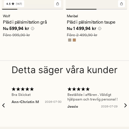
4.5
(147)
147
omdömen
med
Wolf
Meribel
ett
Pläd i pälsimitation grå
Pläd i pälsimitation taupe
genomsnittligt
Nuvarande pris
599,94 kr
Nuvarande pris
1 499,94 kr
599,94 kr
1 499,94 kr
betyg
Nu
Nu
på
Ordinarie pris
999,90 kr
Ordinarie pris
2 499,90 kr
Före
999,90 kr
Före
2 499,90 kr
4.5
Detta säger våra kunder
Bra Skickat
Beställde i affären . Väldigt
Smi
hjälpsam och trevlig personal !
lev
Ann-Christin M
2026-07-30
han
Jessie
2026-07-29
Lu