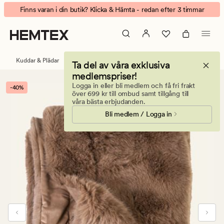
Meribel
Animerad
Finns varan i din butik? Klicka & Hämta - redan efter 3 timmar
pläd
banner.
i
Klicka
pälsimitation
på
kamel
ESCAPE
Kuddar & Plädar
Plädar
Plädar pälsimitation
Ta del av våra exklusiva
för
medlemspriser!
att
Logga in eller bli medlem och få fri frakt
-40%
pausa.
över 699 kr till ombud samt tillgång till
våra bästa erbjudanden.
Bli medlem / Logga in