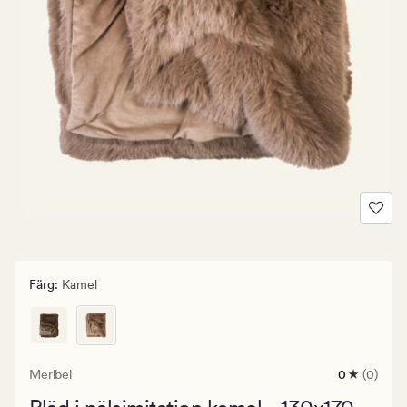
Färg
:
Kamel
Meribel
0
(0)
0
omdömen