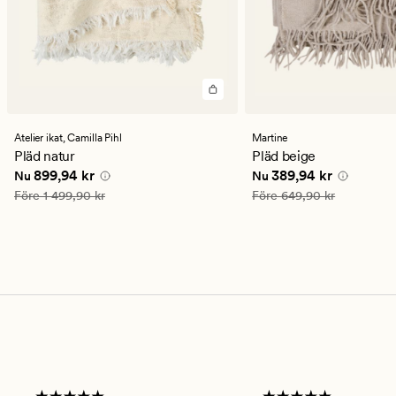
Atelier ikat,
Camilla Pihl
Martine
Pläd natur
Pläd beige
Nuvarande pris
899,94 kr
Nuvarande pris
389,94
899,94 kr
389,94 kr
Nu
Nu
Ordinarie pris
1 499,90 kr
Ordinarie pris
649,90 kr
Före
1 499,90 kr
Före
649,90 kr