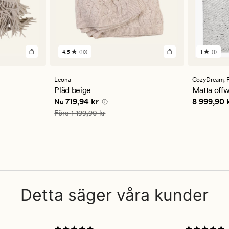
4.5
(10)
1
(1)
10
1
omdömen
omdöm
med
med
ett
ett
Leona
CozyDream,
genomsnittligt
genomsn
Pläd beige
Matta offw
betyg
betyg
 kr
Nuvarande pris
719,94 kr
Pris
8 999
719,94 kr
8 999,90 
Nu
på
på
4.5
1
Ordinarie pris
1 199,90 kr
Före
1 199,90 kr
Detta säger våra kunder