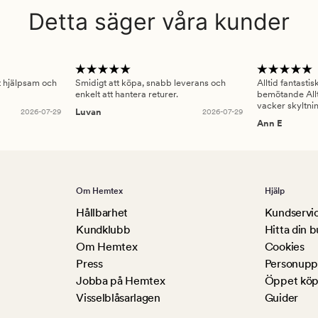
Detta säger våra kunder
gt hjälpsam och
Smidigt att köpa, snabb leverans och
Alltid fantasti
enkelt att hantera returer.
bemötande Allt
vacker skyltni
2026-07-29
Luvan
2026-07-29
Ann E
Om Hemtex
Hjälp
Hållbarhet
Kundservi
Kundklubb
Hitta din b
Om Hemtex
Cookies
Press
Personuppg
Jobba på Hemtex
Öppet köp
Visselblåsarlagen
Guider