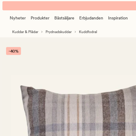
Hafjell
Animerad
kuddfodral
banner.
multi/brun
Nyheter
Produkter
Bästsäljare
Erbjudanden
Inspiration
Klicka
på
Kuddar & Plädar
Prydnadskuddar
Kuddfodral
ESCAPE
för
att
-40%
pausa.