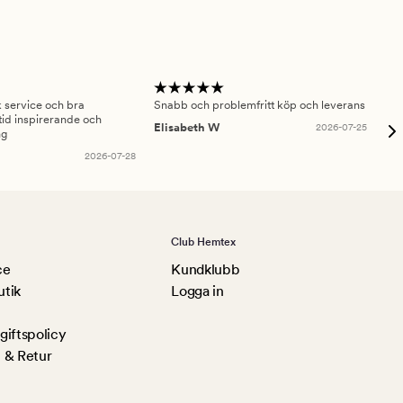
sk service och bra
Snabb och problemfritt köp och leverans
Had
id inspirerande och
fru
Elisabeth W
2026-07-25
ng
Am
2026-07-28
Club Hemtex
ce
Kundklubb
utik
Logga in
iftspolicy
 & Retur