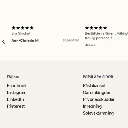
Bra Skickat
Beställde i affären . Väldi
trevlig personal !
Ann-Christin M
2026-07-30
Jessie
Följ oss
POPULÄRA SIDOR
Facebook
Påslakanset
Instagram
Gardinlängder
LinkedIn
Prydnadskuddar
Pinterest
Inredning
Solavskärmning