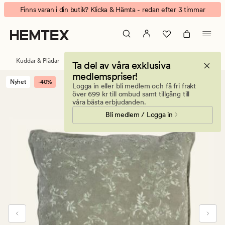
Lauren
Animerad
Finns varan i din butik? Klicka & Hämta - redan efter 3 timmar
kuddfodral
banner.
mellangrön
Klicka
på
ESCAPE
Kuddar & Plädar
Prydnadskuddar
Kuddfodral
Ta del av våra exklusiva
för
medlemspriser!
att
Nyhet
-40%
Logga in eller bli medlem och få fri frakt
pausa.
över 699 kr till ombud samt tillgång till
våra bästa erbjudanden.
Bli medlem / Logga in