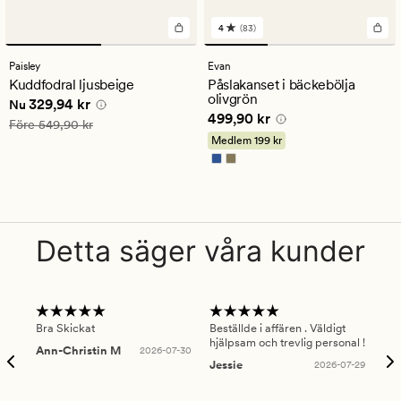
4
(83)
83
omdömen
med
Paisley
Evan
ett
Kuddfodral ljusbeige
Påslakanset i bäckebölja
genomsnittligt
olivgrön
Nuvarande pris
329,94 kr
329,94 kr
betyg
Nu
Pris
499,90 kr
499,90 kr
på
Ordinarie pris
549,90 kr
Före
549,90 kr
4
Medlem
199 kr
Detta säger våra kunder
Bra Skickat
Beställde i affären . Väldigt
Smi
hjälpsam och trevlig personal !
lev
Ann-Christin M
2026-07-30
han
Jessie
2026-07-29
Lu