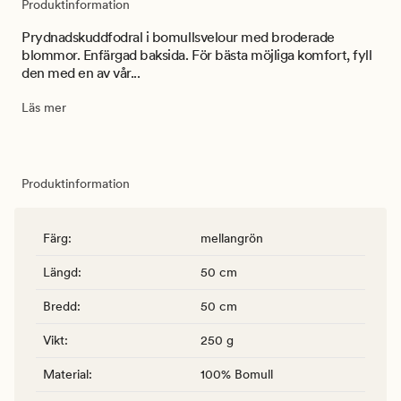
Produktinformation
Prydnadskuddfodral i bomullsvelour med broderade
blommor. Enfärgad baksida. För bästa möjliga komfort, fyll
den med en av vår...
Läs mer
Produktinformation
Färg
:
mellangrön
Längd
:
50 cm
Bredd
:
50 cm
Vikt
:
250 g
Material
:
100% Bomull