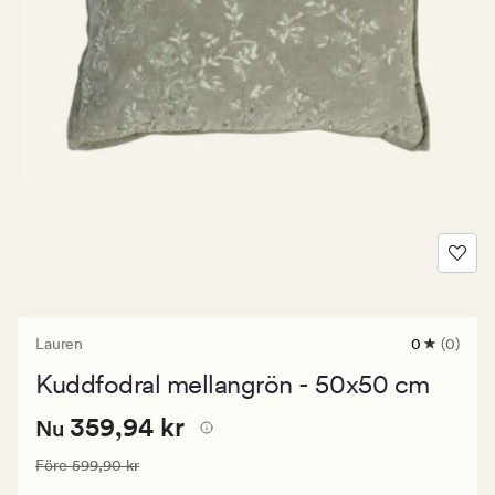
Lauren
0
(0)
0
omdömen
Kuddfodral mellangrön - 50x50 cm
med
ett
Nuvarande
Nuvarande pris
359,94 kr
genomsnitt
359,94 kr
Nu
betyg
pris
på
Ordinarie pris
599,90 kr
Före
599,90 kr
359,94
0