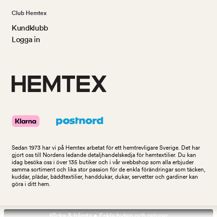
Club Hemtex
Kundklubb
Logga in
Sedan 1973 har vi på Hemtex arbetat för ett hemtrevligare Sverige. Det har
gjort oss till Nordens ledande detaljhandelskedja för hemtextilier. Du kan
idag besöka oss i över 135 butiker och i vår webbshop som alla erbjuder
samma sortiment och lika stor passion för de enkla förändringar som täcken,
kuddar, plädar, bäddtextilier, handdukar, dukar, servetter och gardiner kan
göra i ditt hem.
Klicka & hämta • Enkla byten och returer