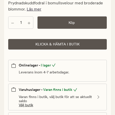
kr.
Prydnadskuddfodral i bomullsvelour med broderade
Ordinarie
blommor.
Läs mer
pris
599,90
Antal
Köp
kr
KLICKA & HÄMTA I BUTIK
Onlinelager -
I lager
Leverans inom 4-7 arbetsdagar.
Varuhuslager -
Varan finns i butik
Varan finns i butik, välj butik för att se aktuellt
saldo
Välj butik