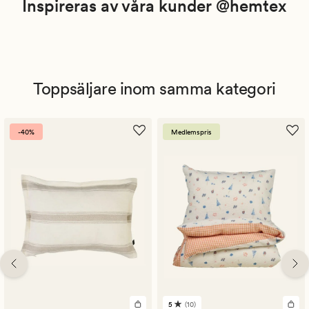
Inspireras av våra kunder @hemtex
Toppsäljare inom samma kategori
-40%
Medlemspris
5
(10)
10