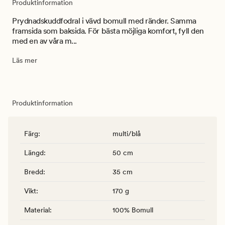
Produktinformation
Prydnadskuddfodral i vävd bomull med ränder. Samma
framsida som baksida. För bästa möjliga komfort, fyll den
med en av våra m...
Läs mer
Produktinformation
Färg
:
multi/blå
Längd
:
50 cm
Bredd
:
35 cm
Vikt
:
170 g
Material
:
100% Bomull