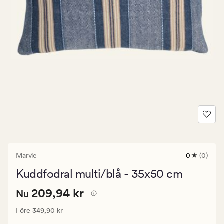
Marvie
0
(0)
0
omdömen
Kuddfodral multi/blå - 35x50 cm
med
ett
Nuvarande
Nuvarande pris
209,94 kr
genomsnitt
209,94 kr
Nu
betyg
pris
på
Ordinarie pris
349,90 kr
Före
349,90 kr
209,94
0