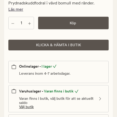
kr.
Prydnadskuddfodral i vävd bomull med ränder.
Ordinarie
Läs mer
pris
349,90
Antal
Köp
kr
KLICKA & HÄMTA I BUTIK
Onlinelager -
I lager
Leverans inom 4-7 arbetsdagar.
Varuhuslager -
Varan finns i butik
Varan finns i butik, välj butik för att se aktuellt
saldo
Välj butik