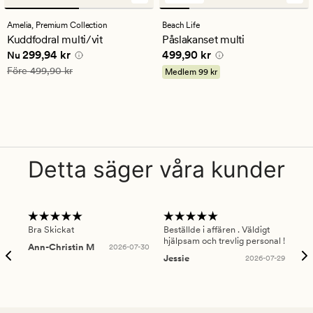
omdömen
med
Amelia,
Premium Collection
Beach Life
ett
Kuddfodral multi/vit
Påslakanset multi
genomsnittligt
Nuvarande pris
299,94 kr
Pris
499,90 kr
299,94 kr
499,90 kr
betyg
Nu
på
Ordinarie pris
499,90 kr
Före
499,90 kr
Medlem
99 kr
5
Detta säger våra kunder
Bra Skickat
Beställde i affären . Väldigt
Smi
hjälpsam och trevlig personal !
lev
Ann-Christin M
2026-07-30
han
Jessie
2026-07-29
Lu