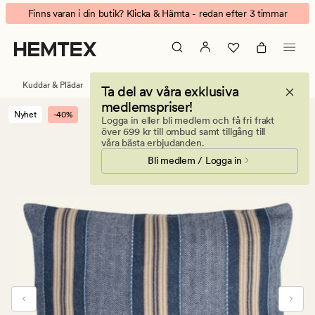
Marvie
Animerad
Finns varan i din butik? Klicka & Hämta - redan efter 3 timmar
kuddfodral
banner.
multi/blå
Klicka
på
ESCAPE
Kuddar & Plädar
Prydnadskuddar
Kuddfodral
Ta del av våra exklusiva
för
medlemspriser!
att
Nyhet
-40%
Logga in eller bli medlem och få fri frakt
pausa.
över 699 kr till ombud samt tillgång till
våra bästa erbjudanden.
Bli medlem / Logga in