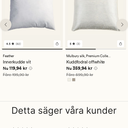
4.5
(82)
5
(3)
82
3
omdömen
omdömen
med
med
Feather
Mulbury silk,
Premium Collection
ett
ett
Innerkudde vit
Kuddfodral offwhite
genomsnittligt
genomsnittligt
Nuvarande pris
119,94 kr
Nuvarande pris
359,94 kr
119,94 kr
359,94 kr
betyg
betyg
Nu
Nu
på
på
Ordinarie pris
199,90 kr
Ordinarie pris
599,90 kr
Före
199,90 kr
Före
599,90 kr
4.5
5
Detta säger våra kunder