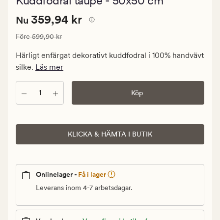
Kuddfodral taupe - 50x50 cm
med
ett
Nuvarande
Nuvarande pris
359,94 kr
genomsnitt
359,94 kr
Nu
betyg
pris
på
Ordinarie pris
599,90 kr
Före
599,90 kr
359,94
5
kr.
Härligt enfärgat dekorativt kuddfodral i 100% handvävt
Ordinarie
silke.
Läs mer
pris
599,90
Antal
Köp
kr
KLICKA & HÄMTA I BUTIK
Onlinelager -
Få i lager
Leverans inom 4-7 arbetsdagar.