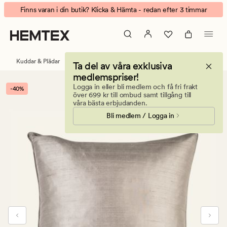
Mulbury
Animerad
Finns varan i din butik? Klicka & Hämta - redan efter 3 timmar
silk
banner.
kuddfodral
Klicka
taupe
på
ESCAPE
Kuddar & Plädar
Prydnadskuddar
Kuddfodral
Ta del av våra exklusiva
för
medlemspriser!
att
Logga in eller bli medlem och få fri frakt
-40%
pausa.
över 699 kr till ombud samt tillgång till
våra bästa erbjudanden.
Bli medlem / Logga in