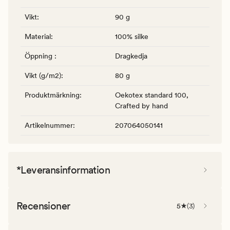
Vikt
:
90 g
Material
:
100% silke
Öppning
:
Dragkedja
Vikt (g/m2)
:
80 g
Produktmärkning
:
Oekotex standard 100,
Crafted by hand
Artikelnummer
:
207064050141
*Leveransinformation
Recensioner
5
(
3
)