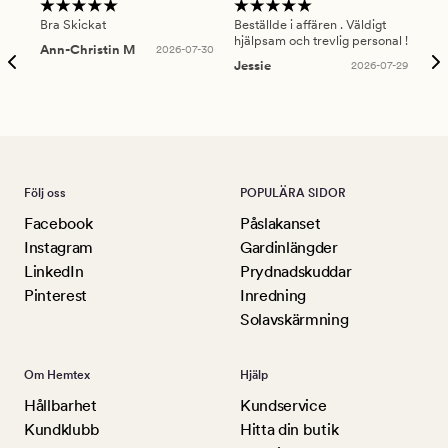
Bra Skickat
Beställde i affären . Väldigt
Smi
hjälpsam och trevlig personal !
lev
Ann-Christin M
2026-07-30
han
Jessie
2026-07-29
Lu
Följ oss
POPULÄRA SIDOR
Facebook
Påslakanset
Instagram
Gardinlängder
LinkedIn
Prydnadskuddar
Pinterest
Inredning
Solavskärmning
Om Hemtex
Hjälp
Hållbarhet
Kundservice
Kundklubb
Hitta din butik