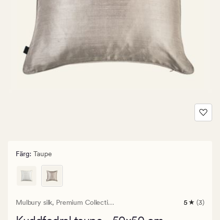
Färg
:
Taupe
Mulbury silk,
Premium Collection
5
(3)
3
omdömen