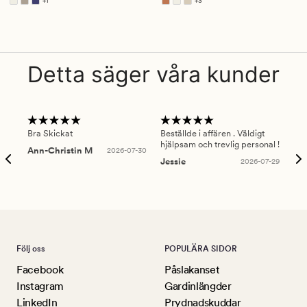
+
1
+
3
Finns i fler färger
Finns i fler färger
Detta säger våra kunder
Bra Skickat
Beställde i affären . Väldigt
Smi
hjälpsam och trevlig personal !
lev
Ann-Christin M
2026-07-30
han
Jessie
2026-07-29
Lu
Följ oss
POPULÄRA SIDOR
Facebook
Påslakanset
Instagram
Gardinlängder
LinkedIn
Prydnadskuddar