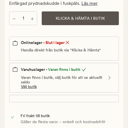
kr.
Enfärgad prydnadskudde i fuskpäls.
Läs mer
Ordinarie
pris
Antal
KLICKA & HÄMTA I BUTIK
249,90
kr
Onlinelager -
Slut i lager
Handla direkt från butik via "Klicka & Hämta"
Varuhuslager -
Varan finns i butik
Varan finns i butik, välj butik för att se aktuellt
saldo
Välj butik
Fri frakt till butik
Gäller de flesta varor – enkelt och kostnadsfritt