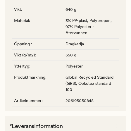
Vikt
:
640 g
Material
:
3% PP-plast, Polypropen,
97% Polyester -
Återvunnen
Öppning
:
Dragkedja
Vikt (g/m2)
:
350 g
Yttertyg
:
Polyester
Produktmärkning
:
Global Recycled Standard
(GRS), Oekotex standard
100
Artikelnummer
:
206195050848
*Leveransinformation