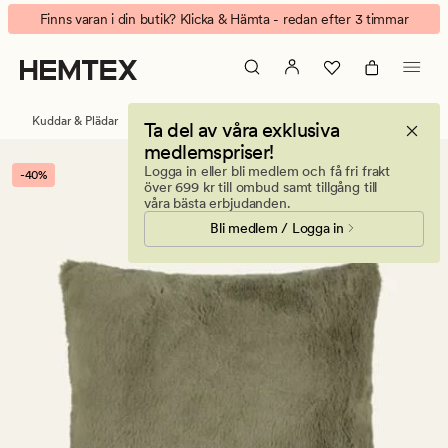
Milde
Animerad
Finns varan i din butik? Klicka & Hämta - redan efter 3 timmar
recycled
banner.
prydnadskudde
Klicka
olivgrön
på
ESCAPE
Kuddar & Plädar
Prydnadskuddar
Ta del av våra exklusiva
för
medlemspriser!
att
Logga in eller bli medlem och få fri frakt
-40%
pausa.
över 699 kr till ombud samt tillgång till
våra bästa erbjudanden.
Bli medlem / Logga in