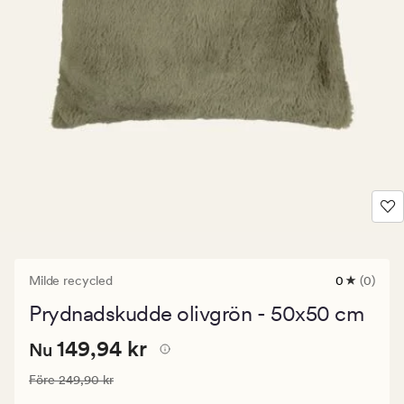
Milde recycled
0
(0)
0
omdömen
Prydnadskudde olivgrön - 50x50 cm
med
ett
Nuvarande
Nuvarande pris
149,94 kr
genomsnitt
149,94 kr
Nu
betyg
pris
på
Ordinarie pris
249,90 kr
Före
249,90 kr
149,94
0