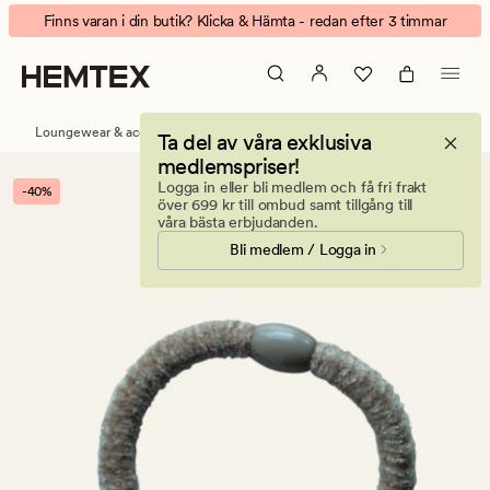
Anna
Animerad
Finns varan i din butik? Klicka & Hämta - redan efter 3 timmar
Velour
banner.
hårsnodd
Klicka
beige
på
ESCAPE
Loungewear & accessoarer
Håraccessoarer
Ta del av våra exklusiva
för
medlemspriser!
att
Logga in eller bli medlem och få fri frakt
-40%
pausa.
över 699 kr till ombud samt tillgång till
våra bästa erbjudanden.
Bli medlem / Logga in