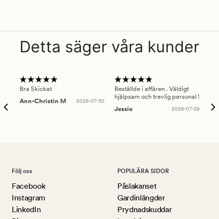
Detta säger våra kunder
Bra Skickat
Beställde i affären . Väldigt
Smi
hjälpsam och trevlig personal !
lev
Ann-Christin M
2026-07-30
han
Jessie
2026-07-29
Lu
Följ oss
POPULÄRA SIDOR
Facebook
Påslakanset
Instagram
Gardinlängder
LinkedIn
Prydnadskuddar