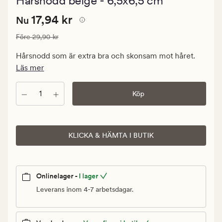
Hårsnodd beige - 6,5x6,5 cm
med
ett
Nuvarande
Nuvarande pris
17,94 kr
genomsnitt
17,94 kr
Nu
betyg
pris
på
Ordinarie pris
29,90 kr
Före
29,90 kr
17,94
0
kr.
Hårsnodd som är extra bra och skonsam mot håret.
Ordinarie
Läs mer
pris
29,90
Antal
Köp
kr
KLICKA & HÄMTA I BUTIK
Onlinelager -
I lager
Leverans inom 4-7 arbetsdagar.