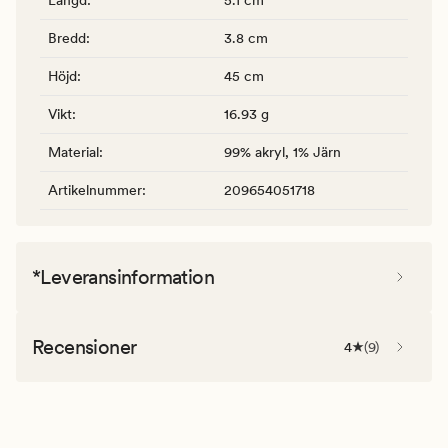
Bredd
:
3.8 cm
Höjd
:
45 cm
Vikt
:
16.93 g
Material
:
99% akryl, 1% Järn
Artikelnummer
:
209654051718
*Leveransinformation
Recensioner
4
(
9
)