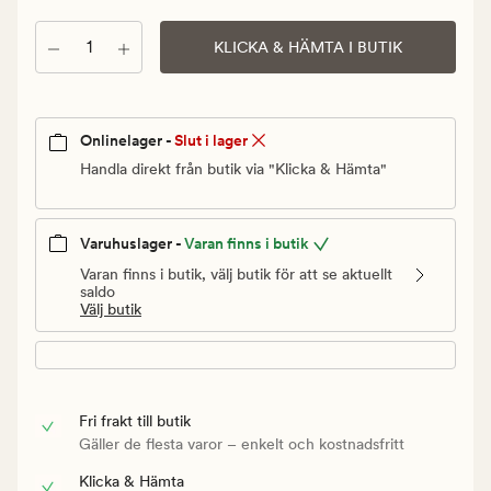
Ordinarie
pris
Antal
KLICKA & HÄMTA I BUTIK
25
kr
Onlinelager -
Slut i lager
Handla direkt från butik via "Klicka & Hämta"
Varuhuslager -
Varan finns i butik
Varan finns i butik, välj butik för att se aktuellt
saldo
Välj butik
Fri frakt till butik
Gäller de flesta varor – enkelt och kostnadsfritt
Klicka & Hämta