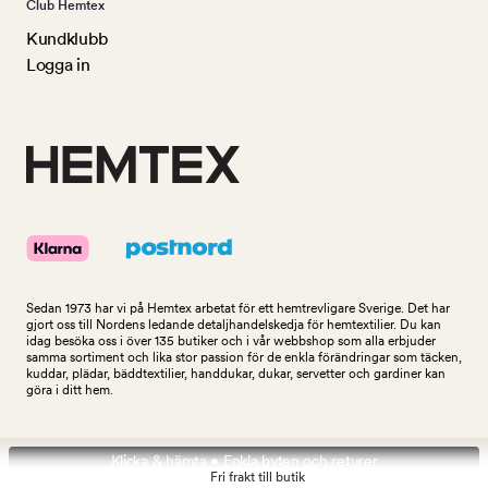
Club Hemtex
Kundklubb
Logga in
Sedan 1973 har vi på Hemtex arbetat för ett hemtrevligare Sverige. Det har
gjort oss till Nordens ledande detaljhandelskedja för hemtextilier. Du kan
idag besöka oss i över 135 butiker och i vår webbshop som alla erbjuder
samma sortiment och lika stor passion för de enkla förändringar som täcken,
kuddar, plädar, bäddtextilier, handdukar, dukar, servetter och gardiner kan
göra i ditt hem.
Klicka & hämta • Enkla byten och returer
Fri frakt till butik