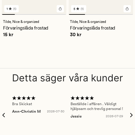
1
(1)
5
(1)
1
1
omdömen
omdömen
med
med
Tilde,
Nice & organized
Tilde,
Nice & organized
ett
ett
Förvaringslåda frostad
Förvaringslåda frostad
genomsnittligt
genomsnittligt
Pris
15 kr
Pris
30 kr
15 kr
30 kr
betyg
betyg
på
på
1
5
Detta säger våra kunder
Bra Skickat
Beställde i affären . Väldigt
Smi
hjälpsam och trevlig personal !
lev
Ann-Christin M
2026-07-30
han
Jessie
2026-07-29
Lu