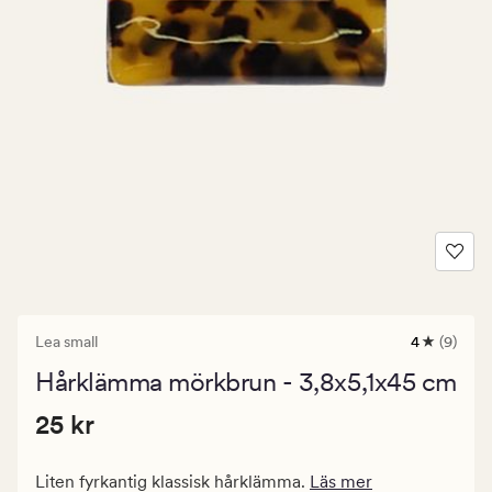
Lea small
4
(9)
9
omdömen
Hårklämma mörkbrun - 3,8x5,1x45 cm
med
ett
Pris
Pris
25 kr
genomsnitt
25 kr
betyg
25
på
kr.
4
Liten fyrkantig klassisk hårklämma.
Läs mer