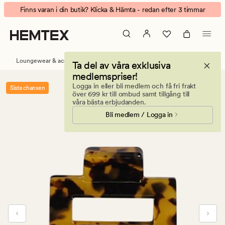
Lea
Animerad
Finns varan i din butik? Klicka & Hämta - redan efter 3 timmar
small
banner.
hårklämma
Klicka
mörkbrun
på
ESCAPE
Loungewear & accessoarer
Håraccessoarer
Ta del av våra exklusiva
för
medlemspriser!
att
Logga in eller bli medlem och få fri frakt
Sista chansen
pausa.
över 699 kr till ombud samt tillgång till
våra bästa erbjudanden.
Bli medlem / Logga in