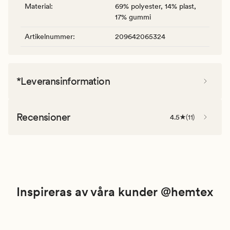
Material
:
69% polyester, 14% plast,
17% gummi
Artikelnummer
:
209642065324
*Leveransinformation
Recensioner
4.5
(
11
)
Inspireras av våra kunder @hemtex