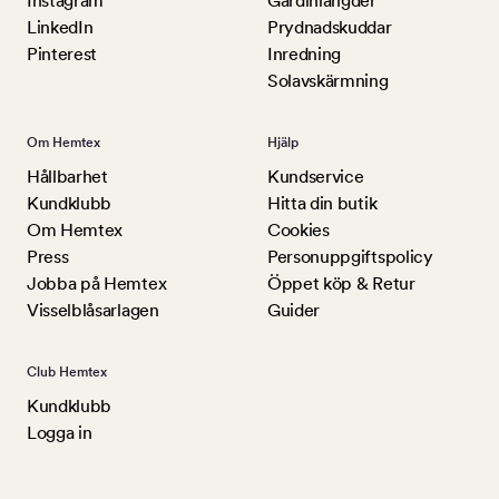
Instagram
Gardinlängder
LinkedIn
Prydnadskuddar
Pinterest
Inredning
Solavskärmning
Om Hemtex
Hjälp
Hållbarhet
Kundservice
Kundklubb
Hitta din butik
Om Hemtex
Cookies
Press
Personuppgiftspolicy
Jobba på Hemtex
Öppet köp & Retur
Visselblåsarlagen
Guider
Club Hemtex
Kundklubb
Logga in