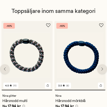
Toppsäljare inom samma kategori
-40%
-40%
4.5
(11)
3.5
(6)
11
6
omdömen
omdömen
med
med
Nina glitter
Nina
ett
ett
Hårsnodd multi
Hårsnodd mörkblå
genomsnittligt
genomsnittligt
Nuvarande pris
17,94 kr
Nuvarande pris
17,94 kr
17,94 kr
17,94 kr
betyg
betyg
Nu
Nu