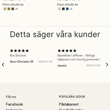
på
på
Ordinarie pris
29,90 kr
Ordinarie pris
29,90 kr
Före
29,90 kr
Före
29,90 kr
4.5
3.5
+
9
+
2
Finns i fler färger
Finns i fler färger
Detta säger våra kunder
Bra Skickat
Beställde i affären . Väldigt
Smi
hjälpsam och trevlig personal !
lev
Ann-Christin M
2026-07-30
han
Jessie
2026-07-29
Lu
Följ oss
POPULÄRA SIDOR
Facebook
Påslakanset