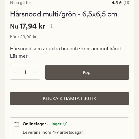
Nina glitter
4.5
(11)
11
omdömen
Hårsnodd multi/grön - 6,5x6,5 cm
med
ett
Nuvarande
Nuvarande pris
17,94 kr
genomsnittl
17,94 kr
Nu
betyg
pris
på
Ordinarie pris
29,90 kr
Före
29,90 kr
17,94
4.5
kr.
Hårsnodd som är extra bra och skonsam mot håret.
Ordinarie
Läs mer
pris
29,90
Antal
Köp
kr
KLICKA & HÄMTA I BUTIK
Onlinelager -
I lager
Leverans inom 4-7 arbetsdagar.