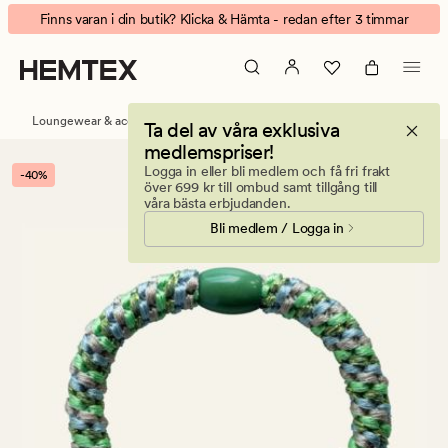
Nina
Animerad
Finns varan i din butik? Klicka & Hämta - redan efter 3 timmar
glitter
banner.
hårsnodd
Klicka
multi/grön
på
ESCAPE
Loungewear & accessoarer
Håraccessoarer
Ta del av våra exklusiva
för
medlemspriser!
att
Logga in eller bli medlem och få fri frakt
-40%
pausa.
över 699 kr till ombud samt tillgång till
våra bästa erbjudanden.
Bli medlem / Logga in