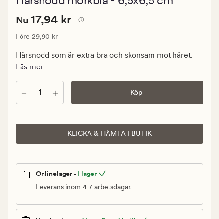
Hårsnodd mörkblå - 6,5x6,5 cm
med
ett
Nuvarande
Nuvarande pris
17,94 kr
genomsnittl
17,94 kr
Nu
betyg
pris
på
Ordinarie pris
29,90 kr
Före
29,90 kr
17,94
3.5
kr.
Hårsnodd som är extra bra och skonsam mot håret.
Ordinarie
Läs mer
pris
29,90
Antal
Köp
kr
KLICKA & HÄMTA I BUTIK
Onlinelager -
I lager
Leverans inom 4-7 arbetsdagar.