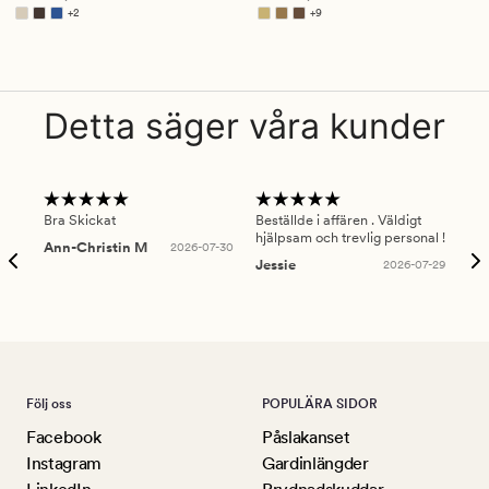
3.5
4.5
+
2
+
9
Finns i fler färger
Finns i fler färger
Detta säger våra kunder
Bra Skickat
Beställde i affären . Väldigt
Smi
hjälpsam och trevlig personal !
lev
Ann-Christin M
2026-07-30
han
Jessie
2026-07-29
Lu
Följ oss
POPULÄRA SIDOR
Facebook
Påslakanset
Instagram
Gardinlängder