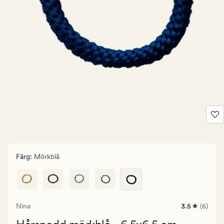
Färg
:
Mörkblå
Nina
3.5
(6)
6
omdömen