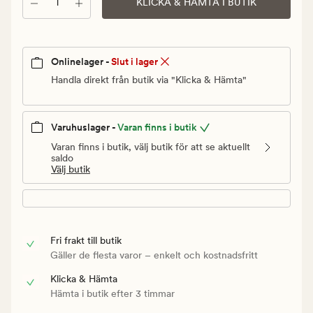
Antal
Ordinarie
KLICKA & HÄMTA I BUTIK
pris
199,90
kr
Onlinelager -
Slut i lager
Handla direkt från butik via "Klicka & Hämta"
Varuhuslager -
Varan finns i butik
Varan finns i butik, välj butik för att se aktuellt
saldo
Välj butik
Fri frakt till butik
Gäller de flesta varor – enkelt och kostnadsfritt
Klicka & Hämta
Hämta i butik efter 3 timmar