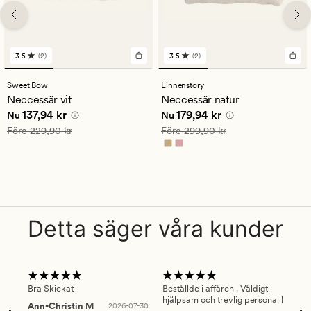
3.5
(2)
3.5
(2)
2
2
omdömen
omdömen
med
med
Sweet Bow
Linnenstory
ett
ett
Neccessär vit
Neccessär natur
genomsnittligt
genomsnittligt
Nuvarande pris
137,94 kr
Nuvarande pris
179,94 kr
137,94 kr
179,94 kr
betyg
betyg
Nu
Nu
på
på
Ordinarie pris
229,90 kr
Ordinarie pris
299,90 kr
Före
229,90 kr
Före
299,90 kr
3.5
3.5
Detta säger våra kunder
Bra Skickat
Beställde i affären . Väldigt
Smi
hjälpsam och trevlig personal !
lev
Ann-Christin M
2026-07-30
han