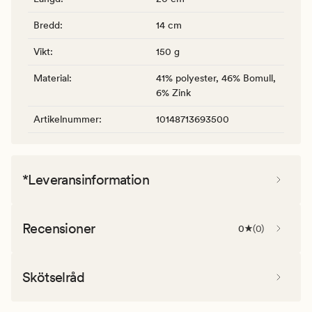
Bredd
:
14 cm
Vikt
:
150 g
Material
:
41% polyester, 46% Bomull,
6% Zink
Artikelnummer
:
10148713693500
*Leveransinformation
Recensioner
0
(
0
)
Skötselråd