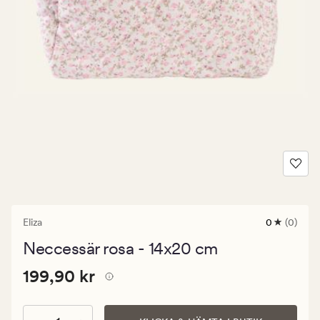
Eliza
0
(0)
0
omdömen
Neccessär rosa - 14x20 cm
med
ett
Pris
Pris
199,90 kr
genomsnitt
199,90 kr
betyg
199,90
på
kr.
0