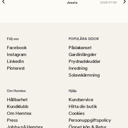
Jessie
2026-07-29
Lu
Följ oss
POPULÄRA SIDOR
Facebook
Påslakanset
Instagram
Gardinlängder
LinkedIn
Prydnadskuddar
Pinterest
Inredning
Solavskärmning
Om Hemtex
Hjälp
Hållbarhet
Kundservice
Kundklubb
Hitta din butik
Om Hemtex
Cookies
Press
Personuppgiftspolicy
Jobba på Hemtex
Öppet köp & Retur