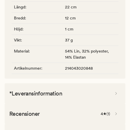
Längd
:
22 cm
Bredd
:
12 cm
Höjd
:
1 cm
Vikt
:
37 g
Material
:
54% Lin, 32% polyester,
14% Elastan
Artikelnummer
:
214043020848
*Leveransinformation
Recensioner
4
(
1
)