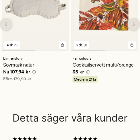
4
(1)
5
(1)
1
1
omdömen
omdömen
med
med
Linnenstory
Fall colours
ett
ett
Sovmask natur
Cocktailservett multi/orange
genomsnittligt
genomsnittligt
Nuvarande pris
107,94 kr
Pris
35 kr
107,94 kr
35 kr
betyg
betyg
Nu
på
på
Ordinarie pris
179,90 kr
Före
179,90 kr
Medlem
21 kr
4
5
Detta säger våra kunder