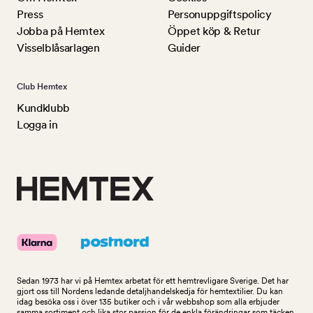
Press
Personuppgiftspolicy
Jobba på Hemtex
Öppet köp & Retur
Visselblåsarlagen
Guider
Club Hemtex
Kundklubb
Logga in
Sedan 1973 har vi på Hemtex arbetat för ett hemtrevligare Sverige. Det har
gjort oss till Nordens ledande detaljhandelskedja för hemtextilier. Du kan
idag besöka oss i över 135 butiker och i vår webbshop som alla erbjuder
samma sortiment och lika stor passion för de enkla förändringar som täcken,