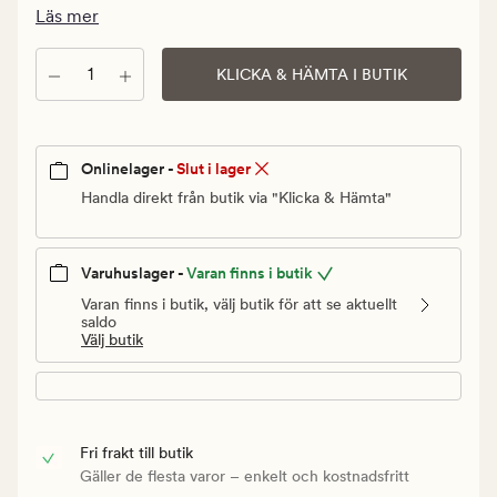
Ordinarie
Läs mer
pris
60
Antal
KLICKA & HÄMTA I BUTIK
kr
Onlinelager -
Slut i lager
Handla direkt från butik via "Klicka & Hämta"
Varuhuslager -
Varan finns i butik
Varan finns i butik, välj butik för att se aktuellt
saldo
Välj butik
Fri frakt till butik
Gäller de flesta varor – enkelt och kostnadsfritt