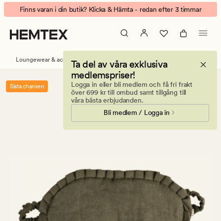
Linnenstory
Animerad
Finns varan i din butik? Klicka & Hämta - redan efter 3 timmar
sovmask
banner.
olivgrön
Klicka
på
ESCAPE
Loungewear & accessoarer
Sovmasker
Ta del av våra exklusiva
för
medlemspriser!
att
Logga in eller bli medlem och få fri frakt
Sista chansen
pausa.
över 699 kr till ombud samt tillgång till
våra bästa erbjudanden.
Bli medlem / Logga in