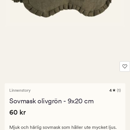
Linnenstory
4
(1)
1
omdöme
Sovmask olivgrön - 9x20 cm
med
ett
Pris
Pris
60 kr
genomsnit
60 kr
betyg
60
på
kr.
4
Mjuk och härlig sovmask som håller ute mycket ljus.