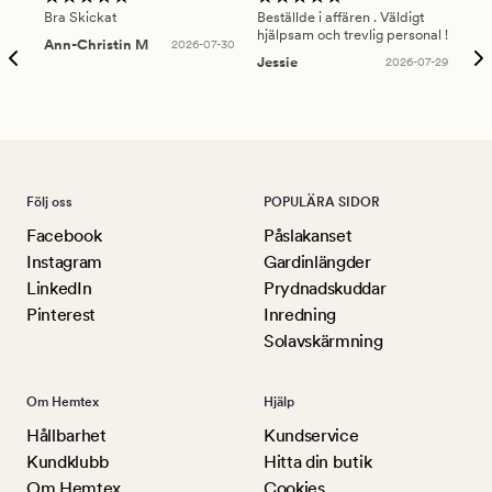
Bra Skickat
Beställde i affären . Väldigt
Smi
hjälpsam och trevlig personal !
lev
Ann-Christin M
2026-07-30
han
Jessie
2026-07-29
Lu
Följ oss
POPULÄRA SIDOR
Facebook
Påslakanset
Instagram
Gardinlängder
LinkedIn
Prydnadskuddar
Pinterest
Inredning
Solavskärmning
Om Hemtex
Hjälp
Hållbarhet
Kundservice
Kundklubb
Hitta din butik
Om Hemtex
Cookies