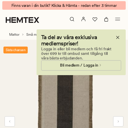
Miranda
Animerad
Sovrumsdagar - upp till 50%
matta
banner.
svart
Klicka
på
ESCAPE
Mattor
Små mattor
Ta del av våra exklusiva
för
medlemspriser!
att
Logga in eller bli medlem och få fri frakt
Sista chansen
pausa.
över 699 kr till ombud samt tillgång till
våra bästa erbjudanden.
Bli medlem / Logga in