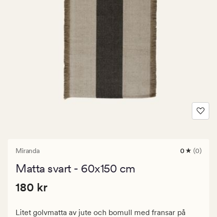
Miranda
0
(0)
0
omdömen
Matta svart - 60x150 cm
med
ett
Pris
Pris
180 kr
genomsnitt
180 kr
betyg
180
på
kr.
0
Litet golvmatta av jute och bomull med fransar på