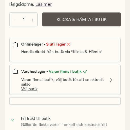
Ordinarie
långsidorna.
Läs mer
pris
180
Antal
KLICKA & HÄMTA I BUTIK
kr
Onlinelager -
Slut i lager
Handla direkt från butik via "Klicka & Hämta"
Varuhuslager -
Varan finns i butik
Varan finns i butik, välj butik för att se aktuellt
saldo
Välj butik
Fri frakt till butik
Gäller de flesta varor – enkelt och kostnadsfritt