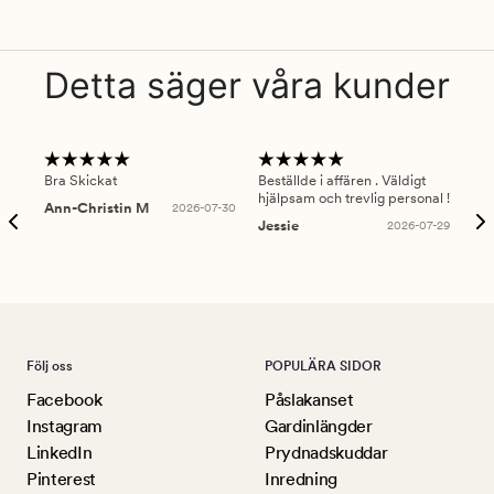
Detta säger våra kunder
Bra Skickat
Beställde i affären . Väldigt
Smi
hjälpsam och trevlig personal !
lev
Ann-Christin M
2026-07-30
han
Jessie
2026-07-29
Lu
Följ oss
POPULÄRA SIDOR
Facebook
Påslakanset
Instagram
Gardinlängder
LinkedIn
Prydnadskuddar
Pinterest
Inredning