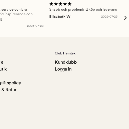
sk service och bra
Snabb och problemfritt köp och leverans
Had
id inspirerande och
fru
Elisabeth W
2026-07-25
ng
Am
2026-07-28
Club Hemtex
ce
Kundklubb
utik
Logga in
iftspolicy
 & Retur