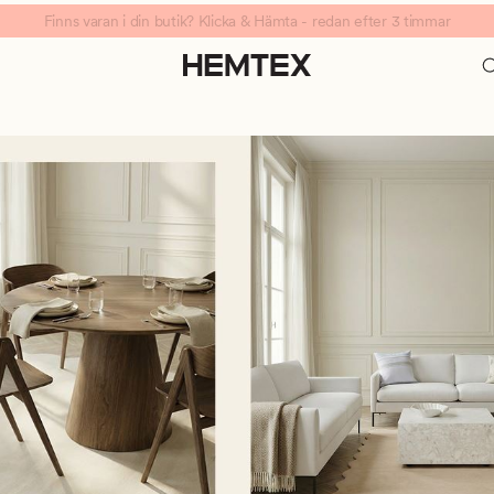
Finns varan i din butik? Klicka & Hämta - redan efter 3 timmar