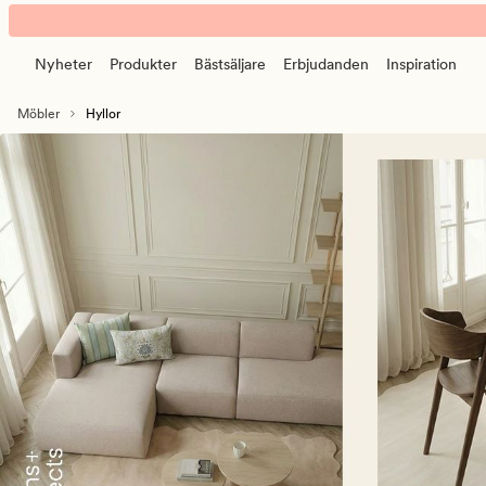
Hyllor
Animerad
-
banner.
stilren
Nyheter
Produkter
Bästsäljare
Erbjudanden
Inspiration
Klicka
förvaring
på
Möbler
Hyllor
ESCAPE
för
att
pausa.