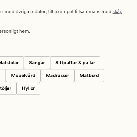
erar med övriga möbler, till exempel tillsammans med
skåp
personligt hem.
atstolar
Sängar
Sittpuffar & pallar
d
Möbelvård
Madrasser
Matbord
töljer
Hyllor