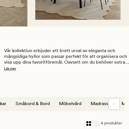
Vår 
kollektion
erbjuder
ett
brett
urval
av
eleganta
och
mångsidiga
hyllor
som
passar
perfekt
 för 
att
organisera
och
visa 
upp
dina
favoritföremål
. 
Oavsett om du behöver extra 
förvaringsutrymme i vardagsrummet, sovrummet, köket 
Läs mer
eller hallen, har vi den perfekta hyllan för dig. Hitta den 
perfekta hyllan som passar din personliga stil och inredning. 
kar
Småbord & Bord
Möbelvård
Madrasser
Ma
4 produkter