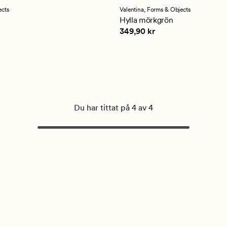
ects
Valentina,
Forms & Objects
Hylla mörkgrön
 kr
Pris
349,90 kr
349,90 kr
Du har tittat på 4 av 4