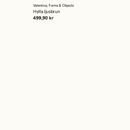
Valentina,
Forms & Objects
Hylla ljusbrun
Pris
499,90 kr
499,90 kr