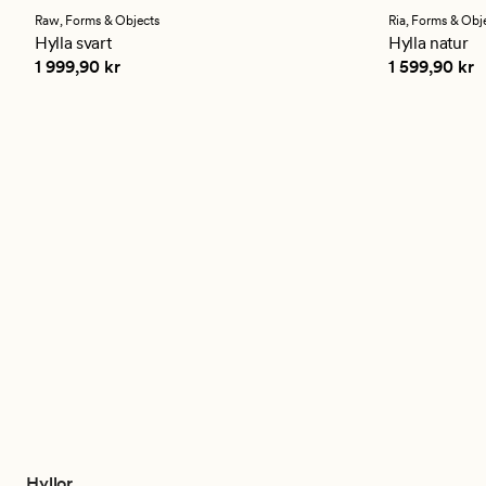
med
ett
Raw,
Forms & Objects
Ria,
Forms & Obj
genomsnittligt
Hylla svart
Hylla natur
betyg
Pris
1 999,90 kr
Pris
1 599,90
1 999,90 kr
1 599,90 kr
på
4.5
Hyllor