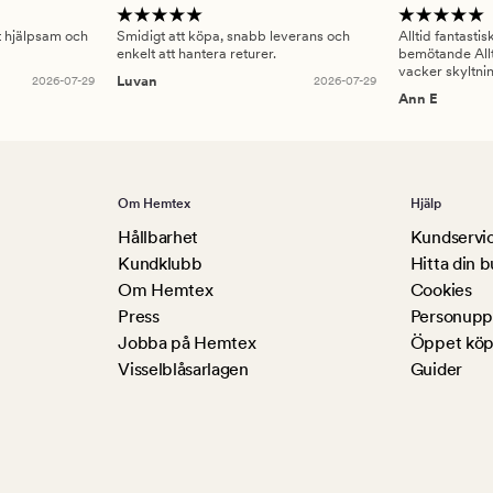
gt hjälpsam och
Smidigt att köpa, snabb leverans och
Alltid fantasti
enkelt att hantera returer.
bemötande Allt
vacker skyltni
2026-07-29
Luvan
2026-07-29
Ann E
Om Hemtex
Hjälp
Hållbarhet
Kundservi
Kundklubb
Hitta din b
Om Hemtex
Cookies
Press
Personuppg
Jobba på Hemtex
Öppet köp
Visselblåsarlagen
Guider