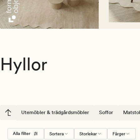
Hyllor
Utemöbler & trädgårdsmöbler
Soffor
Matstol
Välj
Storlekar
Färger
Alla filter
Sortera
Storlekar
Färger
sorteringsordning