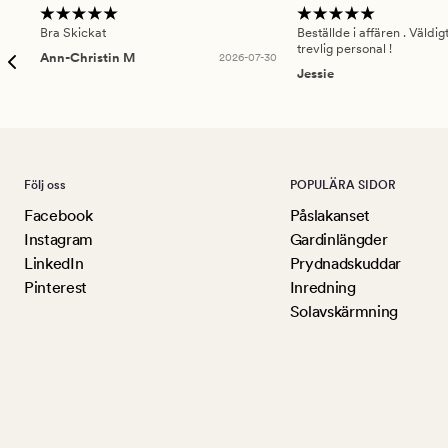
Bra Skickat
Beställde i affären . Väldi
trevlig personal !
Ann-Christin M
2026-07-30
Jessie
Följ oss
POPULÄRA SIDOR
Facebook
Påslakanset
Instagram
Gardinlängder
LinkedIn
Prydnadskuddar
Pinterest
Inredning
Solavskärmning