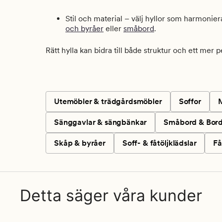
Stil och material – välj hyllor som harmoni
och byråer
eller
småbord
.
Rätt hylla kan bidra till både struktur och ett mer 
Utemöbler & trädgårdsmöbler
Soffor
M
Sänggavlar & sängbänkar
Småbord & Bor
Skåp & byråer
Soff- & fåtöljklädslar
Få
Detta säger våra kunder