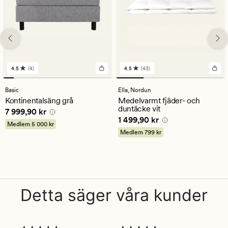
4.5
(4)
4.5
(43)
4
43
omdömen
omdömen
med
med
Basic
Ella,
Nordun
ett
ett
Kontinentalsäng grå
Medelvarmt fjäder- och
genomsnittligt
genomsnittligt
duntäcke vit
Pris
7 999,90 kr
7 999,90 kr
betyg
betyg
Pris
1 499,90 kr
1 499,90 kr
på
på
Medlem
5 000 kr
4.5
4.5
Medlem
799 kr
Detta säger våra kunder