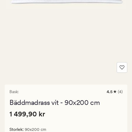
Basic
4.5
(4)
4
omdömen
Bäddmadrass vit - 90x200 cm
med
ett
Pris
Pris
1 499,90 kr
genomsnittl
1 499,90 kr
betyg
1
på
499,90
4.5
:
Storlek
90x200 cm