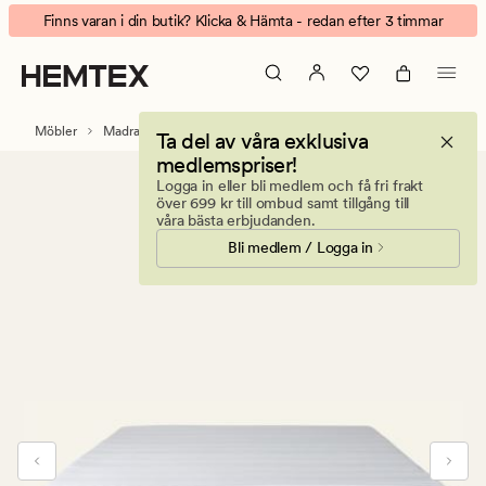
Basic
Animerad
Finns varan i din butik? Klicka & Hämta - redan efter 3 timmar
bäddmadrass
banner.
vit
Klicka
på
ESCAPE
Möbler
Madrasser
Ta del av våra exklusiva
för
medlemspriser!
att
Logga in eller bli medlem och få fri frakt
pausa.
över 699 kr till ombud samt tillgång till
våra bästa erbjudanden.
Bli medlem / Logga in