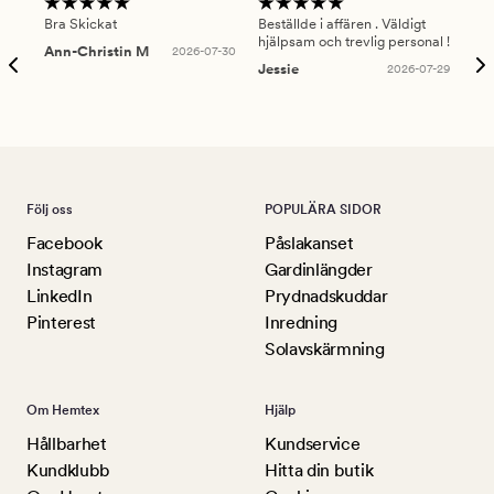
Bra Skickat
Beställde i affären . Väldigt
Smi
hjälpsam och trevlig personal !
lev
Ann-Christin M
2026-07-30
han
Jessie
2026-07-29
Lu
Följ oss
POPULÄRA SIDOR
Facebook
Påslakanset
Instagram
Gardinlängder
LinkedIn
Prydnadskuddar
Pinterest
Inredning
Solavskärmning
Om Hemtex
Hjälp
Hållbarhet
Kundservice
Kundklubb
Hitta din butik