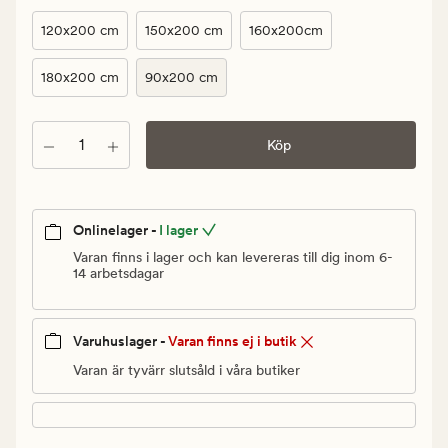
kr.
Ordinarie
120x200 cm
150x200 cm
160x200cm
pris
1
180x200 cm
90x200 cm
499,90
kr
Antal
Köp
Onlinelager -
I lager
Varan finns i lager och kan levereras till dig inom 6-
14 arbetsdagar
Varuhuslager -
Varan finns ej i butik
Varan är tyvärr slutsåld i våra butiker