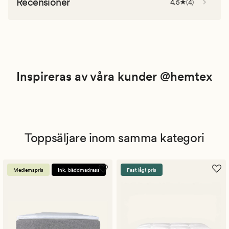
Recensioner
4.5
(
4
)
Inspireras av våra kunder @hemtex
Toppsäljare inom samma kategori
Medlemspris
Ink. bäddmadrass
Fast lågt pris