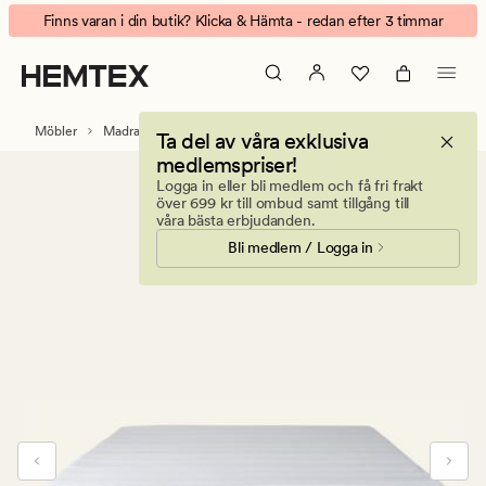
Basic
Animerad
Finns varan i din butik? Klicka & Hämta - redan efter 3 timmar
bäddmadrass
banner.
vit
Klicka
på
ESCAPE
Möbler
Madrasser
Ta del av våra exklusiva
för
medlemspriser!
att
Logga in eller bli medlem och få fri frakt
pausa.
över 699 kr till ombud samt tillgång till
våra bästa erbjudanden.
Bli medlem / Logga in