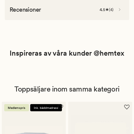
Recensioner
4.5
(
4
)
Inspireras av våra kunder @hemtex
Toppsäljare inom samma kategori
Medlemspris
Ink. bäddmadrass