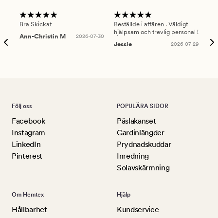
Bra Skickat
Beställde i affären . Väldigt
Smi
hjälpsam och trevlig personal !
lev
Ann-Christin M
2026-07-30
han
Jessie
2026-07-29
Lu
Följ oss
POPULÄRA SIDOR
Facebook
Påslakanset
Instagram
Gardinlängder
LinkedIn
Prydnadskuddar
Pinterest
Inredning
Solavskärmning
Om Hemtex
Hjälp
Hållbarhet
Kundservice