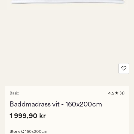
Basic
4.5
(4)
4
omdömen
Bäddmadrass vit - 160x200cm
med
ett
Pris
Pris
1 999,90 kr
genomsnittl
1 999,90 kr
betyg
1
på
999,90
4.5
:
Storlek
160x200cm