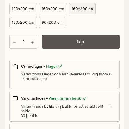
kr.
Ordinarie
120x200 cm
150x200 cm
160x200cm
pris
1
180x200 cm
90x200 cm
999,90
kr
Antal
Köp
Onlinelager -
I lager
Varan finns i lager och kan levereras till dig inom 6-
14 arbetsdagar
Varuhuslager -
Varan finns i butik
Varan finns i butik, välj butik för att se aktuellt
saldo
Välj butik