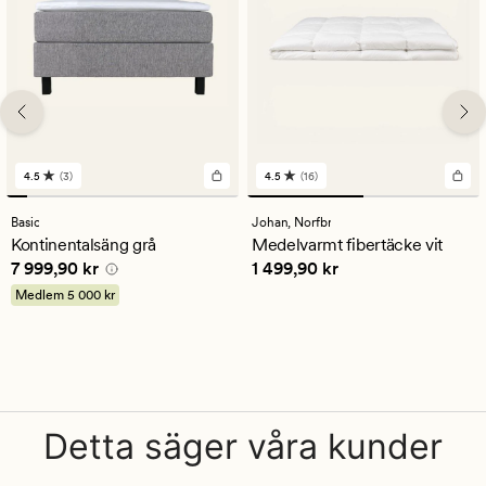
4.5
(3)
4.5
(16)
3
16
omdömen
omdömen
med
med
Basic
Johan,
Norfbr
ett
ett
Kontinentalsäng grå
Medelvarmt fibertäcke vit
genomsnittligt
genomsnittligt
Pris
7 999,90 kr
Pris
1 499,90 kr
7 999,90 kr
1 499,90 kr
betyg
betyg
på
på
Medlem
5 000 kr
4.5
4.5
Detta säger våra kunder