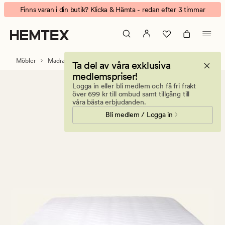
Premium
Animerad
Finns varan i din butik? Klicka & Hämta - redan efter 3 timmar
bäddmadrass
banner.
vit
Klicka
på
ESCAPE
Möbler
Madrasser
Ta del av våra exklusiva
för
medlemspriser!
att
Logga in eller bli medlem och få fri frakt
pausa.
över 699 kr till ombud samt tillgång till
våra bästa erbjudanden.
Bli medlem / Logga in