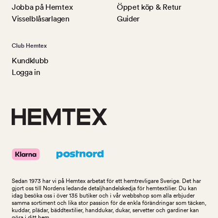
Jobba på Hemtex
Öppet köp & Retur
Visselblåsarlagen
Guider
Club Hemtex
Kundklubb
Logga in
Sedan 1973 har vi på Hemtex arbetat för ett hemtrevligare Sverige. Det har
gjort oss till Nordens ledande detaljhandelskedja för hemtextilier. Du kan
idag besöka oss i över 135 butiker och i vår webbshop som alla erbjuder
samma sortiment och lika stor passion för de enkla förändringar som täcken,
kuddar, plädar, bäddtextilier, handdukar, dukar, servetter och gardiner kan
göra i ditt hem.