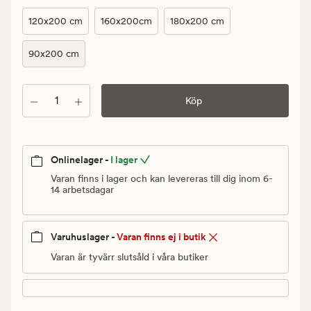
kr.
Ordinarie
120x200 cm
160x200cm
180x200 cm
pris
3
90x200 cm
499,90
kr
Antal
Köp
Onlinelager -
I lager
Varan finns i lager och kan levereras till dig inom 6-
14 arbetsdagar
Varuhuslager -
Varan finns ej i butik
Varan är tyvärr slutsåld i våra butiker