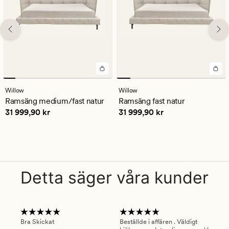
Willow
Willow
Ramsäng medium/fast natur
Ramsäng fast natur
Pris
31 999,90 kr
Pris
31 999,90 kr
31 999,90 kr
31 999,90 kr
Detta säger våra kunder
Bra Skickat
Beställde i affären . Väldigt
Smi