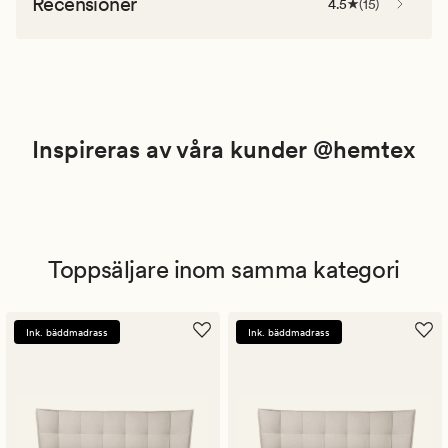
Recensioner
4.5
(
15
)
Inspireras av våra kunder @hemtex
Toppsäljare inom samma kategori
Ink. bäddmadrass
Ink. bäddmadrass