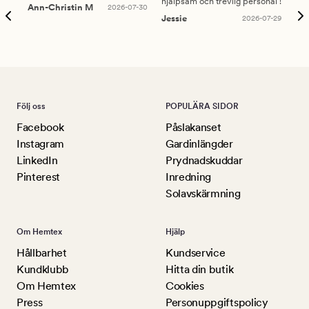
hjälpsam och trevlig personal !
lev
Ann-Christin M
2026-07-30
han
Jessie
2026-07-29
Lu
Följ oss
POPULÄRA SIDOR
Facebook
Påslakanset
Instagram
Gardinlängder
LinkedIn
Prydnadskuddar
Pinterest
Inredning
Solavskärmning
Om Hemtex
Hjälp
Hållbarhet
Kundservice
Kundklubb
Hitta din butik
Om Hemtex
Cookies
Press
Personuppgiftspolicy