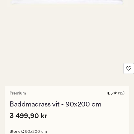
Premium
4.5
(15)
15
omdömen
Bäddmadrass vit - 90x200 cm
med
ett
Pris
Pris
3 499,90 kr
genomsnittli
3 499,90 kr
betyg
3
på
499,90
4.5
:
Storlek
90x200 cm