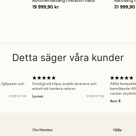
Kontinentalsäng medium natur
Ramsäng fa
betyg
Pris
19 999,90 kr
Pris
31 99
19 999,90 kr
31 999,90
på
4.5
Detta säger våra kunder
gt hjälpsam och
Smidigt att köpa, snabb leverans och
Alltid fantasti
enkelt att hantera returer.
bemötande Allt
vacker skyltni
2026-07-29
Luvan
2026-07-29
Ann E
Om Hemtex
Hjälp