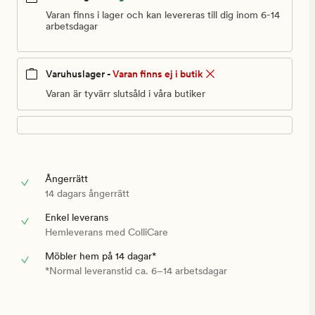
999,90
Varan finns i lager och kan levereras till dig inom 6-14
kr
arbetsdagar
Varuhuslager -
Varan finns ej i butik
Varan är tyvärr slutsåld i våra butiker
Ångerrätt
14 dagars ångerrätt
Enkel leverans
Hemleverans med ColliCare
Möbler hem på 14 dagar*
*Normal leveranstid ca. 6–14 arbetsdagar