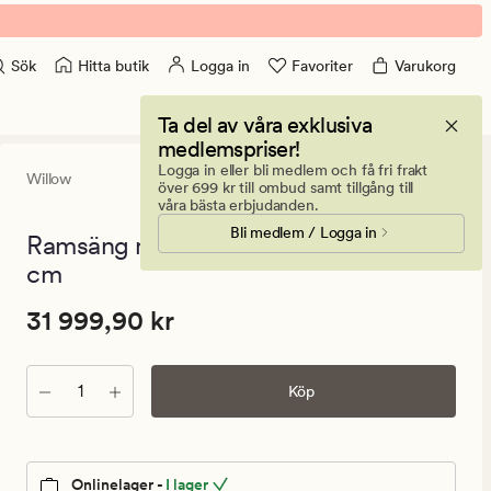
Hitta butik
Logga in
Favoriter
Varukorg
Sök
Ta del av våra exklusiva
medlemspriser!
Logga in eller bli medlem och få fri frakt
Willow
0
(0)
0
över 699 kr till ombud samt tillgång till
omdömen
våra bästa erbjudanden.
med
Bli medlem / Logga in
ett
Ramsäng medium natur - 180x200x44
genomsnitt
cm
betyg
på
0
Pris
Pris
31 999,90 kr
31 999,90 kr
31
999,90
Antal
kr.
Köp
Ordinarie
pris
31
Onlinelager -
I lager