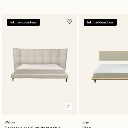
Ink. bäddmadrass
Ink. bäddmadrass
Willow
Eden