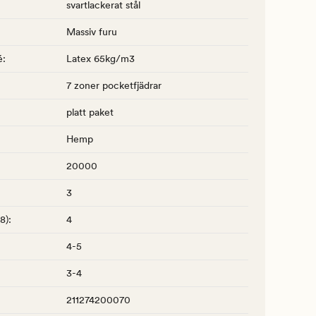
svartlackerat stål
Massiv furu
é
:
Latex 65kg/m3
7 zoner pocketfjädrar
platt paket
Hemp
20000
3
-8)
:
4
4-5
3-4
211274200070