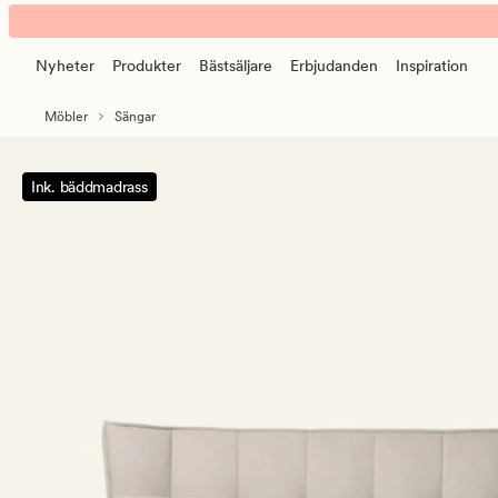
rammeseng
Animerad
medium
banner.
ramsäng
Nyheter
Produkter
Bästsäljare
Erbjudanden
Inspiration
Klicka
Medium
på
natur
Möbler
Sängar
ESCAPE
för
att
Ink. bäddmadrass
pausa.