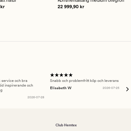
st natur
Kontinentalsäng medium olivgrön
betyg
9,90 kr
Pris
22 999,90 kr
 kr
22 999,90 kr
på
4.5
sk service och bra
Snabb och problemfritt köp och leverans
Had
id inspirerande och
fru
Elisabeth W
2026-07-25
ng
Am
2026-07-28
Club Hemtex