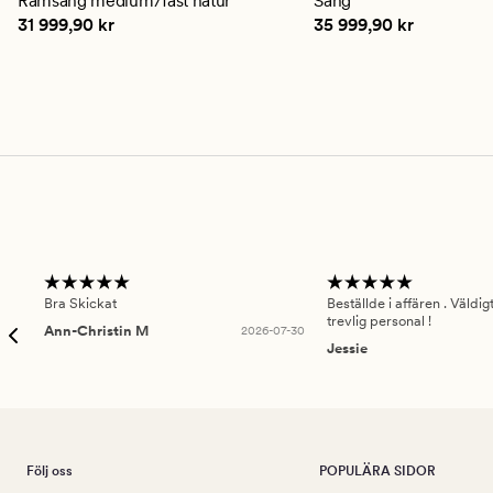
Ramsäng medium/fast natur
Säng
Pris
31 999,90 kr
Pris
35 999,90 kr
31 999,90 kr
35 999,90 kr
Bra Skickat
Beställde i affären . Väldi
trevlig personal !
Ann-Christin M
2026-07-30
Jessie
Följ oss
POPULÄRA SIDOR