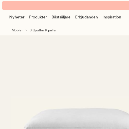
Sofia
Animerad
puff
banner.
vit
Nyheter
Produkter
Bästsäljare
Erbjudanden
Inspiration
Klicka
på
Möbler
Sittpuffar & pallar
ESCAPE
för
att
pausa.