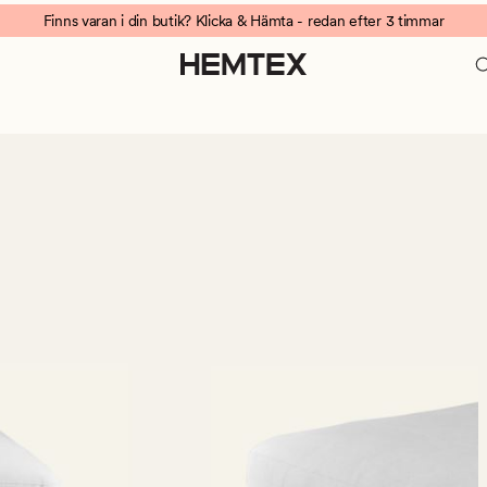
Finns varan i din butik? Klicka & Hämta - redan efter 3 timmar