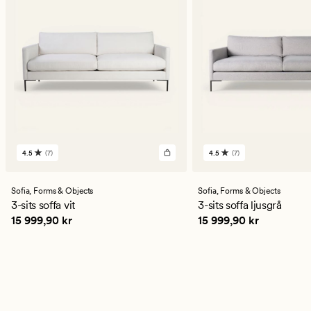
4.5
(7)
4.5
(7)
7
7
omdömen
omdömen
med
med
ett
ett
Sofia,
Forms & Objects
Sofia,
Forms & Objects
genomsnittligt
genomsnittligt
3-sits soffa vit
3-sits soffa ljusgrå
betyg
betyg
Pris
15 999,90 kr
Pris
15 999,90 kr
15 999,90 kr
15 999,90 kr
på
på
4.5
4.5