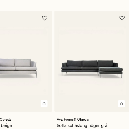
en
Objects
Ava,
Forms & Objects
ittligt
a beige
Soffa schäslong höger grå