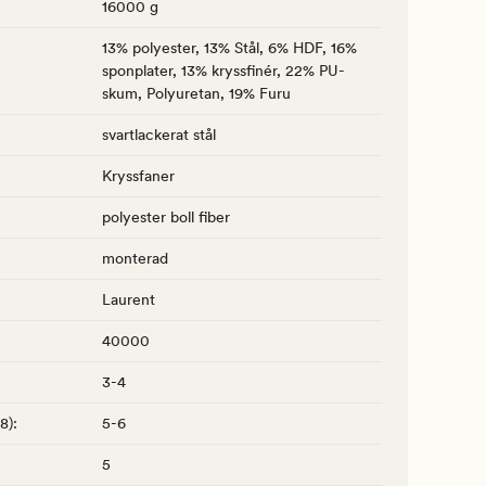
16000 g
13% polyester, 13% Stål, 6% HDF, 16%
sponplater, 13% kryssfinér, 22% PU-
skum, Polyuretan, 19% Furu
svartlackerat stål
Kryssfaner
polyester boll fiber
monterad
Laurent
40000
3-4
-8)
:
5-6
5