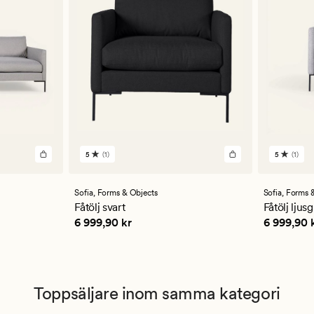
5
(1)
5
(1)
1
1
omdömen
omdöm
med
med
ett
ett
Sofia,
Forms & Objects
Sofia,
Forms &
genomsnittligt
genomsn
Fåtölj svart
Fåtölj ljus
betyg
betyg
Pris
6 999,90 kr
Pris
6 999
6 999,90 kr
6 999,90 
på
på
5
5
Toppsäljare inom samma kategori