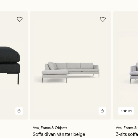
5
(2)
2
omdöm
med
ett
Ava,
Forms & Objects
Ava,
Forms & 
genomsn
Soffa divan vänster beige
3-sits soff
betyg