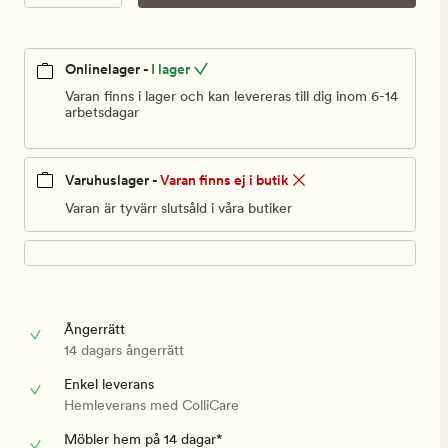
kr
Onlinelager -
I lager
Varan finns i lager och kan levereras till dig inom 6-14
arbetsdagar
Varuhuslager -
Varan finns ej i butik
Varan är tyvärr slutsåld i våra butiker
Ångerrätt
14 dagars ångerrätt
Enkel leverans
Hemleverans med ColliCare
Möbler hem på 14 dagar*