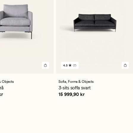
4.5
(7)
7
en
omdömen
med
ett
 Objects
Sofia,
Forms & Objects
ittligt
genomsnittligt
grå
3-sits soffa svart
betyg
,90 kr
Pris
15 999,90 kr
kr
15 999,90 kr
på
4.5