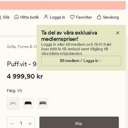
Hitta butik
Logga in
Favoriter
Varukorg
Sök
Ta del av våra exklusiva
medlemspriser!
Logga in eller bli medlem och få fri frakt
Sofia,
Forms & Objects
0
(0)
0
över 699 kr till ombud samt tillgång till
omdömen
våra bästa erbjudanden.
med
Bli medlem / Logga in
ett
Puff vit - 90x90x50 cm
genomsnitt
betyg
Pris
Pris
4 999,90 kr
4 999,90 kr
på
0
4
999,90
Färg
:
Vit
kr.
Ordinarie
pris
4
999,90
Antal
Köp