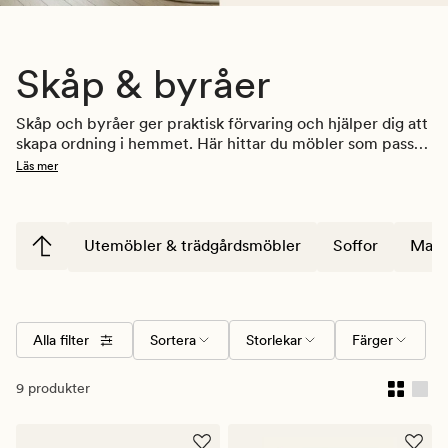
Skåp & byråer
Skåp och byråer ger praktisk förvaring och hjälper dig att 
skapa ordning i hemmet. Här hittar du möbler som passar 
i vardagsrum, sovrum och hall – oavsett om du behöver 
Läs mer
plats för kläder, textilier eller andra vardagsföremål. Välj 
mellan olika storlekar, former och uttryck som är enkla 
att kombinera med övriga möbler och inredningsdetaljer.
Utemöbler & trädgårdsmöbler
Soffor
Mats
Alla filter
Sortera
Storlekar
Färger
9 produkter