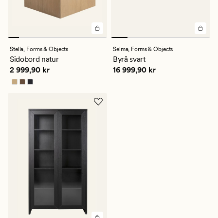
Stella,
Forms & Objects
Selma,
Forms & Objects
Sidobord natur
Byrå svart
Pris
2 999,90 kr
Pris
16 999,90 kr
2 999,90 kr
16 999,90 kr