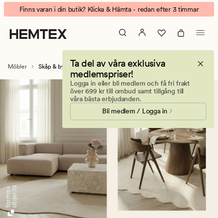
Skåp
Animerad
Finns varan i din butik? Klicka & Hämta - redan efter 3 timmar
&
banner.
byråer
Klicka
–
på
för
ESCAPE
Ta del av våra exklusiva
smart
för
Möbler
Skåp & byråer
medlemspriser!
förvaring
att
Logga in eller bli medlem och få fri frakt
i
pausa.
över 699 kr till ombud samt tillgång till
hela
våra bästa erbjudanden.
hemmet
Bli medlem / Logga in