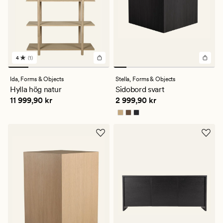
4
(1)
1
omdömen
med
Ida,
Forms & Objects
Stella,
Forms & Objects
ett
Hylla hög natur
Sidobord svart
genomsnittligt
Pris
11 999,90 kr
Pris
2 999,90 kr
11 999,90 kr
2 999,90 kr
betyg
på
4