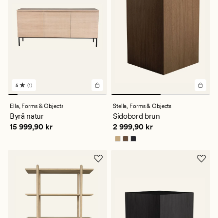
5
(1)
1
omdömen
med
Ella,
Forms & Objects
Stella,
Forms & Objects
ett
Byrå natur
Sidobord brun
genomsnittligt
Pris
15 999,90 kr
Pris
2 999,90 kr
15 999,90 kr
2 999,90 kr
betyg
på
5