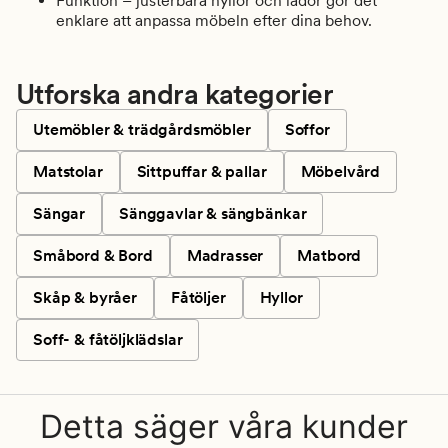
Funktion – justerbara hyllor och lådor gör det
enklare att anpassa möbeln efter dina behov.
Utforska andra kategorier
Utemöbler & trädgårdsmöbler
Soffor
Matstolar
Sittpuffar & pallar
Möbelvård
Sängar
Sänggavlar & sängbänkar
Småbord & Bord
Madrasser
Matbord
Skåp & byråer
Fåtöljer
Hyllor
Soff- & fåtöljklädslar
Detta säger våra kunder