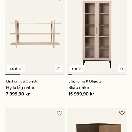
4.5
(7)
5
(4)
7
4
omdömen
omdömen
med
med
Ida,
Forms & Objects
Ella,
Forms & Objects
ett
ett
Hylla låg natur
Skåp natur
genomsnittligt
genomsnittligt
Pris
7 999,90 kr
Pris
15 999,90 kr
7 999,90 kr
15 999,90 kr
betyg
betyg
på
på
4.5
5