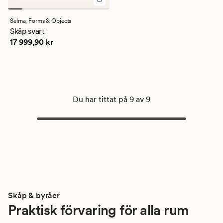
Selma,
Forms & Objects
Skåp svart
Pris
17 999,90 kr
17 999,90 kr
Du har tittat på 9 av 9
Skåp & byråer
Praktisk förvaring för alla rum