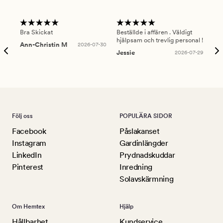
Bra Skickat
Beställde i affären . Väldigt
Smi
hjälpsam och trevlig personal !
lev
Ann-Christin M
2026-07-30
han
Jessie
2026-07-29
Lu
Följ oss
POPULÄRA SIDOR
Facebook
Påslakanset
Instagram
Gardinlängder
LinkedIn
Prydnadskuddar
Pinterest
Inredning
Solavskärmning
Om Hemtex
Hjälp
Hållbarhet
Kundservice