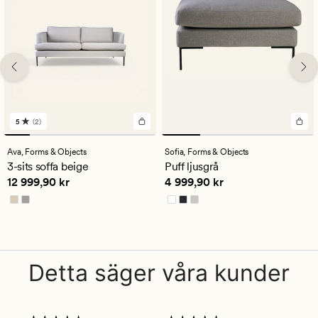
5
(2)
2
omdömen
med
Ava,
Forms & Objects
Sofia,
Forms & Objects
ett
3-sits soffa beige
Puff ljusgrå
genomsnittligt
Pris
12 999,90 kr
Pris
4 999,90 kr
12 999,90 kr
4 999,90 kr
betyg
på
5
Detta säger våra kunder