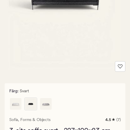
Färg
:
Svart
Sofia,
Forms & Objects
4.5
(7)
7
omdömen