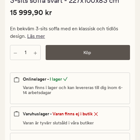
3-sits soffa svart - 227x100x83 cm
med
ett
Pris
Pris
15 999,90 kr
genomsnittl
15 999,90 kr
betyg
15
på
999,90
4.5
En bekväm 3-sits soffa med en klassisk och tidlös
kr.
design.
Läs mer
Ordinarie
pris
Antal
Köp
15
999,90
kr
Onlinelager -
I lager
Varan finns i lager och kan levereras till dig inom 6-
14 arbetsdagar
Varuhuslager -
Varan finns ej i butik
Varan är tyvärr slutsåld i våra butiker