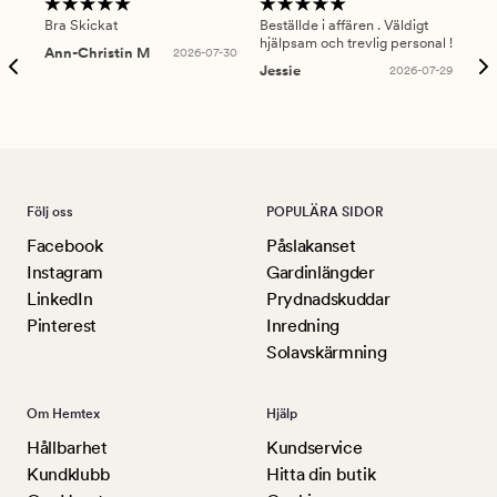
Bra Skickat
Beställde i affären . Väldigt
Smi
hjälpsam och trevlig personal !
lev
Ann-Christin M
2026-07-30
han
Jessie
2026-07-29
Lu
Följ oss
POPULÄRA SIDOR
Facebook
Påslakanset
Instagram
Gardinlängder
LinkedIn
Prydnadskuddar
Pinterest
Inredning
Solavskärmning
Om Hemtex
Hjälp
Hållbarhet
Kundservice
Kundklubb
Hitta din butik