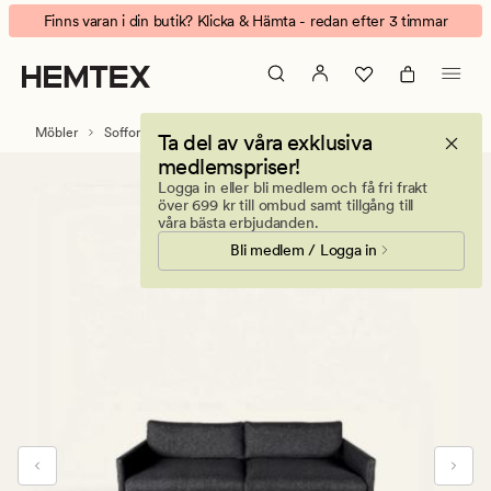
Sofia
Animerad
Finns varan i din butik? Klicka & Hämta - redan efter 3 timmar
3-
banner.
sits
Klicka
soffa
på
svart
ESCAPE
Möbler
Soffor
3-sits soffor
Ta del av våra exklusiva
för
medlemspriser!
att
Logga in eller bli medlem och få fri frakt
pausa.
över 699 kr till ombud samt tillgång till
våra bästa erbjudanden.
Bli medlem / Logga in