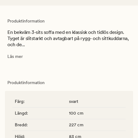
Produktinformation
En bekväm 3-sits soffa med en klassisk och tidlös design.
Tyget är slitstarkt och avtagbart på rygg- och sittkuddarna,
och de...
Läs mer
Produktinformation
Färg
:
svart
Längd
:
100 cm
Bredd
:
227 cm
Höjd
:
83 cm