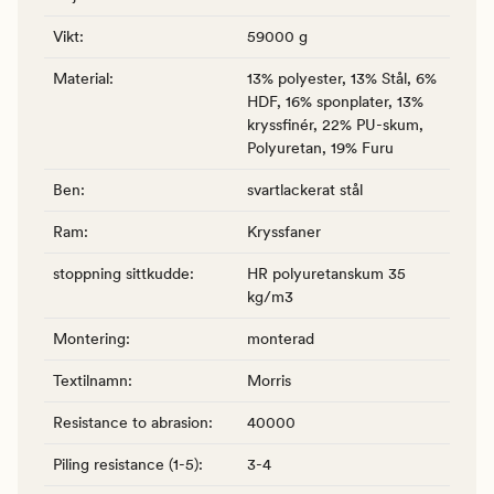
Vikt
:
59000 g
Material
:
13% polyester, 13% Stål, 6%
HDF, 16% sponplater, 13%
kryssfinér, 22% PU-skum,
Polyuretan, 19% Furu
Ben
:
svartlackerat stål
Ram
:
Kryssfaner
stoppning sittkudde
:
HR polyuretanskum 35
kg/m3
Montering
:
monterad
Textilnamn
:
Morris
Resistance to abrasion
:
40000
Piling resistance (1-5)
:
3-4