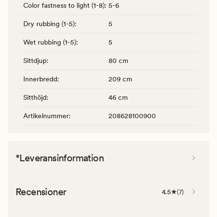
Color fastness to light (1-8)
:
5-6
Dry rubbing (1-5)
:
5
Wet rubbing (1-5)
:
5
Sittdjup
:
80 cm
Innerbredd
:
209 cm
Sitthöjd
:
46 cm
Artikelnummer
:
208628100900
*Leveransinformation
Recensioner
4.5
(
7
)