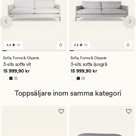
4.5
(7)
4.5
(7)
7
7
omdömen
omdömen
med
med
Sofia,
Forms & Objects
Sofia,
Forms & Objects
ett
ett
3-sits soffa vit
3-sits soffa ljusgrå
genomsnittligt
genomsnittligt
Pris
15 999,90 kr
Pris
15 999,90 kr
15 999,90 kr
15 999,90 kr
betyg
betyg
på
på
4.5
4.5
Toppsäljare inom samma kategori