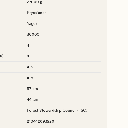
27000 g
Kryssfaner
Yager
30000
4
-8)
:
4
4-5
4-5
57 cm
44 cm
Forest Stewardship Council (FSC)
210442093920