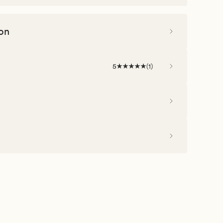
on
5
(
1
)