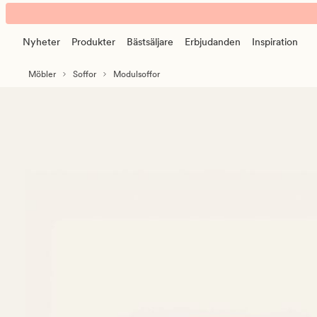
Isa
Animerad
modulhörn
banner.
grå
Nyheter
Produkter
Bästsäljare
Erbjudanden
Inspiration
Klicka
på
Möbler
Soffor
Modulsoffor
ESCAPE
för
att
pausa.