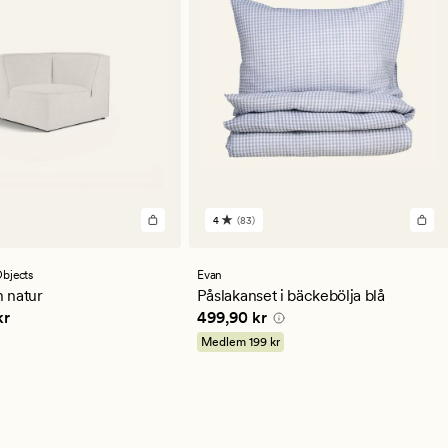
4
(83)
83
en
omdömen
med
ett
bjects
Evan
ittligt
genomsnittligt
 natur
Påslakanset i bäckebölja blå
betyg
,90 kr
Pris
499,90 kr
kr
499,90 kr
på
4
Medlem
199 kr