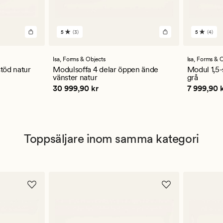
5
(3)
5
(4)
3
4
omdömen
omdöm
med
med
ett
ett
Isa,
Forms & Objects
Isa,
Forms & O
genomsnittligt
genomsn
stöd natur
Modulsoffa 4 delar öppen ände
Modul 1,5-
betyg
betyg
vänster natur
grå
på
på
Pris
30 999,90 kr
Pris
7 999
30 999,90 kr
7 999,90 
5
5
Toppsäljare inom samma kategori