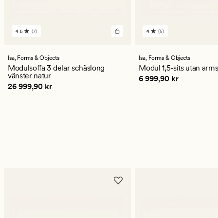
4.5
(7)
4
(5)
7
5
omdömen
omdömen
med
med
ett
ett
Isa,
Forms & Objects
Isa,
Forms & Objects
genomsnittligt
genomsnittligt
Modulsoffa 3 delar schäslong
Modul 1,5-sits utan arm
betyg
betyg
vänster natur
Pris
6 999,90 kr
6 999,90 kr
på
på
Pris
26 999,90 kr
26 999,90 kr
4.5
4