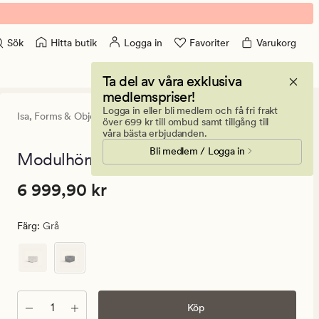
Hitta butik
Logga in
Favoriter
Varukorg
Sök
Ta del av våra exklusiva
medlemspriser!
Logga in eller bli medlem och få fri frakt
Isa,
Forms & Objects
5
(1)
1
över 699 kr till ombud samt tillgång till
omdöme
våra bästa erbjudanden.
med
Bli medlem / Logga in
ett
Modulhörn grå - 93x93x73 cm
genomsnit
betyg
Pris
Pris
6 999,90 kr
6 999,90 kr
på
5
6
999,90
Färg
:
Grå
kr.
Ordinarie
pris
6
999,90
Antal
Köp