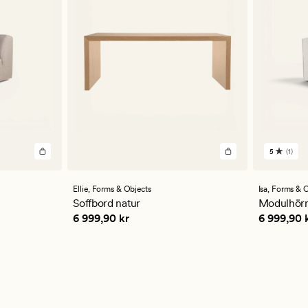
5
(1)
1
omdöm
med
ett
Ellie,
Forms & Objects
Isa,
Forms & O
genomsn
Soffbord natur
Modulhörn
betyg
Pris
6 999,90 kr
Pris
6 999
6 999,90 kr
6 999,90 
på
5