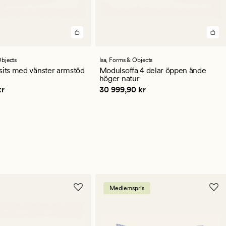
en
bjects
Isa,
Forms & Objects
ittligt
sits med vänster armstöd
Modulsoffa 4 delar öppen ände
höger natur
,90 kr
Pris
30 999,90 kr
kr
30 999,90 kr
Medlemspris