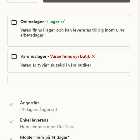
kr
Onlinelager -
I lager
Varan finns i lager och kan levereras till dig inom 6-14
arbetsdagar
Varuhuslager -
Varan finns ej i butik
Varan är tyvärr slutsåld i våra butiker
Ångerrätt
14 dagars ångerrätt
Enkel leverans
Hemleverans med ColliCare
Möbler hem på 14 dagar*