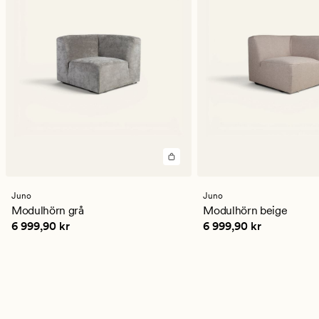
Juno
Juno
Modulhörn grå
Modulhörn beige
Pris
6 999,90 kr
Pris
6 999,90 kr
6 999,90 kr
6 999,90 kr