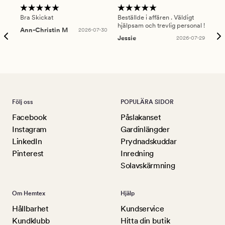
Bra Skickat
Beställde i affären . Väldigt
Smi
hjälpsam och trevlig personal !
lev
Ann-Christin M
2026-07-30
han
Jessie
2026-07-29
Lu
Följ oss
POPULÄRA SIDOR
Facebook
Påslakanset
Instagram
Gardinlängder
LinkedIn
Prydnadskuddar
Pinterest
Inredning
Solavskärmning
Om Hemtex
Hjälp
Hållbarhet
Kundservice
Kundklubb
Hitta din butik