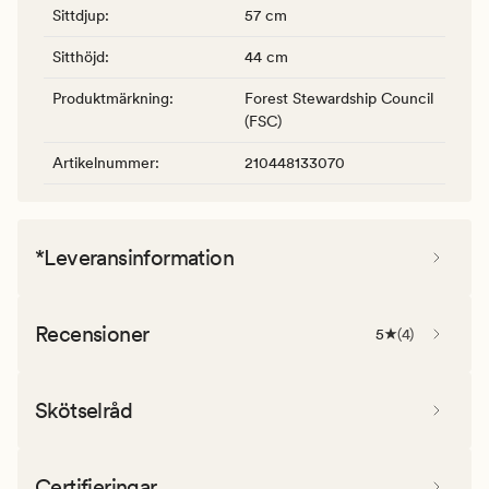
Sittdjup
:
57 cm
Sitthöjd
:
44 cm
Produktmärkning
:
Forest Stewardship Council
(FSC)
Artikelnummer
:
210448133070
*Leveransinformation
Recensioner
5
(
4
)
Skötselråd
Certifieringar