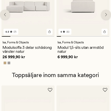
4.5
(7)
4
(5)
7
5
omdömen
omdömen
med
med
Isa,
Forms & Objects
Isa,
Forms & Objects
ett
ett
Modulsoffa 3 delar schäslong
Modul 1,5-sits utan armstöd
genomsnittligt
genomsnittligt
vänster natur
natur
betyg
betyg
Pris
26 999,90 kr
Pris
6 999,90 kr
26 999,90 kr
6 999,90 kr
på
på
4.5
4
Toppsäljare inom samma kategori