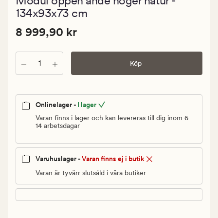
Modul öppen ände höger natur -
med
ett
134x93x73 cm
genomsnitt
betyg
Pris
Pris
8 999,90 kr
8 999,90 kr
på
5
8
999,90
Antal
kr.
Köp
Ordinarie
pris
8
Onlinelager -
I lager
999,90
Varan finns i lager och kan levereras till dig inom 6-
kr
14 arbetsdagar
Varuhuslager -
Varan finns ej i butik
Varan är tyvärr slutsåld i våra butiker