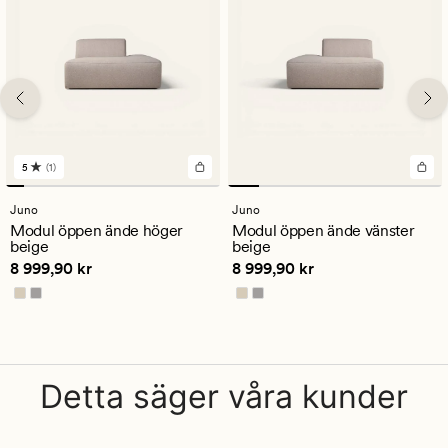
5
(1)
1
omdömen
med
Juno
Juno
ett
Modul öppen ände höger
Modul öppen ände vänster
genomsnittligt
beige
beige
betyg
Pris
8 999,90 kr
Pris
8 999,90 kr
8 999,90 kr
8 999,90 kr
på
5
Detta säger våra kunder