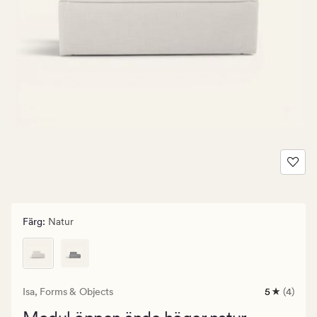
Färg
:
Natur
Isa,
Forms & Objects
5
(4)
4
omdömen