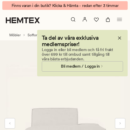
Isa
Animerad
Finns varan i din butik? Klicka & Hämta - redan efter 3 timmar
modul
banner.
öppen
Klicka
ände
på
Höger
ESCAPE
Möbler
Soffor
Modulsoffor
Modulsoffa Isa
Ta del av våra exklusiva
natur
för
medlemspriser!
att
Logga in eller bli medlem och få fri frakt
pausa.
över 699 kr till ombud samt tillgång till
våra bästa erbjudanden.
Bli medlem / Logga in