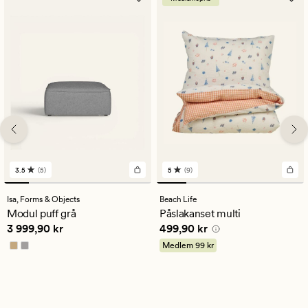
3.5
(5)
5
(9)
5
9
omdömen
omdömen
med
med
Isa,
Forms & Objects
Beach Life
ett
ett
Modul puff grå
Påslakanset multi
genomsnittligt
genomsnittligt
Pris
3 999,90 kr
Pris
499,90 kr
3 999,90 kr
499,90 kr
betyg
betyg
på
på
Medlem
99 kr
3.5
5