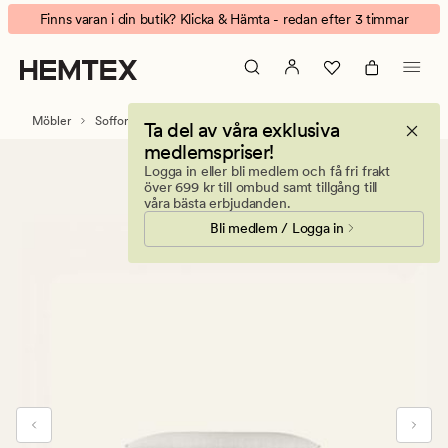
Isa
Animerad
Finns varan i din butik? Klicka & Hämta - redan efter 3 timmar
modul
banner.
puff
Klicka
natur
på
ESCAPE
Möbler
Soffor
Modulsoffor
Modulsoffa Isa
Ta del av våra exklusiva
för
medlemspriser!
att
Logga in eller bli medlem och få fri frakt
pausa.
över 699 kr till ombud samt tillgång till
våra bästa erbjudanden.
Bli medlem / Logga in