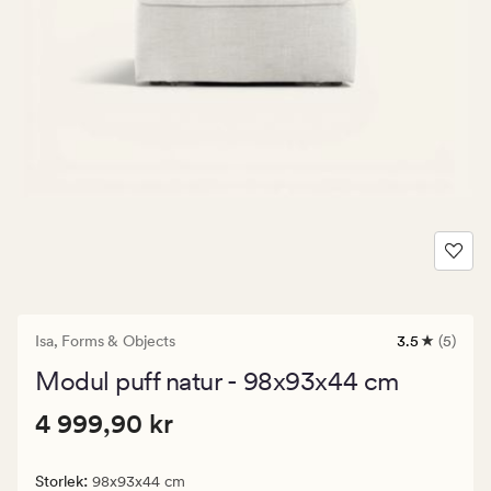
Isa,
Forms & Objects
3.5
(5)
5
omdömen
Modul puff natur - 98x93x44 cm
med
ett
Pris
Pris
4 999,90 kr
genomsnittl
4 999,90 kr
betyg
4
på
999,90
3.5
:
Storlek
98x93x44 cm