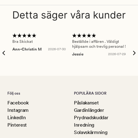
Detta säger våra kunder
Bra Skickat
Beställde i affären . Väldigt
Smi
hjälpsam och trevlig personal !
lev
Ann-Christin M
2026-07-30
han
Jessie
2026-07-29
Lu
Följ oss
POPULÄRA SIDOR
Facebook
Påslakanset
Instagram
Gardinlängder
LinkedIn
Prydnadskuddar
Pinterest
Inredning
Solavskärmning