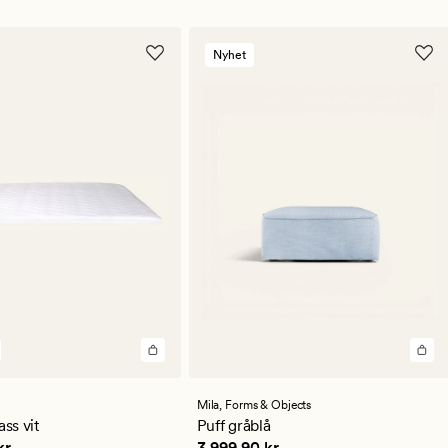
Nyhet
en
Mila,
Forms & Objects
ittligt
ss vit
Puff gråblå
,90 kr
Pris
3 999,90 kr
kr
3 999,90 kr