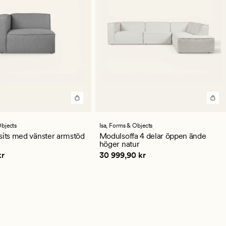
en
bjects
Isa,
Forms & Objects
ittligt
sits med vänster armstöd
Modulsoffa 4 delar öppen ände
höger natur
,90 kr
Pris
30 999,90 kr
kr
30 999,90 kr