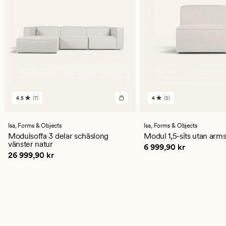
4.5
(7)
4
(5)
7
5
omdömen
omdömen
med
med
ett
ett
Isa,
Forms & Objects
Isa,
Forms & Objects
genomsnittligt
genomsnittligt
Modulsoffa 3 delar schäslong
Modul 1,5-sits utan arm
betyg
betyg
vänster natur
Pris
6 999,90 kr
6 999,90 kr
på
på
Pris
26 999,90 kr
26 999,90 kr
4.5
4