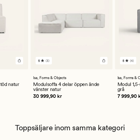
5
(3)
5
(4)
3
4
omdömen
omdöm
med
med
ett
ett
Isa,
Forms & Objects
Isa,
Forms & O
genomsnittligt
genomsn
stöd natur
Modulsoffa 4 delar öppen ände
Modul 1,5-
betyg
betyg
vänster natur
grå
på
på
Pris
30 999,90 kr
Pris
7 999
30 999,90 kr
7 999,90 
5
5
Toppsäljare inom samma kategori