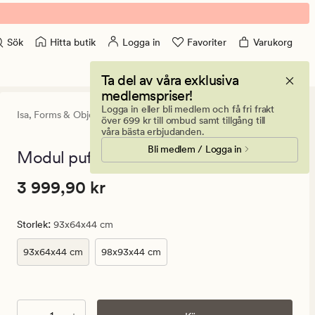
Hitta butik
Logga in
Favoriter
Varukorg
Sök
Ta del av våra exklusiva
medlemspriser!
Logga in eller bli medlem och få fri frakt
Isa,
Forms & Objects
3.5
(5)
5
över 699 kr till ombud samt tillgång till
omdömen
våra bästa erbjudanden.
med
Bli medlem / Logga in
ett
Modul puff natur - 93x64x44 cm
genomsnittl
betyg
Pris
Pris
3 999,90 kr
3 999,90 kr
på
3.5
3
999,90
:
Storlek
93x64x44 cm
kr.
Ordinarie
93x64x44 cm
98x93x44 cm
pris
3
999,90