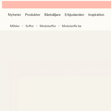
Isa
Animerad
modul
banner.
puff
Nyheter
Produkter
Bästsäljare
Erbjudanden
Inspiration
Klicka
natur
på
Möbler
Soffor
Modulsoffor
Modulsoffa Isa
ESCAPE
för
att
pausa.