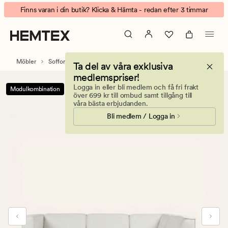
Isa
Animerad
Finns varan i din butik? Klicka & Hämta - redan efter 3 timmar
modulsoffa
banner.
4
Klicka
delar
på
öppen
ESCAPE
Möbler
Soffor
Modulsoffor
Modulsoffa Isa
Ta del av våra exklusiva
ände
för
medlemspriser!
höger
att
Logga in eller bli medlem och få fri frakt
Modulkombination
natur
pausa.
över 699 kr till ombud samt tillgång till
våra bästa erbjudanden.
Bli medlem / Logga in