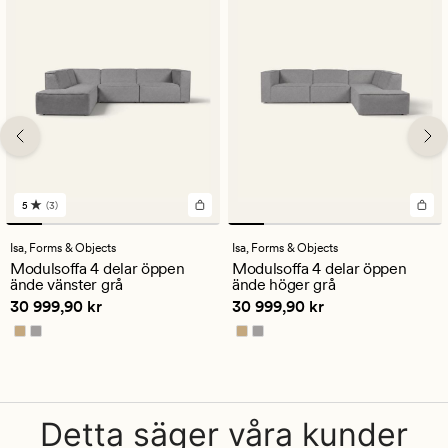
5
(3)
3
omdömen
med
Isa,
Forms & Objects
Isa,
Forms & Objects
ett
Modulsoffa 4 delar öppen
Modulsoffa 4 delar öppen
genomsnittligt
ände vänster grå
ände höger grå
betyg
Pris
30 999,90 kr
Pris
30 999,90 kr
30 999,90 kr
30 999,90 kr
på
5
Detta säger våra kunder