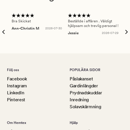
Bra Skickat
Beställde i affären . Väldigt
Smi
hjälpsam och trevlig personal !
lev
Ann-Christin M
2026-07-30
han
Jessie
2026-07-29
Lu
Följ oss
POPULÄRA SIDOR
Facebook
Påslakanset
Instagram
Gardinlängder
LinkedIn
Prydnadskuddar
Pinterest
Inredning
Solavskärmning
Om Hemtex
Hjälp