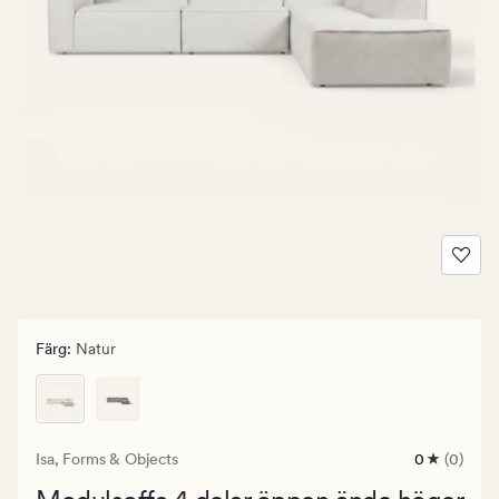
Färg
:
Natur
Isa,
Forms & Objects
0
(0)
0
omdömen