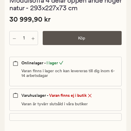
Modulsoffa 4 delar öppen ände höger
med
ett
natur - 293x227x73 cm
genomsnitt
betyg
Pris
Pris
30 999,90 kr
30 999,90 kr
på
0
30
999,90
Antal
kr.
Köp
Ordinarie
pris
30
Onlinelager -
I lager
999,90
Varan finns i lager och kan levereras till dig inom 6-
kr
14 arbetsdagar
Varuhuslager -
Varan finns ej i butik
Varan är tyvärr slutsåld i våra butiker