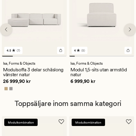
4.5
(7)
4
(5)
7
5
omdömen
omdömen
med
med
Isa,
Forms & Objects
Isa,
Forms & Objects
ett
ett
Modulsoffa 3 delar schäslong
Modul 1,5-sits utan armstöd
genomsnittligt
genomsnittligt
vänster natur
natur
betyg
betyg
Pris
26 999,90 kr
Pris
6 999,90 kr
26 999,90 kr
6 999,90 kr
på
på
4.5
4
Toppsäljare inom samma kategori
Modulkombination
Modulkombination