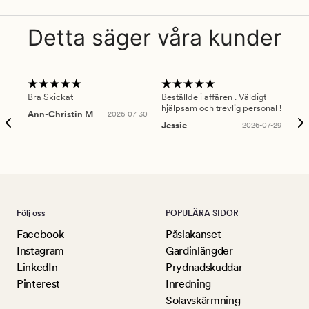
Detta säger våra kunder
Bra Skickat
Beställde i affären . Väldigt
Smi
hjälpsam och trevlig personal !
lev
Ann-Christin M
2026-07-30
han
Jessie
2026-07-29
Lu
Följ oss
POPULÄRA SIDOR
Facebook
Påslakanset
Instagram
Gardinlängder
LinkedIn
Prydnadskuddar
Pinterest
Inredning
Solavskärmning