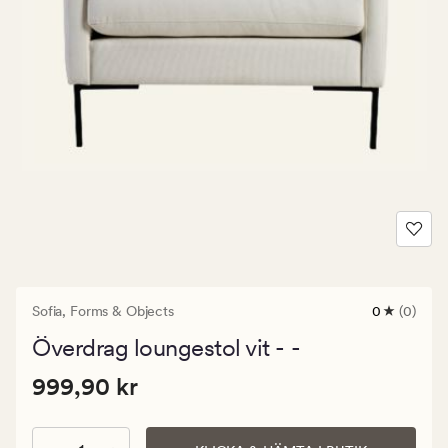
Sofia,
Forms & Objects
0
(0)
0
omdömen
Överdrag loungestol vit - -
med
ett
Pris
Pris
999,90 kr
genomsnitt
999,90 kr
betyg
999,90
på
kr.
0