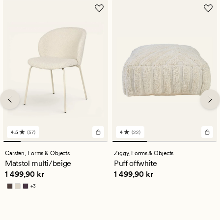
4.5
(57)
4
(22)
57
22
omdömen
omdömen
med
med
Carsten,
Forms & Objects
Ziggy,
Forms & Objects
ett
ett
Matstol multi/beige
Puff offwhite
genomsnittligt
genomsnittligt
Pris
1 499,90 kr
Pris
1 499,90 kr
1 499,90 kr
1 499,90 kr
betyg
betyg
på
på
+
3
4.5
4
Finns i fler färger