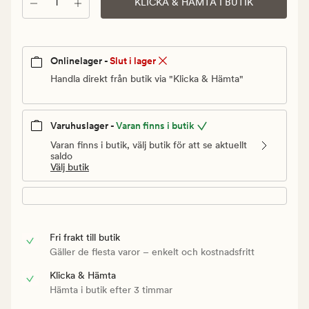
Antal
Ordinarie
KLICKA & HÄMTA I BUTIK
pris
999,90
kr
Onlinelager -
Slut i lager
Handla direkt från butik via "Klicka & Hämta"
Varuhuslager -
Varan finns i butik
Varan finns i butik, välj butik för att se aktuellt
saldo
Välj butik
Fri frakt till butik
Gäller de flesta varor – enkelt och kostnadsfritt
Klicka & Hämta
Hämta i butik efter 3 timmar