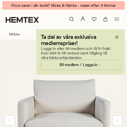
Sofia
Animerad
Finns varan i din butik? Klicka & Hämta - redan efter 3 timmar
Överdrag
banner.
loungestol
Klicka
vit
på
ESCAPE
Möbler
Ta del av våra exklusiva
för
medlemspriser!
att
Logga in eller bli medlem och få fri frakt
pausa.
över 699 kr till ombud samt tillgång till
våra bästa erbjudanden.
Bli medlem / Logga in