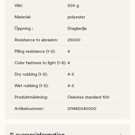
Vikt
:
500 g
Material
:
polyester
Öppning
:
Dragkedja
Resistance to abrasion
:
25000
Piling resistance (1-5)
:
4
Color fastness to light (1-8)
:
4
Dry rubbing (1-5)
:
4-5
Wet rubbing (1-5)
:
4-5
Produktmärkning
:
Oekotex standard 100
Artikelnummer
:
211480040000
*Leveransinformation