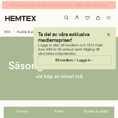
Kuddar
Animerad
Finns varan i din butik? Klicka & Hämta - redan efter 3 timmar
&
banner.
plädar
Klicka
på
ESCAPE
REA
Kuddar & plädar
Ta del av våra exklusiva
för
medlemspriser!
att
Logga in eller bli medlem och få fri frakt
pausa.
över 699 kr till ombud samt tillgång till
våra bästa erbjudanden.
Bli medlem / Logga in
Sovrum
Köket
Kuddar & plädar