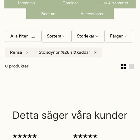
Inredning
Gardiner
Ljus & servetter
Badrum
Accessoarer
Alla filter
Sortera
Storlekar
Färger
Rensa
Stolsdynor %26 sittkuddar
0 produkter
Detta säger våra kunder