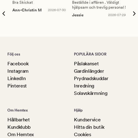
Bra Skickat
Beställde i affären . Väldigt
Smi
hjälpsam och trevlig personal !
lev
Ann-Christin M
2026-07-30
han
Jessie
2026-07-29
Lu
Följ oss
POPULÄRA SIDOR
Facebook
Påslakanset
Instagram
Gardinlängder
LinkedIn
Prydnadskuddar
Pinterest
Inredning
Solavskärmning
Om Hemtex
Hjälp
Hållbarhet
Kundservice
Kundklubb
Hitta din butik
Om Hemtex
Cookies