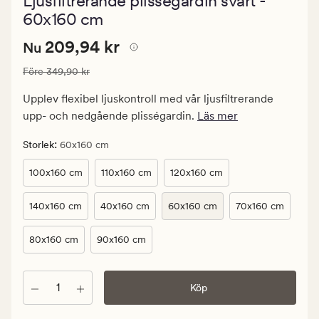
Ljusfiltrerande plisségardin svart -
med
ett
60x160 cm
genomsnittl
betyg
Nuvarande
Nuvarande pris
209,94 kr
209,94 kr
Nu
på
4
pris
Ordinarie pris
349,90 kr
Före
349,90 kr
209,94
kr.
Upplev flexibel ljuskontroll med vår ljusfiltrerande
Ordinarie
upp- och nedgående plisségardin.
Läs mer
pris
349,90
:
Storlek
60x160 cm
kr
100x160 cm
110x160 cm
120x160 cm
140x160 cm
40x160 cm
60x160 cm
70x160 cm
80x160 cm
90x160 cm
Antal
Köp