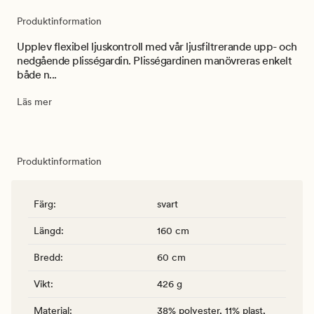
Produktinformation
Upplev flexibel ljuskontroll med vår ljusfiltrerande upp- och
nedgående plisségardin. Plisségardinen manövreras enkelt
både n...
Läs mer
Produktinformation
Färg
:
svart
Längd
:
160 cm
Bredd
:
60 cm
Vikt
:
426 g
Material
:
38% polyester, 11% plast,