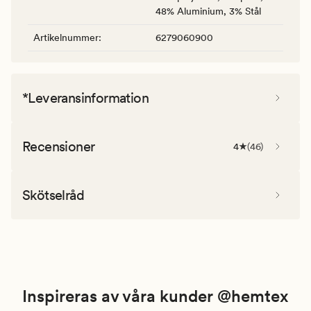
48% Aluminium, 3% Stål
Artikelnummer
:
6279060900
*Leveransinformation
Recensioner
4
(
46
)
Skötselråd
Inspireras av våra kunder @hemtex