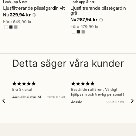
med
med
Leah upp & ner
Leah upp & ner
ett
ett
Ljusfiltrerande plisségardin vit
Ljusfiltrerande plisségardin
genomsnittligt
genomsnittligt
grå
Nuvarande pris
329,94 kr
329,94 kr
betyg
betyg
Nu
Nuvarande pris
287,94 kr
287,94 kr
på
på
Nu
Ordinarie pris
549,90 kr
Före
549,90 kr
4
4
Ordinarie pris
479,90 kr
Före
479,90 kr
Detta säger våra kunder
Bra Skickat
Beställde i affären . Väldigt
Smi
hjälpsam och trevlig personal !
lev
Ann-Christin M
2026-07-30
han
Jessie
2026-07-29
Lu