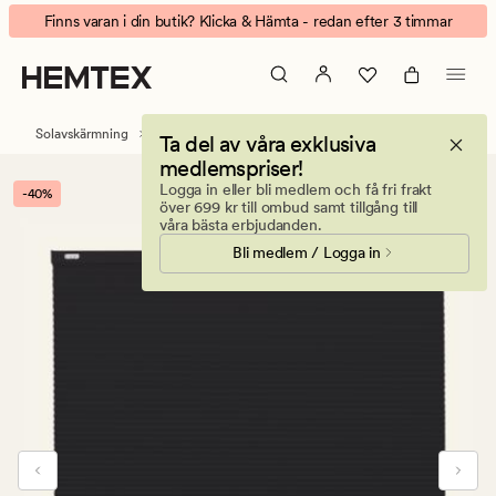
Leah
Animerad
Finns varan i din butik? Klicka & Hämta - redan efter 3 timmar
upp
banner.
&
Klicka
ner
på
ljusfiltrerande
ESCAPE
Solavskärmning
Plissegardiner
Ta del av våra exklusiva
plisségardin
för
medlemspriser!
svart
att
Logga in eller bli medlem och få fri frakt
-40%
pausa.
över 699 kr till ombud samt tillgång till
våra bästa erbjudanden.
Bli medlem / Logga in