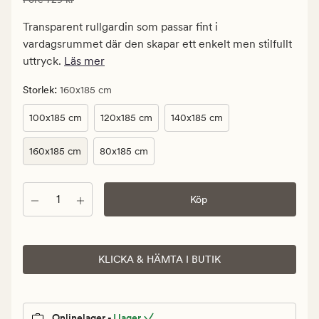
437,40
kr.
Transparent rullgardin som passar fint i
Ordinarie
vardagsrummet där den skapar ett enkelt men stilfullt
pris
uttryck.
Läs mer
729
kr
:
Storlek
160x185 cm
100x185 cm
120x185 cm
140x185 cm
160x185 cm
80x185 cm
Antal
Köp
KLICKA & HÄMTA I BUTIK
Onlinelager -
I lager