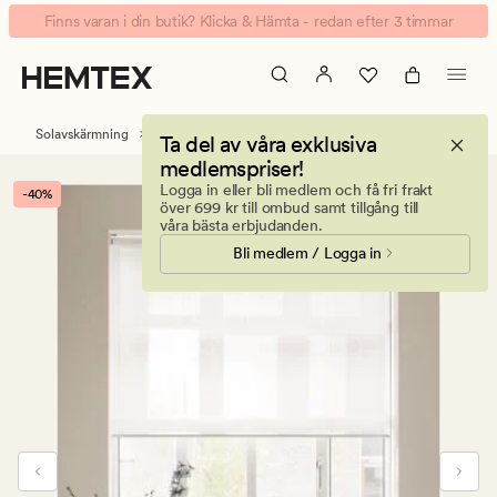
Tea
Animerad
Finns varan i din butik? Klicka & Hämta - redan efter 3 timmar
transparent
banner.
rullgardin
Klicka
offwhite
på
ESCAPE
Solavskärmning
Rullgardiner
Ta del av våra exklusiva
för
medlemspriser!
att
Logga in eller bli medlem och få fri frakt
-40%
pausa.
över 699 kr till ombud samt tillgång till
våra bästa erbjudanden.
Bli medlem / Logga in