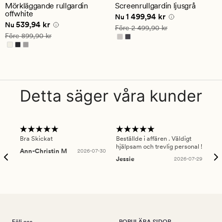
ett
ett
Mörkläggande rullgardin
Screenrullgardin ljusgrå
genomsnittligt
genomsnittligt
offwhite
Nuvarande pris
1 499,94 kr
1 499,94 kr
betyg
betyg
Nu
Nuvarande pris
539,94 kr
539,94 kr
på
på
Nu
Ordinarie pris
2 499,90 kr
Före
2 499,90 kr
4.5
5
Ordinarie pris
899,90 kr
Före
899,90 kr
Detta säger våra kunder
Bra Skickat
Beställde i affären . Väldigt
Smi
hjälpsam och trevlig personal !
lev
Ann-Christin M
2026-07-30
han
Jessie
2026-07-29
Lu