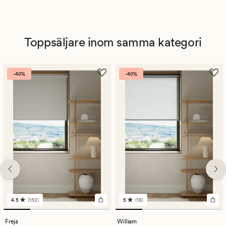
Toppsäljare inom samma kategori
-40%
-40%
4.5
(152)
5
(18)
152
18
omdömen
omdömen
med
med
Freja
William