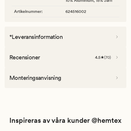
10% Aluminium, 15% Järn
Artikelnummer
:
624516002
*Leveransinformation
Recensioner
4.5
(
70
)
Monteringsanvisning
Inspireras av våra kunder @hemtex