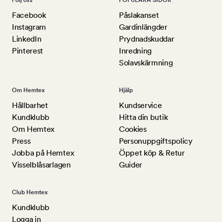
Följ oss
POPULÄRA SIDOR
Facebook
Påslakanset
Instagram
Gardinlängder
LinkedIn
Prydnadskuddar
Pinterest
Inredning
Solavskärmning
Om Hemtex
Hjälp
Hållbarhet
Kundservice
Kundklubb
Hitta din butik
Om Hemtex
Cookies
Press
Personuppgiftspolicy
Jobba på Hemtex
Öppet köp & Retur
Visselblåsarlagen
Guider
Club Hemtex
Kundklubb
Logga in