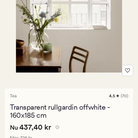
Tea
4.5
(70)
70
omdömen
Transparent rullgardin offwhite -
med
ett
160x185 cm
genomsnittli
betyg
Nuvarande
Nuvarande pris
437,40 kr
437,40 kr
Nu
på
4.5
pris
Ordinarie pris
729 kr
Före
729 kr