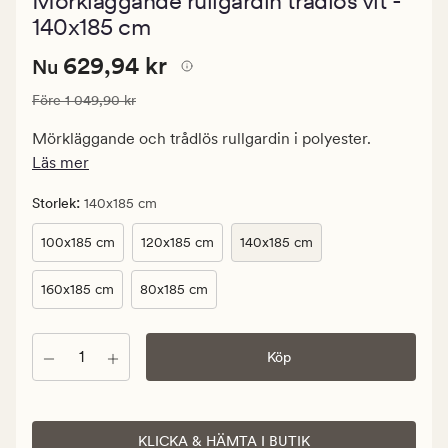
Mörkläggande rullgardin trådlös vit -
med
ett
140x185 cm
genomsnittl
betyg
Nuvarande
Nuvarande pris
629,94 kr
629,94 kr
Nu
på
4
pris
Ordinarie pris
1 049,90 kr
Före
1 049,90 kr
629,94
kr.
Mörkläggande och trådlös rullgardin i polyester.
Ordinarie
Läs mer
pris
1
:
Storlek
140x185 cm
049,90
100x185 cm
120x185 cm
140x185 cm
kr
160x185 cm
80x185 cm
Antal
Köp
KLICKA & HÄMTA I BUTIK