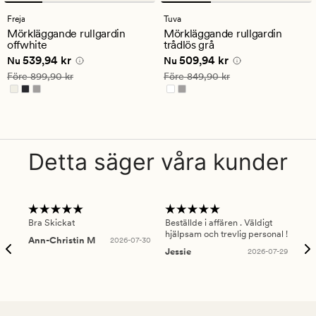
omdömen
omdömen
med
med
Freja
Tuva
ett
ett
Mörkläggande rullgardin
Mörkläggande rullgardin
genomsnittligt
genomsnittligt
offwhite
trådlös grå
betyg
betyg
Nuvarande pris
539,94 kr
Nuvarande pris
509,94 kr
539,94 kr
509,94 kr
på
på
Nu
Nu
4.5
4
Ordinarie pris
899,90 kr
Ordinarie pris
849,90 kr
Före
899,90 kr
Före
849,90 kr
Detta säger våra kunder
Bra Skickat
Beställde i affären . Väldigt
Smi
hjälpsam och trevlig personal !
lev
Ann-Christin M
2026-07-30
han
Jessie
2026-07-29
Lu