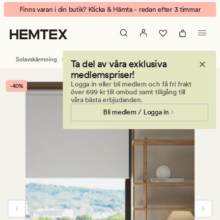
Tuva
Animerad
Finns varan i din butik? Klicka & Hämta - redan efter 3 timmar
mörkläggande
banner.
rullgardin
Klicka
trådlös
på
vit
ESCAPE
Solavskärmning
Rullgardiner
Ta del av våra exklusiva
för
medlemspriser!
att
Logga in eller bli medlem och få fri frakt
-40%
pausa.
över 699 kr till ombud samt tillgång till
våra bästa erbjudanden.
Bli medlem / Logga in