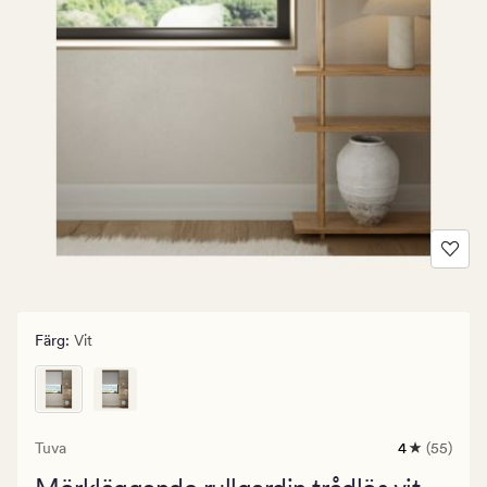
Färg
:
Vit
Tuva
4
(55)
55
omdömen