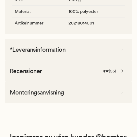
Material
:
100% polyester
Artikelnummer
:
20218014001
*Leveransinformation
Recensioner
4
(
55
)
Monteringsanvisning
Inspireras av våra kunder @hemtex