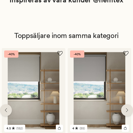
Toppsäljare inom samma kategori
-40%
-40%
4.5
(152)
4
(55)
152
55