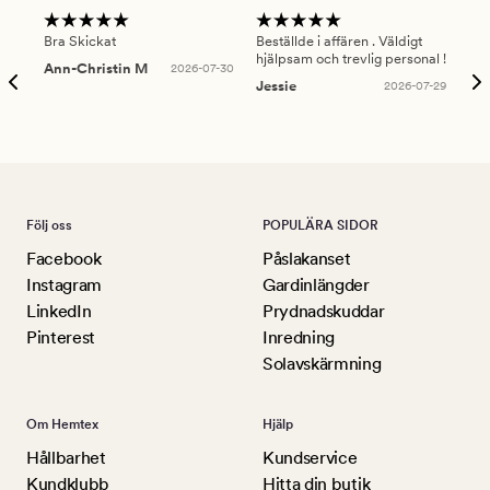
Bra Skickat
Beställde i affären . Väldigt
Smi
hjälpsam och trevlig personal !
lev
Ann-Christin M
2026-07-30
han
Jessie
2026-07-29
Lu
Följ oss
POPULÄRA SIDOR
Facebook
Påslakanset
Instagram
Gardinlängder
LinkedIn
Prydnadskuddar
Pinterest
Inredning
Solavskärmning
Om Hemtex
Hjälp
Hållbarhet
Kundservice
Kundklubb
Hitta din butik