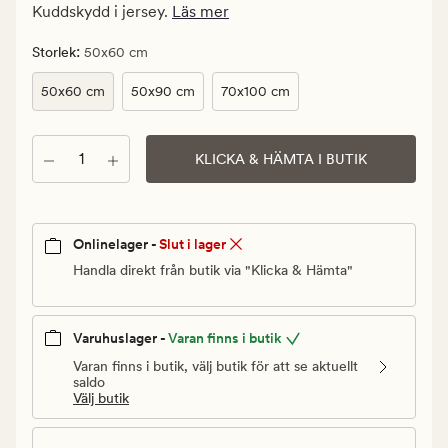
kr.
Kuddskydd i jersey.
Läs mer
Ordinarie
pris
:
Storlek
50x60 cm
149,90
50x60 cm
50x90 cm
70x100 cm
kr
Antal
KLICKA & HÄMTA I BUTIK
Onlinelager -
Slut i lager
Handla direkt från butik via "Klicka & Hämta"
Varuhuslager -
Varan finns i butik
Varan finns i butik, välj butik för att se aktuellt
saldo
Välj butik