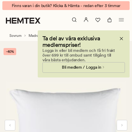
Jersey
Animerad
Finns varan i din butik? Klicka & Hämta - redan efter 3 timmar
kuddskydd
banner.
vit
Klicka
på
ESCAPE
Sovrum
Madrasskydd & kuddskydd
Ta del av våra exklusiva
för
medlemspriser!
att
Logga in eller bli medlem och få fri frakt
-40%
pausa.
över 699 kr till ombud samt tillgång till
våra bästa erbjudanden.
Bli medlem / Logga in