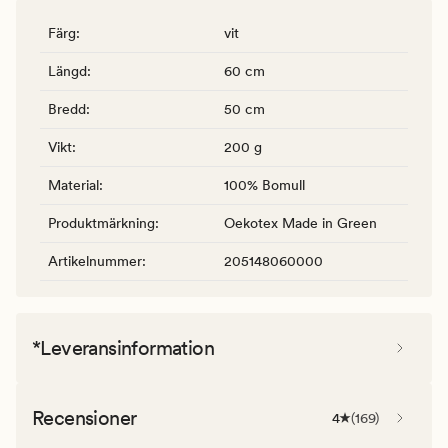
Färg
:
vit
Längd
:
60 cm
Bredd
:
50 cm
Vikt
:
200 g
Material
:
100% Bomull
Produktmärkning
:
Oekotex Made in Green
Artikelnummer
:
205148060000
*Leveransinformation
Recensioner
4
(
169
)