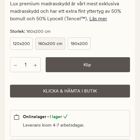
kr.
Lux premium madrasskydd är vårt mest exklusiva
Ordinarie
madrasskydd och har ett extra fint yttertyg av 50%
pris
bomull och 50% Lyocell (Tencel™).
Läs mer
1
599,90
:
Storlek
160x200 cm
kr
120x200
160x200 cm
180x200
Antal
Köp
KLICKA & HÄMTA I BUTIK
Onlinelager -
I lager
Leverans inom 4-7 arbetsdagar.