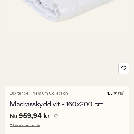
Lux tencel,
Premium Collection
4.5
(18)
18
omdömen
Madrasskydd vit - 160x200 cm
med
ett
Nuvarande
Nuvarande pris
959,94 kr
genomsnittli
959,94 kr
Nu
betyg
pris
på
Ordinarie pris
1 599,90 kr
Före
1 599,90 kr
959,94
4.5