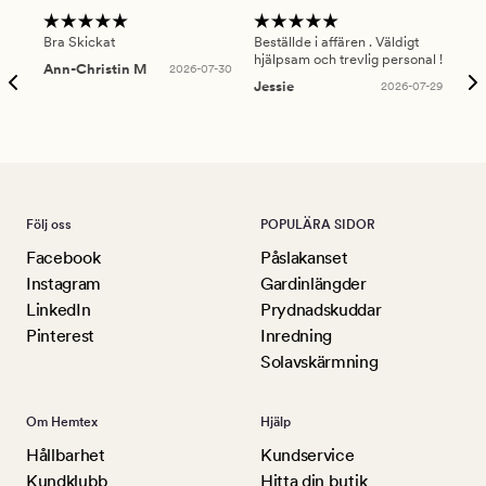
Bra Skickat
Beställde i affären . Väldigt
Smi
hjälpsam och trevlig personal !
lev
Ann-Christin M
2026-07-30
han
Jessie
2026-07-29
Lu
Följ oss
POPULÄRA SIDOR
Facebook
Påslakanset
Instagram
Gardinlängder
LinkedIn
Prydnadskuddar
Pinterest
Inredning
Solavskärmning
Om Hemtex
Hjälp
Hållbarhet
Kundservice
Kundklubb
Hitta din butik