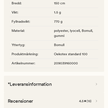
Bredd
:
150 cm
Vikt
:
1.5 g
Fyllnadsvikt
:
770 g
Material
:
polyester, lyocell, Bomull,
gummi
Yttertyg
:
Bomull
Produktmärkning
:
Oekotex standard 100
Artikelnummer
:
209039160000
*Leveransinformation
Recensioner
4.5
(
18
)