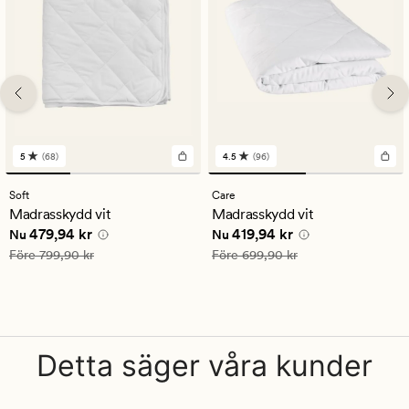
5
(68)
4.5
(96)
68
96
omdömen
omdömen
med
med
Soft
Care
ett
ett
Madrasskydd vit
Madrasskydd vit
genomsnittligt
genomsnittligt
Nuvarande pris
479,94 kr
Nuvarande pris
419,94 kr
479,94 kr
419,94 kr
betyg
betyg
Nu
Nu
på
på
Ordinarie pris
799,90 kr
Ordinarie pris
699,90 kr
Före
799,90 kr
Före
699,90 kr
5
4.5
Detta säger våra kunder