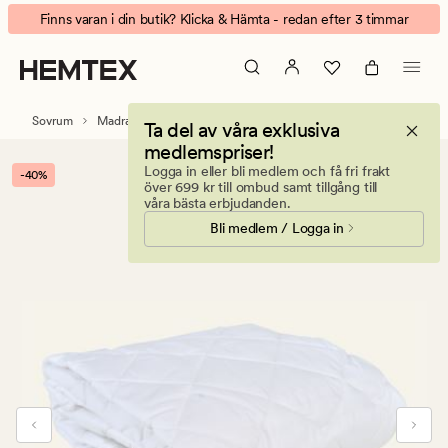
Lux
Animerad
Finns varan i din butik? Klicka & Hämta - redan efter 3 timmar
tencel
banner.
madrasskydd
Klicka
vit
på
ESCAPE
Sovrum
Madrasskydd & kuddskydd
Madrasskydd
Ta del av våra exklusiva
för
medlemspriser!
att
Logga in eller bli medlem och få fri frakt
-40%
pausa.
över 699 kr till ombud samt tillgång till
våra bästa erbjudanden.
Bli medlem / Logga in